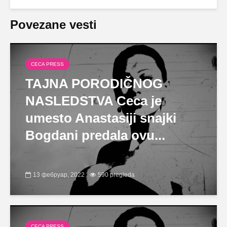
Povezane vesti
CECA PRESS
TAJNA PORODIČNOG
NASLEDSTVA Ceca je
umesto Anastasiji snajki
Bogdani predala ovu...
13 фебруар, 2022
590 pregleda
CECA PRESS