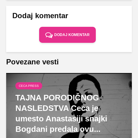
Dodaj komentar
DODAJ KOMENTAR
Povezane vesti
CECA PRESS
TAJNA PORODIČNOG
NASLEDSTVA Ceca je
umesto Anastasiji snajki
Bogdani predala ovu...