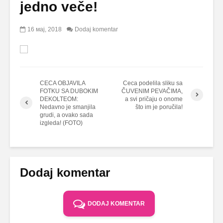
jedno veče!
16 мај, 2018
Dodaj komentar
CECA OBJAVILA
Ceca podelila sliku sa
FOTKU SA DUBOKIM
ČUVENIM PEVAČIMA,
DEKOLTEOM:
a svi pričaju o onome
Nedavno je smanjila
što im je poručila!
grudi, a ovako sada
izgleda! (FOTO)
Dodaj komentar
DODAJ KOMENTAR