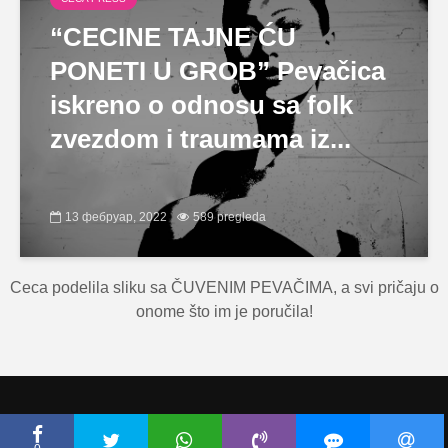
“CECINE TAJNE ĆU
PONETI U GROB” Pevačica
iskreno o odnosu sa folk
zvezdom i traumama iz...
13 фебруар, 2022
589 pregleda
Ceca podelila sliku sa ČUVENIM PEVAČIMA, a svi pričaju o
onome što im je poručila!
Copyright © Ceca.rs 2010-2026 |
Politika privatnosti
|
Uslovi korišćenja