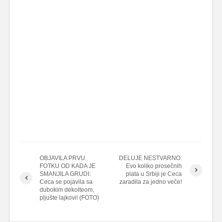
OBJAVILA PRVU
DELUJE NESTVARNO:
FOTKU OD KADA JE
Evo koliko prosečnih
SMANJILA GRUDI:
plata u Srbiji je Ceca
Ceca se pojavila sa
zaradila za jedno veče!
dubokim dekolteom,
pljušte lajkovi! (FOTO)