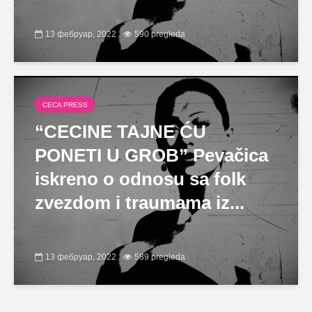
13 фебруар, 2022
590 pregleda
CECA PRESS
“CECINE TAJNE ĆU
PONETI U GROB” Pevačica
iskreno o odnosu sa folk
zvezdom i traumama iz...
13 фебруар, 2022
589 pregleda