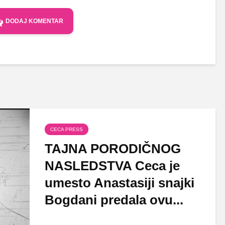
DODAJ KOMENTAR
CECA PRESS
TAJNA PORODIČNOG
NASLEDSTVA Ceca je
umesto Anastasiji snajki
Bogdani predala ovu...