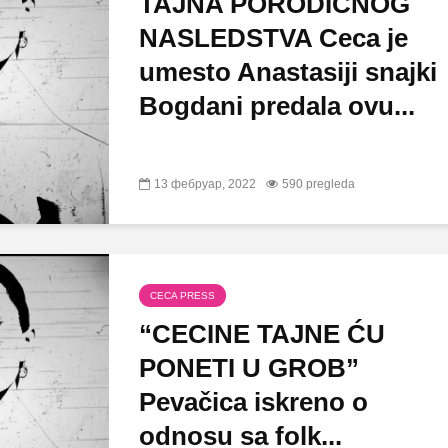
TAJNA PORODIČNOG
NASLEDSTVA Ceca je
umesto Anastasiji snajki
Bogdani predala ovu...
13 фебруар, 2022
590 pregleda
CECA PRESS
“CECINE TAJNE ĆU
PONETI U GROB”
Pevačica iskreno o
odnosu sa folk...