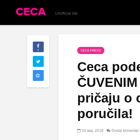
Unofficial site
0
CECA PRESS
Ceca podel
ČUVENIM 
pričaju o
poručila!
16 мај, 2018
Dodaj komentar