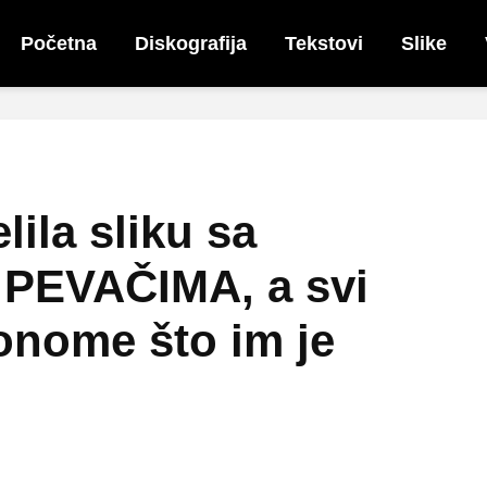
Početna
Diskografija
Tekstovi
Slike
ila sliku sa
PEVAČIMA, a svi
 onome što im je