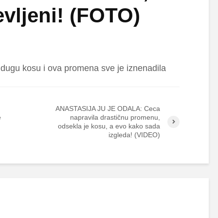
vljeni! (FOTO)
dugu kosu i ova promena sve je iznenadila
ANASTASIJA JU JE ODALA: Ceca
e
napravila drastičnu promenu,
odsekla je kosu, a evo kako sada
izgleda! (VIDEO)