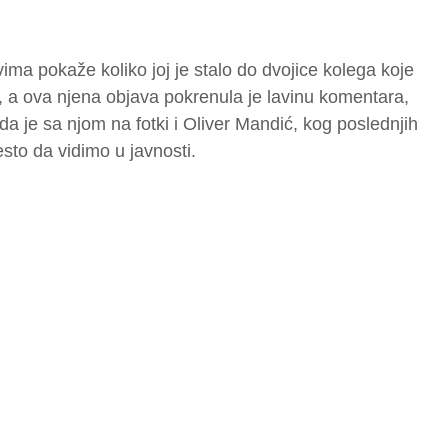
vima pokaže koliko joj je stalo do dvojice kolega koje
, a ova njena objava pokrenula je lavinu komentara,
da je sa njom na fotki i Oliver Mandić, kog poslednjih
sto da vidimo u javnosti.