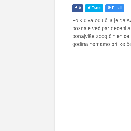
0
Tweet
E-mail
Folk diva odlučila je da s
poznaje već par decenija
ponajviše zbog činjenice 
godina nemamo prilike če