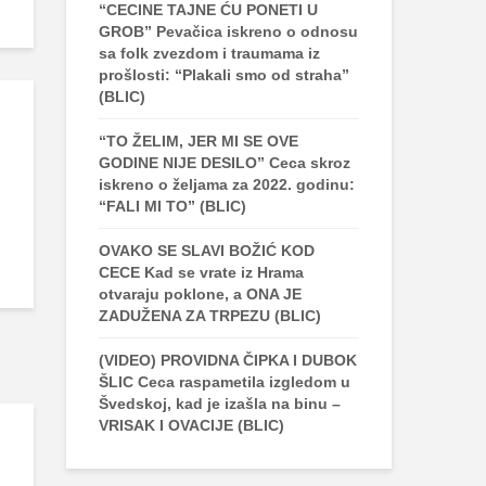
“CECINE TAJNE ĆU PONETI U
GROB” Pevačica iskreno o odnosu
sa folk zvezdom i traumama iz
prošlosti: “Plakali smo od straha”
(BLIC)
“TO ŽELIM, JER MI SE OVE
GODINE NIJE DESILO” Ceca skroz
iskreno o željama za 2022. godinu:
“FALI MI TO” (BLIC)
OVAKO SE SLAVI BOŽIĆ KOD
CECE Kad se vrate iz Hrama
otvaraju poklone, a ONA JE
ZADUŽENA ZA TRPEZU (BLIC)
(VIDEO) PROVIDNA ČIPKA I DUBOK
ŠLIC Ceca raspametila izgledom u
Švedskoj, kad je izašla na binu –
VRISAK I OVACIJE (BLIC)