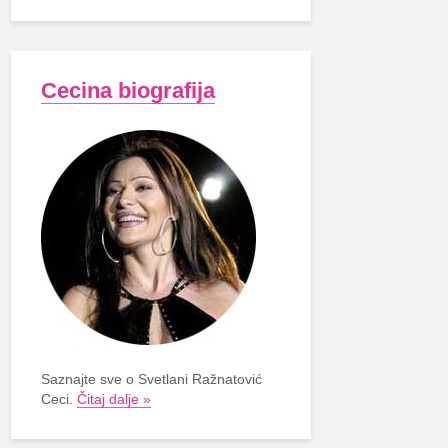
Cecina biografija
Saznajte sve o Svetlani Ražnatović
Ceci.
Čitaj dalje »