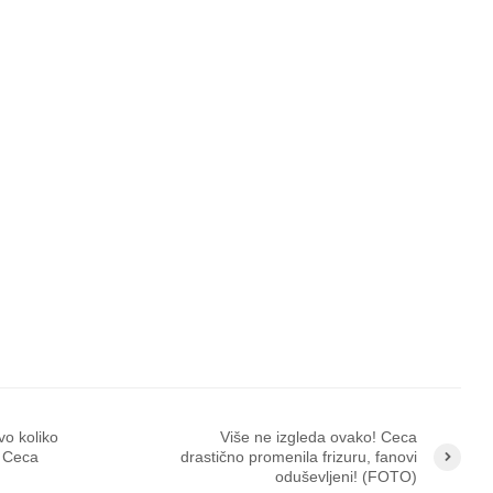
 koliko
Više ne izgleda ovako! Ceca
e Ceca
drastično promenila frizuru, fanovi
oduševljeni! (FOTO)