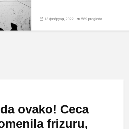
13 фебруар, 2022
589 pregleda
eda ovako! Ceca
omenila frizuru,