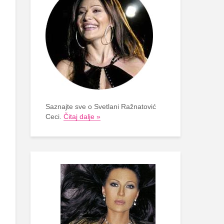
Saznajte sve o Svetlani Ražnatović
Ceci.
Čitaj dalje »