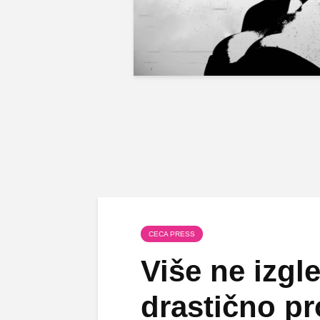
CECA PRESS
Više ne izgl
drastično pr