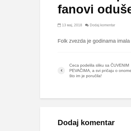
fanovi oduše
13 мај, 2018
Dodaj komentar
Folk zvezda je godinama imala 
Ceca podelila sliku sa ČUVENIM
PEVAČIMA, a svi pričaju o onom
što im je poručila!
Dodaj komentar