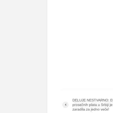
DELUJE NESTVARNO: Evo
prosečnih plata u Srbiji j
zaradila za jedno veče!