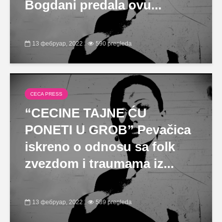
Bogdani predala ovu...
13 фебруар, 2022
590 pregleda
CECA PRESS
“CECINE TAJNE ĆU
PONETI U GROB” Pevačica
iskreno o odnosu sa folk
zvezdom i traumama iz...
13 фебруар, 2022
589 pregleda