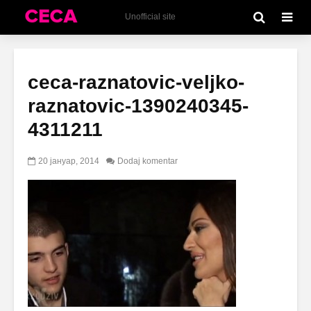
Unofficial site
ceca-raznatovic-veljko-
raznatovic-1390240345-
4311211
20 јануар, 2014
Dodaj komentar