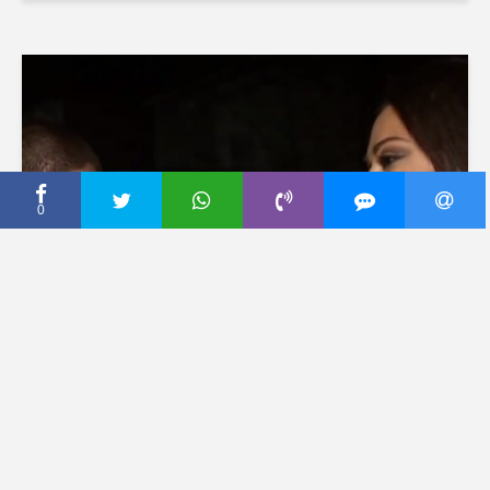
0
CECA PRESS
CECA POHVALILA MAŠU:
Ona je mnogo drago biće,
lako se voli!