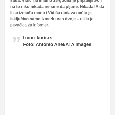
sada. Vidić i ja imamo 18-godišnje prijateljstvo i
na to niko nikada ne sme da pljune. Nikada! A da
li se između mene i Vidića dešava nešto je
isključivo samo između nas dvoje –
rekla je
pevačica za Informer.
Izvor: kurir.rs
Foto: Antonio Ahel/ATA Images