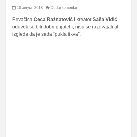
10 август, 2018
Dodaj komentar
Pevačica
Ceca Ražnatović
i kreator
Saša Vidić
oduvek su bili dobri prijatelji, nisu se razdvajali ali
izgleda da je sada “pukla tikva”.