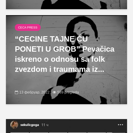
CECA PRESS
“CECINE TAJNE ĆU
PONETI U GROB” Pevačica
iskreno o odnosu sa folk
zvezdom i traumama iz...
13 фебруар, 2022
589 pregleda