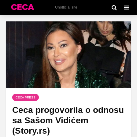
Unofficial site
CECA PRESS
Ceca progovorila o odnosu
sa Sašom Vidićem
(Story.rs)