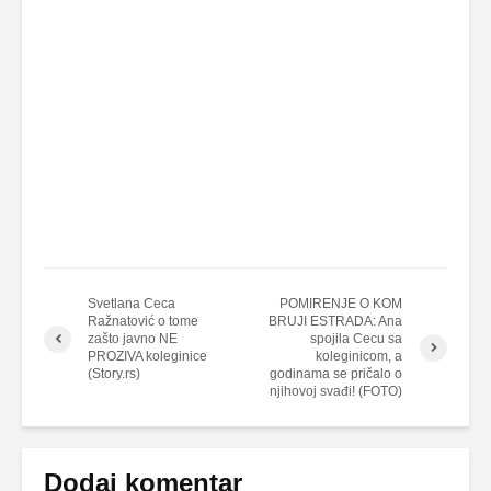
Svetlana Ceca
POMIRENJE O KOM
Ražnatović o tome
BRUJI ESTRADA: Ana
zašto javno NE
spojila Cecu sa
PROZIVA koleginice
koleginicom, a
(Story.rs)
godinama se pričalo o
njihovoj svađi! (FOTO)
Dodaj komentar