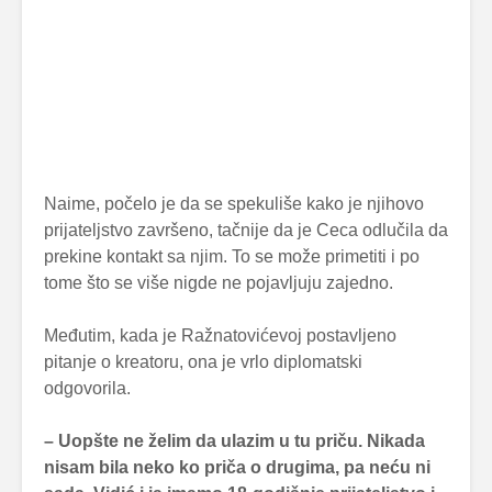
Naime, počelo je da se spekuliše kako je njihovo
prijateljstvo završeno, tačnije da je Ceca odlučila da
prekine kontakt sa njim. To se može primetiti i po
tome što se više nigde ne pojavljuju zajedno.
Međutim, kada je Ražnatovićevoj postavljeno
pitanje o kreatoru, ona je vrlo diplomatski
odgovorila.
– Uopšte ne želim da ulazim u tu priču. Nikada
nisam bila neko ko priča o drugima, pa neću ni