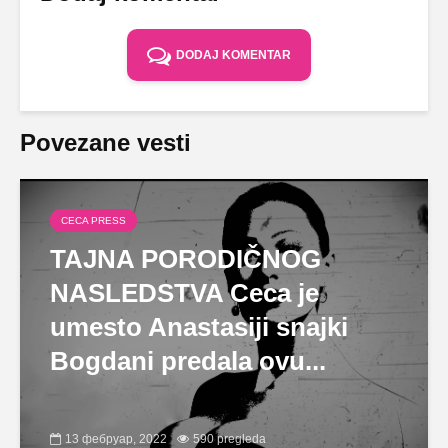
DODAJ KOMENTAR
Povezane vesti
CECA PRESS
TAJNA PORODIČNOG
NASLEDSTVA Ceca je
umesto Anastasiji snajki
Bogdani predala ovu...
13 фебруар, 2022
590 pregleda