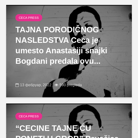
CECA PRESS
TAJNA PORODIČNOG
NASLEDSTVA Ceca je
umesto Anastasiji snajki
Bogdani predala ovu...
13 фебруар, 2022
590 pregleda
CECA PRESS
“CECINE TAJNE ĆU