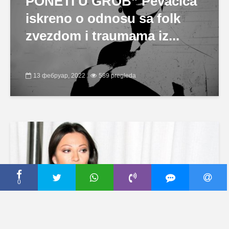
PONETI U GROB” Pevačica
iskreno o odnosu sa folk
zvezdom i traumama iz...
13 фебруар, 2022
589 pregleda
0