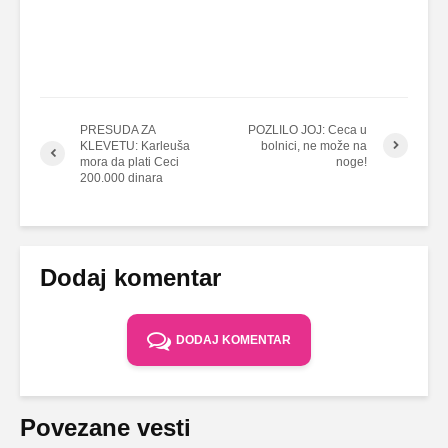
PRESUDA ZA
POZLILO JOJ: Ceca u
KLEVETU: Karleuša
bolnici, ne može na
mora da plati Ceci
noge!
200.000 dinara
Dodaj komentar
DODAJ KOMENTAR
Povezane vesti