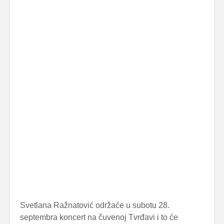
Svetlana Ražnatović održaće u subotu 28.
septembra koncert na čuvenoj Tvrđavi i to će