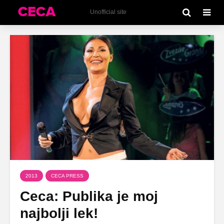
Unofficial site
2013
CECA PRESS
Ceca: Publika je moj
najbolji lek!