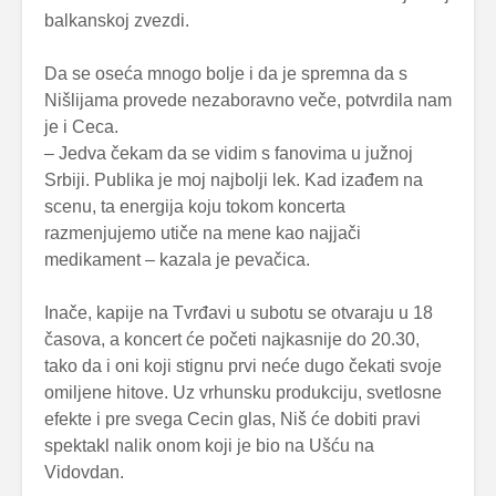
balkanskoj zvezdi.
Da se oseća mnogo bolje i da je spremna da s
Nišlijama provede nezaboravno veče, potvrdila nam
je i Ceca.
– Jedva čekam da se vidim s fanovima u južnoj
Srbiji. Publika je moj najbolji lek. Kad izađem na
scenu, ta energija koju tokom koncerta
razmenjujemo utiče na mene kao najjači
medikament – kazala je pevačica.
Inače, kapije na Tvrđavi u subotu se otvaraju u 18
časova, a koncert će početi najkasnije do 20.30,
tako da i oni koji stignu prvi neće dugo čekati svoje
omiljene hitove. Uz vrhunsku produkciju, svetlosne
efekte i pre svega Cecin glas, Niš će dobiti pravi
spektakl nalik onom koji je bio na Ušću na
Vidovdan.