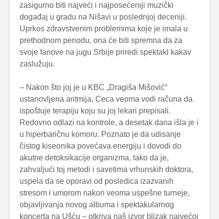
zasigurno biti najveći i najposećeniji muzički
događaj u gradu na Nišavi u poslednjoj deceniji.
Uprkos zdravstvenim problemima koje je imala u
prethodnom periodu, ona će biti spremna da za
svoje fanove na jugu Srbije priredi spektakl kakav
zaslužuju.
– Nakon što joj je u KBC „Dragiša Mišović“
ustanovljena aritmija, Ceca veoma vodi računa da
ispoštuje terapiju koju su joj lekari prepisali.
Redovno odlazi na kontrole, a desetak dana išla je i
u hiperbaričnu komoru. Poznato je da udisanje
čistog kiseonika povećava energiju i dovodi do
akutne detoksikacije organizma, tako da je,
zahvaljući toj metodi i savetima vrhunskih doktora,
uspela da se oporavi od posledica izazvanih
stresom i umorom nakon veoma uspešne turneje,
objavljivanja novog albuma i spektakularnog
koncerta na Ušću – otkriva naš izvor blizak najvećoj