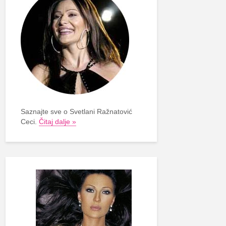
Saznajte sve o Svetlani Ražnatović
Ceci.
Čitaj dalje »