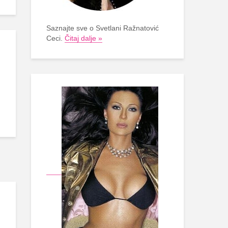
Saznajte sve o Svetlani Ražnatović
Ceci.
Čitaj dalje »