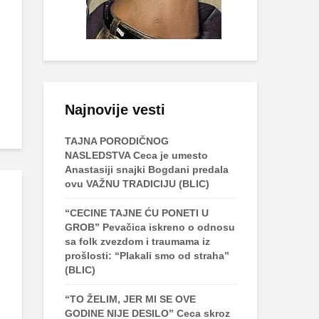
Najnovije vesti
TAJNA PORODIČNOG
NASLEDSTVA Ceca je umesto
Anastasiji snajki Bogdani predala
ovu VAŽNU TRADICIJU (BLIC)
“CECINE TAJNE ĆU PONETI U
GROB” Pevačica iskreno o odnosu
sa folk zvezdom i traumama iz
prošlosti: “Plakali smo od straha”
(BLIC)
“TO ŽELIM, JER MI SE OVE
GODINE NIJE DESILO” Ceca skroz