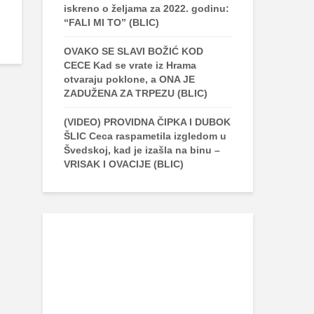
iskreno o željama za 2022. godinu:
“FALI MI TO” (BLIC)
OVAKO SE SLAVI BOŽIĆ KOD
CECE Kad se vrate iz Hrama
otvaraju poklone, a ONA JE
ZADUŽENA ZA TRPEZU (BLIC)
(VIDEO) PROVIDNA ČIPKA I DUBOK
ŠLIC Ceca raspametila izgledom u
Švedskoj, kad je izašla na binu –
VRISAK I OVACIJE (BLIC)