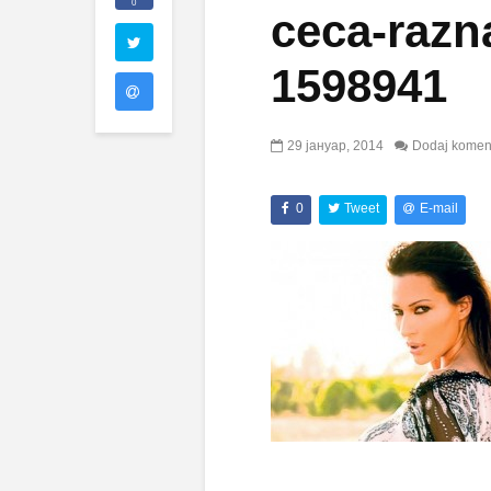
0
ceca-razn
1598941
29 јануар, 2014
Dodaj komen
0
Tweet
E-mail