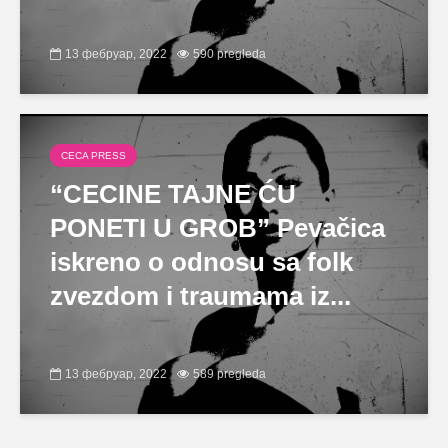
13 фебруар, 2022
590 pregleda
CECA PRESS
“CECINE TAJNE ĆU
PONETI U GROB” Pevačica
iskreno o odnosu sa folk
zvezdom i traumama iz...
13 фебруар, 2022
589 pregleda