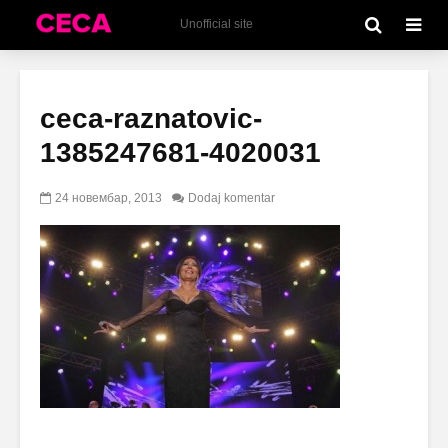
Unofficial site
ceca-raznatovic-
1385247681-4020031
24 новембар, 2013
Dodaj komentar