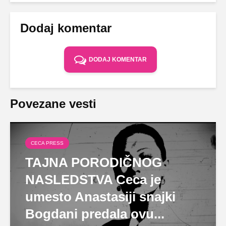
Dodaj komentar
DODAJ KOMENTAR
Povezane vesti
CECA PRESS
TAJNA PORODIČNOG
NASLEDSTVA Ceca je
umesto Anastasiji snajki
Bogdani predala ovu...