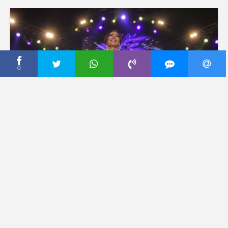
0
CECA PRESS
Ceca Ražnatović: Publika
me je učinila najvoljenijom
na svetu!