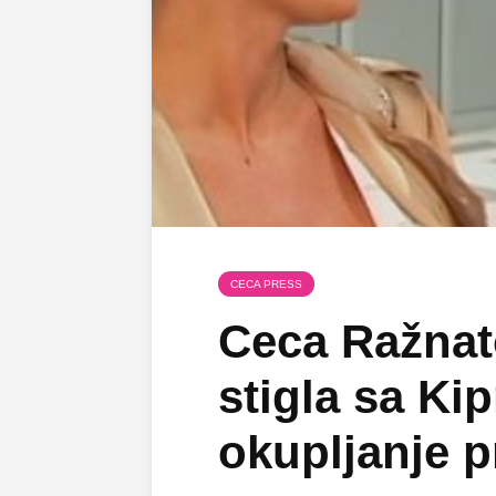
CECA PRESS
Ceca Ražnat
stigla sa Ki
okupljanje p