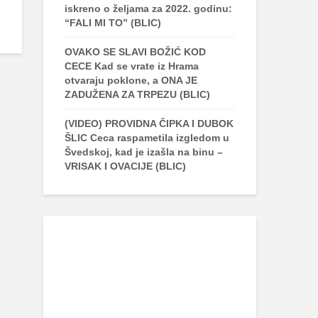
iskreno o željama za 2022. godinu:
“FALI MI TO” (BLIC)
OVAKO SE SLAVI BOŽIĆ KOD
CECE Kad se vrate iz Hrama
otvaraju poklone, a ONA JE
ZADUŽENA ZA TRPEZU (BLIC)
(VIDEO) PROVIDNA ČIPKA I DUBOK
ŠLIC Ceca raspametila izgledom u
Švedskoj, kad je izašla na binu –
VRISAK I OVACIJE (BLIC)