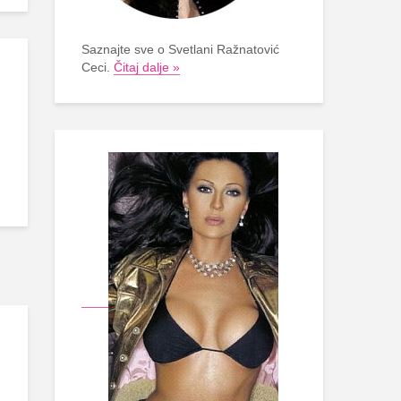
Saznajte sve o Svetlani Ražnatović
Ceci.
Čitaj dalje »