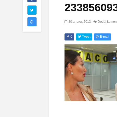
0
23385609
30 април, 2013
Dodaj komen
0
Tweet
E-mail