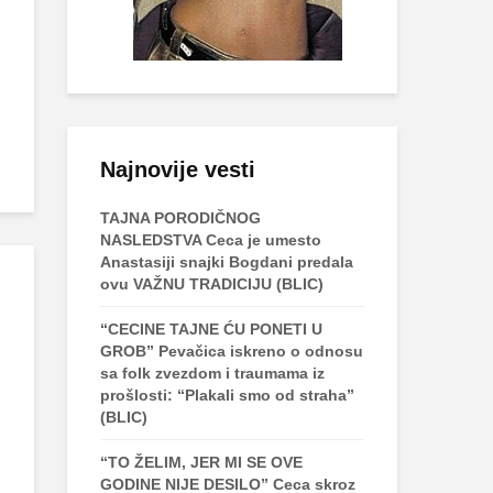
Najnovije vesti
TAJNA PORODIČNOG
NASLEDSTVA Ceca je umesto
Anastasiji snajki Bogdani predala
ovu VAŽNU TRADICIJU (BLIC)
“CECINE TAJNE ĆU PONETI U
GROB” Pevačica iskreno o odnosu
sa folk zvezdom i traumama iz
prošlosti: “Plakali smo od straha”
(BLIC)
“TO ŽELIM, JER MI SE OVE
GODINE NIJE DESILO” Ceca skroz