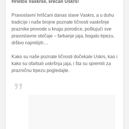
Hristos Vaskrse, srećan Uskrs!
Pravoslavni hrišćani danas slave Vaskrs, a u duhu
tradicije i naše brojne poznate ličnosti vaskršnje
praznike provode u krugu porodice, poštujući sve
pravoslavne običaje – farbanje jaja, bogatu trpezu,
drštvo najmilijih…
Kako su naše poznate ličnosti dočekale Uskrs, kao i
kako su ofarbali uskršnja jaja, i šta su spremili za
prazničnu trpezu pogledajte.