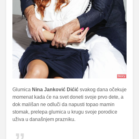
Glumica
Nina Janković Dićić
svakog dana očekuje
momenat kada će na svet doneti svoje prvo dete, a
dok mališan ne odluči da napusti topao mamin
stomak, prelepa glumica u krugu svoje porodice
uživa u današnjem prazniku.