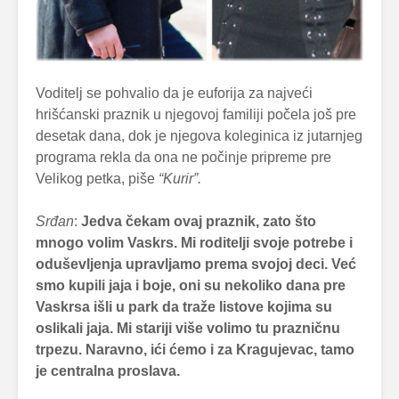
Voditelj se pohvalio da je euforija za najveći
hrišćanski praznik u njegovoj familiji počela još pre
desetak dana, dok je njegova koleginica iz jutarnjeg
programa rekla da ona ne počinje pripreme pre
Velikog petka, piše
“Kurir”.
Srđan
:
Jedva čekam ovaj praznik, zato što
mnogo volim Vaskrs. Mi roditelji svoje potrebe i
oduševljenja upravljamo prema svojoj deci. Već
smo kupili jaja i boje, oni su nekoliko dana pre
Vaskrsa išli u park da traže listove kojima su
oslikali jaja. Mi stariji više volimo tu prazničnu
trpezu. Naravno, ići ćemo i za Kragujevac, tamo
je centralna proslava.