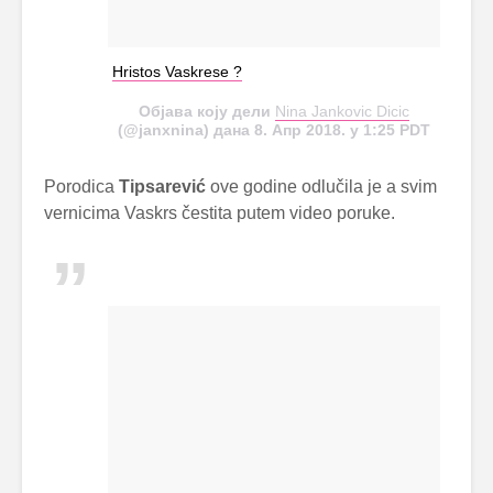
Hristos Vaskrese ?
Објава коју дели
Nina Jankovic Dicic
(@janxnina) дана 8. Апр 2018. у 1:25 PDT
Porodica
Tipsarević
ove godine odlučila je a svim
vernicima Vaskrs čestita putem video poruke.