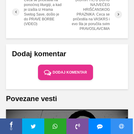
Ceca se pričestila na
(KURIR TV) U DUHU
ponoćnoj liturgiji, a kad
NAJVEĆEG
je izašla iz Hrama
HRIŠĆANSKOG
Svetog Save, došlo je
PRAZNIKA: Ceca se
do PRAVE BORBE
pričestila na VASKRS i
(VIDEO)
evo šta je poručila svim
PRAVOSLAVCIMA
Dodaj komentar
DODAJ KOMENTAR
Povezane vesti
CECA PRESS
0
TAJNA PORODIČNOG