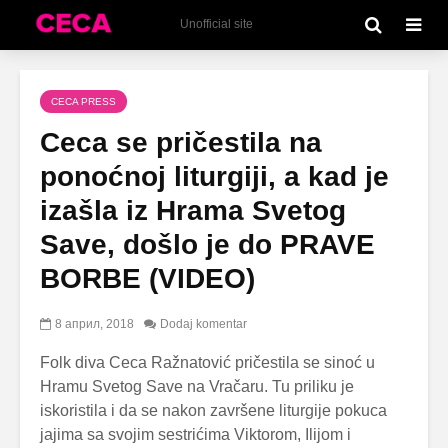
Unofficial site
CECA PRESS
Ceca se pričestila na
ponoćnoj liturgiji, a kad je
izašla iz Hrama Svetog
Save, došlo je do PRAVE
BORBE (VIDEO)
8 април, 2018
Dodaj komentar
Folk diva Ceca Ražnatović pričestila se sinoć u
Hramu Svetog Save na Vračaru. Tu priliku je
iskoristila i da se nakon završene liturgije pokuca
jajima sa svojim sestrićima Viktorom, Ilijom i