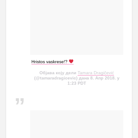
Hristos vaskrese!?
Објава коју дели
Tamara Dragičević
(@tamaradragicevic) дана 8. Апр 2018. у
1:23 PDT