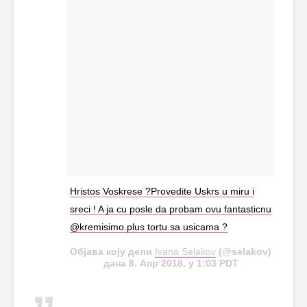
Hristos Voskrese ?Provedite Uskrs u miru i
sreci ! A ja cu posle da probam ovu fantasticnu
@kremisimo.plus tortu sa usicama ?
Објава коју дели
Ivana Selakov
(@selakov)
дана 8. Апр 2018. у 1:03 PDT