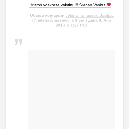
Hristos voskrese vaistinu!!! Srecan Vaskrs
Објава коју дели
Jelena Tomasevic Bosiljcic
(@jelenatomasevic_official) дана 8. Апр
2018. у 1:27 PDT