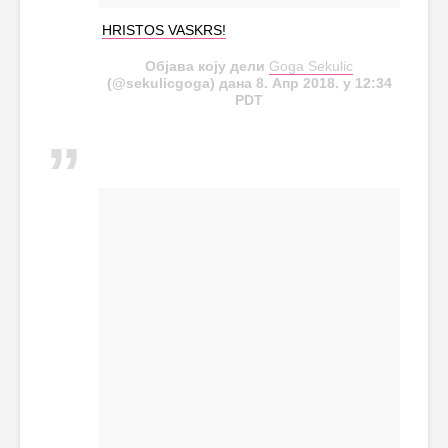
HRISTOS VASKRS!
Објава коју дели
Goga Sekulic
(@sekulicgoga) дана 8. Апр 2018. у 12:34
PDT