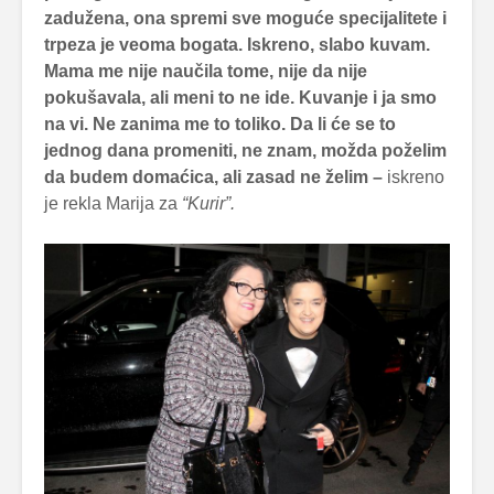
zadužena, ona spremi sve moguće specijalitete i
trpeza je veoma bogata. Iskreno, slabo kuvam.
Mama me nije naučila tome, nije da nije
pokušavala, ali meni to ne ide. Kuvanje i ja smo
na vi. Ne zanima me to toliko. Da li će se to
jednog dana promeniti, ne znam, možda poželim
da budem domaćica, ali zasad ne želim –
iskreno
je rekla Marija za
“Kurir”.