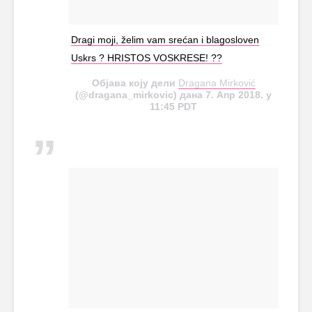
Dragi moji, želim vam srećan i blagosloven
Uskrs ? HRISTOS VOSKRESE! ??
Објава коју дели
Dragana Mirković
(@dragana_mirkovic) дана 7. Апр 2018. у
11:45 PDT