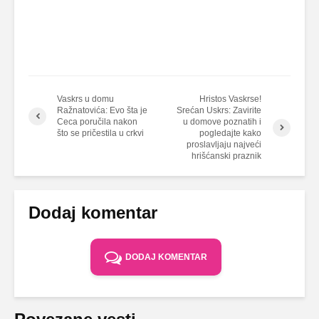
Vaskrs u domu
Hristos Vaskrse!
Ražnatovića: Evo šta je
Srećan Uskrs: Zavirite
Ceca poručila nakon
u domove poznatih i
što se pričestila u crkvi
pogledajte kako
proslavljaju najveći
hrišćanski praznik
Dodaj komentar
DODAJ KOMENTAR