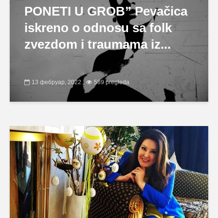
PONETI U GROB” Pevačica
iskreno o odnosu sa folk
zvezdom i traumama iz...
13 фебруар, 2022
589 pregleda