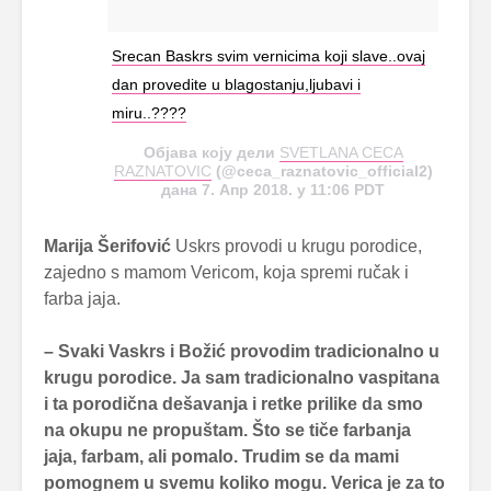
Srecan Baskrs svim vernicima koji slave..ovaj
dan provedite u blagostanju,ljubavi i
miru..????
Објава коју дели
SVETLANA CECA
RAZNATOVIC
(@ceca_raznatovic_official2)
дана 7. Апр 2018. у 11:06 PDT
Marija Šerifović
Uskrs provodi u krugu porodice,
zajedno s mamom Vericom, koja spremi ručak i
farba jaja.
– Svaki Vaskrs i Božić provodim tradicionalno u
krugu porodice. Ja sam tradicionalno vaspitana
i ta porodična dešavanja i retke prilike da smo
na okupu ne propuštam. Što se tiče farbanja
jaja, farbam, ali pomalo. Trudim se da mami
pomognem u svemu koliko mogu. Verica je za to