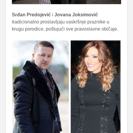
Srđan Predojević
i
Jovana Joksimović
tradicionalno proslavljaju vaskršnje praznike u
krugu porodice, poštujući sve pravoslavne običaje.