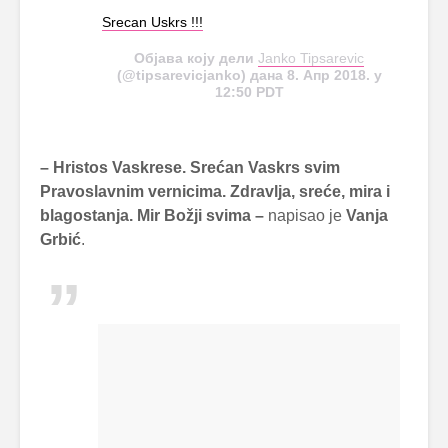
Srecan Uskrs !!!
Објава коју дели
Janko Tipsarevic
(@tipsarevicjanko) дана 8. Апр 2018. у
12:50 PDT
– Hristos Vaskrese. Srećan Vaskrs svim
Pravoslavnim vernicima. Zdravlja, sreće, mira i
blagostanja. Mir Božji svima –
napisao je
Vanja
Grbić
.