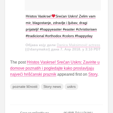
Hristos Vaskrse!
Srećan Uskrs! Zelim vam
mir, blagostanje, zdravlje i ljubav, dragi
prijatelji! #happyeaster #easter #christisrisen
#tradicional #orthodox #colors #happyday
Објава коју дели
Danica Maksimović actress
(@danymaksi) дана 7. Апр 2018. у 3:10 PDT
The post
Hristos Vaskrse! Srećan Uskrs: Zavirite u
domove poznatih i pogledajte kako proslavljaju
najveći hrišćanski praznik
appeared first on
Story
.
poznate ličnosti
Story news
uskrs