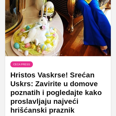
CECA PRESS
Hristos Vaskrse! Srećan
Uskrs: Zavirite u domove
poznatih i pogledajte kako
proslavljaju najveći
hrišćanski praznik