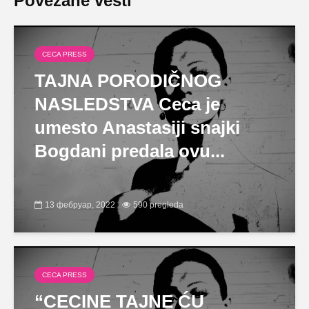
Povezane vesti
CECA PRESS
TAJNA PORODIČNOG
NASLEDSTVA Ceca je
umesto Anastasiji snajki
Bogdani predala ovu...
13 фебруар, 2022
590 pregleda
CECA PRESS
“CECINE TAJNE ĆU