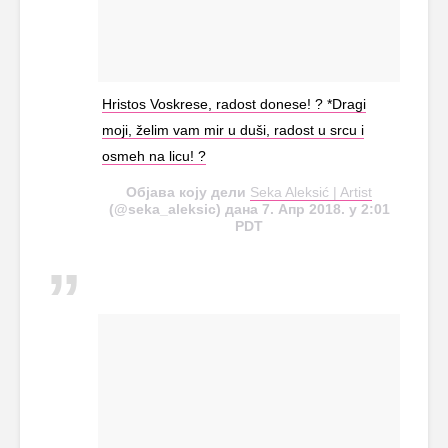
Hristos Voskrese, radost donese! ? *Dragi
moji, želim vam mir u duši, radost u srcu i
osmeh na licu! ?
Објава коју дели
Seka Aleksić | Artist
(@seka_aleksic) дана 7. Апр 2018. у 2:01
PDT