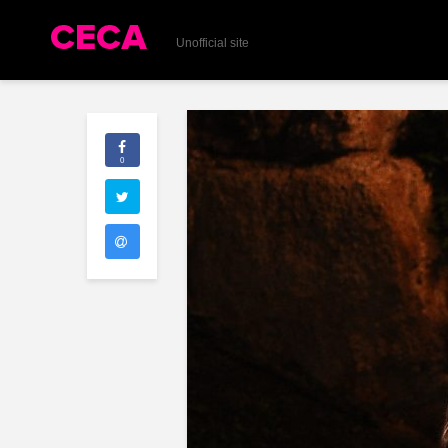
Unofficial site
0