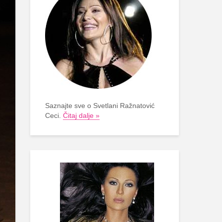
Saznajte sve o Svetlani Ražnatović
Ceci.
Čitaj dalje »