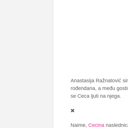
Anastasija Ražnatović si
rođendana, a među gostima
se Ceca ljuti na njega.
Naime,
Cecina
nasledni