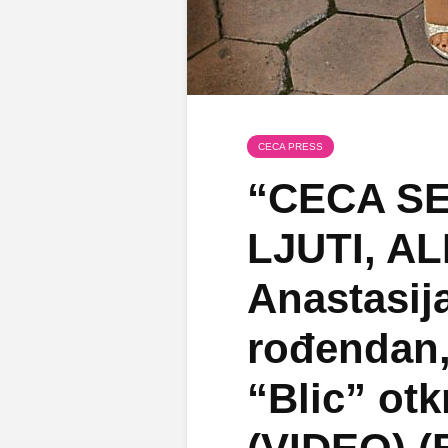
CECA PRESS
“CECA S
LJUTI, A
Anastasija
rođendan,
“Blic” ot