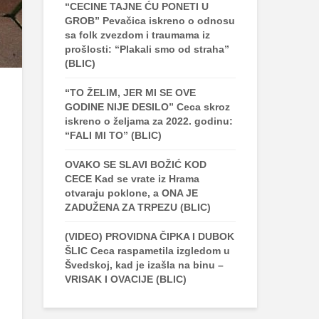
“CECINE TAJNE ĆU PONETI U
GROB” Pevačica iskreno o odnosu
sa folk zvezdom i traumama iz
prošlosti: “Plakali smo od straha”
(BLIC)
“TO ŽELIM, JER MI SE OVE
GODINE NIJE DESILO” Ceca skroz
iskreno o željama za 2022. godinu:
“FALI MI TO” (BLIC)
OVAKO SE SLAVI BOŽIĆ KOD
CECE Kad se vrate iz Hrama
otvaraju poklone, a ONA JE
ZADUŽENA ZA TRPEZU (BLIC)
(VIDEO) PROVIDNA ČIPKA I DUBOK
ŠLIC Ceca raspametila izgledom u
Švedskoj, kad je izašla na binu –
VRISAK I OVACIJE (BLIC)