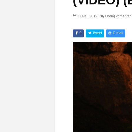
(VIDEO) (
31 мај, 2019
Dodaj komentar
0
Tweet
E-mail