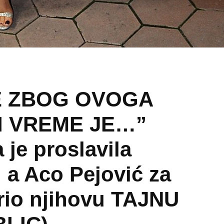
E ZBOG OVOGA
LI VREME JE…”
 je proslavila
 a Aco Pejović za
krio njihovu TAJNU