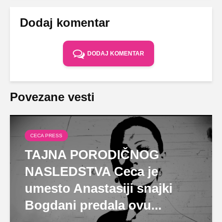
Dodaj komentar
DODAJ KOMENTAR
Povezane vesti
CECA PRESS
TAJNA PORODIČNOG
NASLEDSTVA Ceca je
umesto Anastasiji snajki
Bogdani predala ovu...