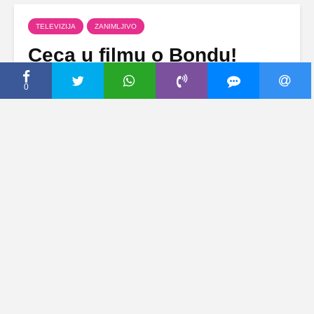
TELEVIZIJA
ZANIMLJIVO
Ceca u filmu o Bondu!
19 јул, 2011
Dodaj komentar
0
Folk zvezda Svetlana Ražnatović će, uprkos
brojnim odbijenim ponudama scenarista da o
njoj snime film, sredinom naredne godine
osvanuti u blokbasteru o Džemsu Bondu.