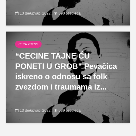
13 фебруар, 2022
590 pregleda
CECA PRESS
“CECINE TAJNE ĆU
PONETI U GROB” Pevačica
iskreno o odnosu sa folk
zvezdom i traumama iz...
13 фебруар, 2022
589 pregleda