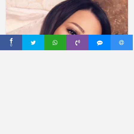
0
CECA PRESS
ŽIVOT ME DOSTA
PREVRTAO, BILO JE
RAZOČARANJA DA DUŠA