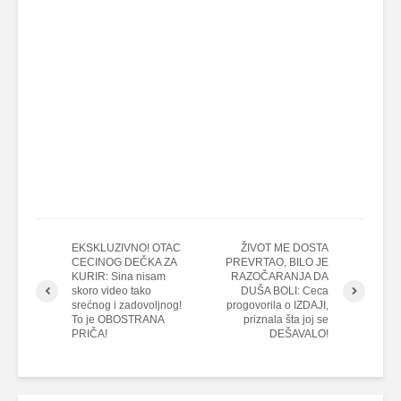
EKSKLUZIVNO! OTAC
ŽIVOT ME DOSTA
CECINOG DEČKA ZA
PREVRTAO, BILO JE
KURIR: Sina nisam
RAZOČARANJA DA
skoro video tako
DUŠA BOLI: Ceca
srećnog i zadovoljnog!
progovorila o IZDAJI,
To je OBOSTRANA
priznala šta joj se
PRIČA!
DEŠAVALO!