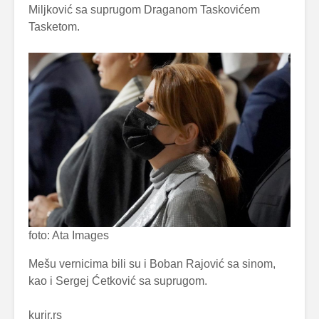
Miljković sa suprugom Draganom Taskovićem
Tasketom.
foto: Ata Images
Mešu vernicima bili su i Boban Rajović sa sinom,
kao i Sergej Ćetković sa suprugom.
kurir.rs