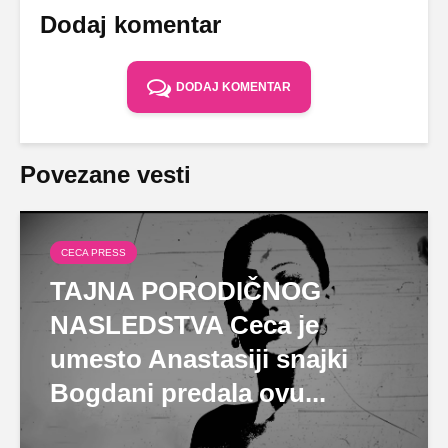
Dodaj komentar
DODAJ KOMENTAR
Povezane vesti
CECA PRESS
TAJNA PORODIČNOG
NASLEDSTVA Ceca je
umesto Anastasiji snajki
Bogdani predala ovu...