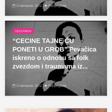
13 фебруар, 2022
590 pregleda
CECA PRESS
“CECINE TAJNE ĆU
PONETI U GROB” Pevačica
iskreno o odnosu sa folk
zvezdom i traumama iz...
13 фебруар, 2022
589 pregleda