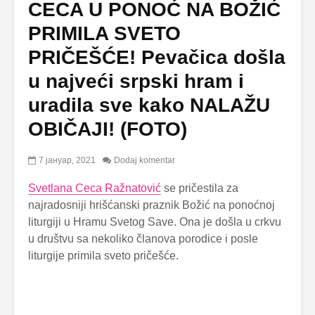
CECA U PONOĆ NA BOŽIĆ
PRIMILA SVETO
PRIČEŠĆE! Pevačica došla
u najveći srpski hram i
uradila sve kako NALAŽU
OBIČAJI! (FOTO)
7 јануар, 2021
Dodaj komentar
Svetlana Ceca Ražnatović
se pričestila za
najradosniji hrišćanski praznik Božić na ponoćnoj
liturgiji u Hramu Svetog Save. Ona je došla u crkvu
u društvu sa nekoliko članova porodice i posle
liturgije primila sveto pričešće.