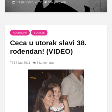
13 фебруар, 2022
589 pregleda
ROĐENDAN
SLAVLJE
Ceca u utorak slavi 38.
rođendan! (VIDEO)
14 јун, 2011
8 komentara