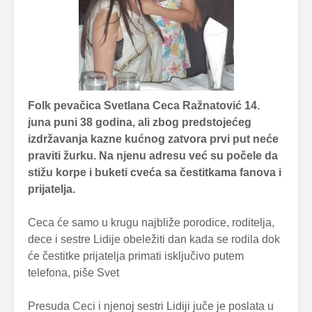
Folk pevačica Svetlana Ceca Ražnatović 14.
juna puni 38 godina, ali zbog predstojećeg
izdržavanja kazne kućnog zatvora prvi put neće
praviti žurku. Na njenu adresu već su počele da
stižu korpe i buketi cveća sa čestitkama fanova i
prijatelja.
Ceca će samo u krugu najbliže porodice, roditelja,
dece i sestre Lidije obeležiti dan kada se rodila dok
će čestitke prijatelja primati isključivo putem
telefona, piše Svet
Presuda Ceci i njenoj sestri Lidiji juče je poslata u