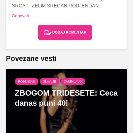
SRCA TI ZELIM SRECAN RODJENDAN.
Odgovori
DODAJ KOMENTAR
Povezane vesti
ROĐENDAN
SLAVLJE
ZANIMLJIVO
ZBOGOM TRIDESETE: Ceca
danas puni 40!