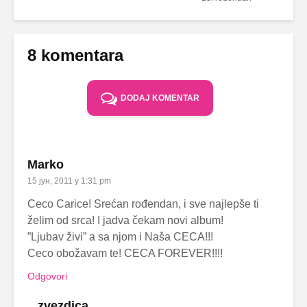
8 komentara
DODAJ KOMENTAR
Marko
15 јун, 2011 у 1:31 pm
Ceco Carice! Srećan rođendan, i sve najlepše ti
želim od srca! I jadva čekam novi album!
”Ljubav živi” a sa njom i Naša CECA!!!
Ceco obožavam te! CECA FOREVER!!!!
Odgovori
...zvezdica...