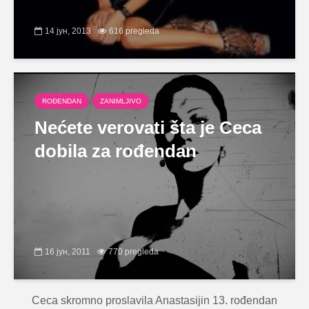
14 јун, 2013
616 pregleda
ROĐENDAN
ZANIMLJIVO
Nećete verovati šta je Ceca
dobila za rođendan
16 јун, 2011
770 pregleda
Ceca skromno proslavila Anastasijin 13. rođendan