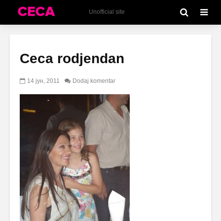
Unofficial site
Ceca rodjendan
14 јун, 2011
Dodaj komentar