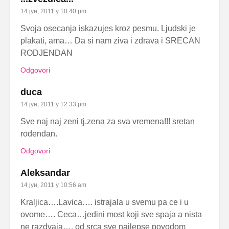
14 јун, 2011 у 10:40 pm
Svoja osecanja iskazujes kroz pesmu. Ljudski je
plakati, ama… Da si nam ziva i zdrava i SRECAN
RODJENDAN
Odgovori
duca
14 јун, 2011 у 12:33 pm
Sve naj naj zeni tj.zena za sva vremena!!! sretan
rodendan.
Odgovori
Aleksandar
14 јун, 2011 у 10:56 am
Kraljica….Lavica…. istrajala u svemu pa ce i u
ovome…. Ceca…jedini most koji sve spaja a nista
ne razdvaja…. od srca sve najlepse povodom