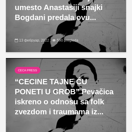
umesto Anastasiji snajki
Bogdani predala ovu...
13 фебруар, 2022
590 pregleda
CECA PRESS
“CECINE TAJNE ĆU
PONETI U GROB” Pevačica
iskreno o odnosu sa folk
zvezdom i traumama iz...