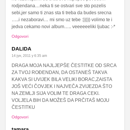
rodjendana…neka ti se ostvari sve sto pozelis
sebi,jer samo ti znas sta ti treba da budes srecna
…..i nezaboravi… mi smo uz tebe :))))) volimo te i
jedva cekamo novi album….. veeeeeeliki ljubac :-*
Odgovori
DALIDA
14 јун, 2011 у 6:35 am
DRAGA MOJA NAJLJEPŠE ČESTITKE OD SRCA
ZA TVOJ ROĐENDAN, DA OSTANEŠ TAKVA
KAKVA SI UVIJEK BILA VELIKI BORAC,ZAISTA
JOŠ VEĆI ČOVJEK I NAJVEČA ZVIJEZDA ŠTO
NA ZEMLJI SIJA VOLIM TE DRAGA CEKI.
VOLJELA BIH DA MOŽEŠ DA PRČITAŠ MOJU
ČESTITKU
Odgovori
tamara