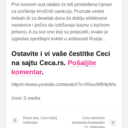
Prvi osnovni sud odakle će biti prosleđena Upravi
za izvršenje krivičnih sankcija. Poznate sestre
trebalo bi za desetak dana da dobiju elektrosne
narukvice i počnu da izdržavaju kaznu u kućnom
pritvoru. A za sve one koji su propustili, ovako je
izgledao oproštajni koktel u ambasadi Rusije…
Ostavite i vi vaše čestitke Ceci
na sajtu Ceca.rs.
Pošaljite
komentar
.
httpvh://www.youtube.com/watch?v=0NouWBrfpWw
Izvor: S media
Divan dan, Ceci našoj
Ceca skromno
rođendan
proslavila Anastasijin
13. rođendan