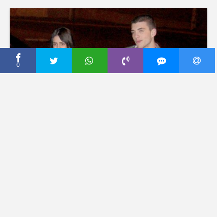
0
CECA PRESS
CECA UPOZNALA
SNAJKU: Maša je moja
devojka, volimo se!