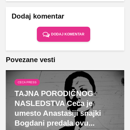
Dodaj komentar
DODAJ KOMENTAR
Povezane vesti
CECA PRESS
TAJNA PORODIČNOG
NASLEDSTVA Ceca je
umesto Anastasiji snajki
Bogdani predala ovu...