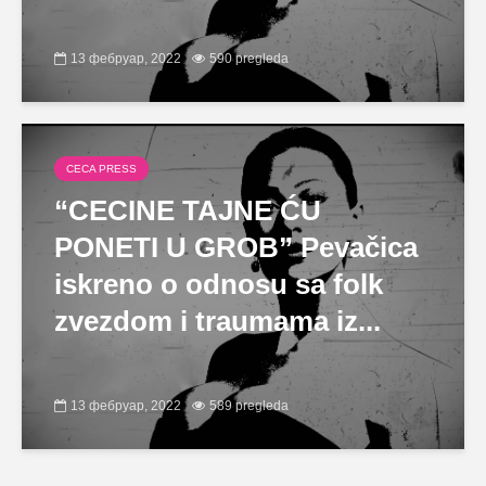
13 фебруар, 2022
590 pregleda
CECA PRESS
“CECINE TAJNE ĆU
PONETI U GROB” Pevačica
iskreno o odnosu sa folk
zvezdom i traumama iz...
13 фебруар, 2022
589 pregleda