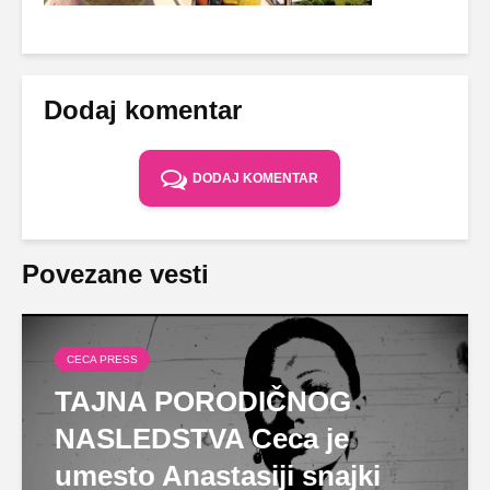
Dodaj komentar
DODAJ KOMENTAR
Povezane vesti
CECA PRESS
TAJNA PORODIČNOG
NASLEDSTVA Ceca je
umesto Anastasiji snajki