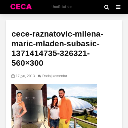
Unofficial site
cece-raznatovic-milena-
maric-mladen-subasic-
1371414735-326321-
560×300
17 јун, 2013
Dodaj komentar