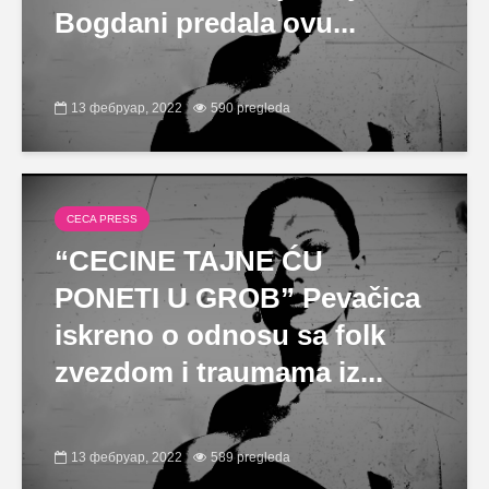
Bogdani predala ovu...
13 фебруар, 2022
590 pregleda
CECA PRESS
“CECINE TAJNE ĆU
PONETI U GROB” Pevačica
iskreno o odnosu sa folk
zvezdom i traumama iz...
13 фебруар, 2022
589 pregleda