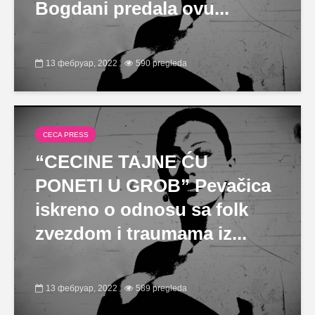
Bogdani predala ovu...
13 фебруар, 2022
590 pregleda
CECA PRESS
“CECINE TAJNE ĆU
PONETI U GROB” Pevačica
iskreno o odnosu sa folk
zvezdom i traumama iz...
13 фебруар, 2022
589 pregleda