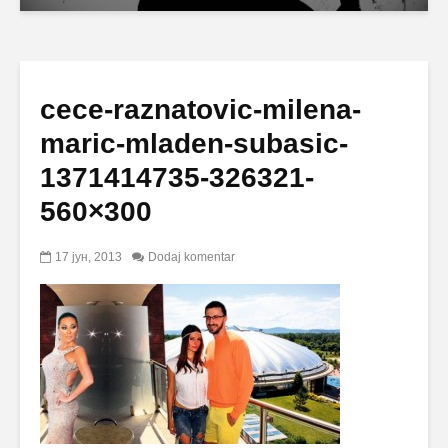
cece-raznatovic-milena-
maric-mladen-subasic-
1371414735-326321-
560×300
17 јун, 2013
Dodaj komentar