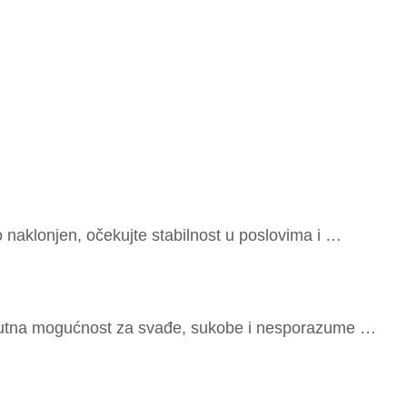
 na­klo­njen, oče­ku­j­te sta­bi­l­nost u po­slo­vi­ma i …
i­su­t­na mo­gu­ć­nost za sva­đe, su­ko­be i nes­po­ra­zu­me …