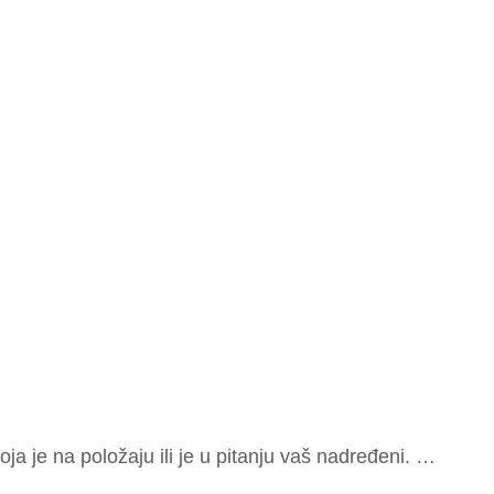
ja je na po­lo­ža­ju ili je u pi­ta­nju vaš na­dre­đe­ni. …