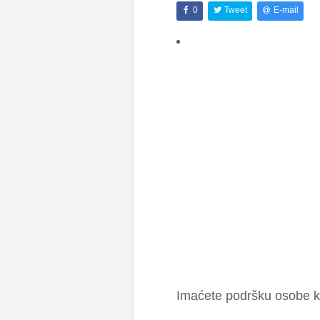
0
Tweet
E-mail
Ima­će­te po­dr­šku oso­be ko­