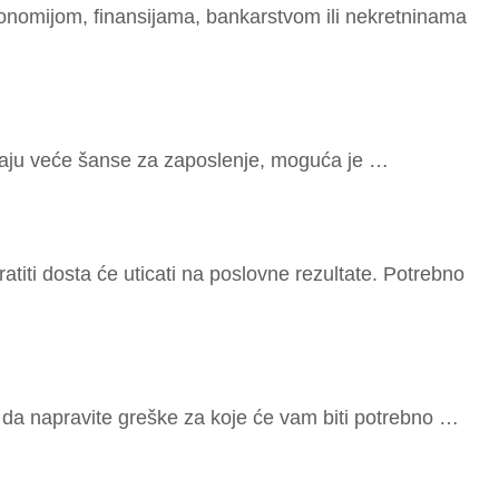
o­mi­jom, fi­nan­si­ja­ma, ban­ka­r­stvom ili ne­kre­t­ni­na­ma
ima­ju ve­će šan­se za za­po­sle­nje, mo­gu­ća je …
ti­ti dos­ta će uti­ca­ti na po­slov­ne re­zu­l­ta­te. Po­tre­b­no
st da na­pra­vi­te gre­ške za ko­je će vam bi­ti po­tre­b­no …