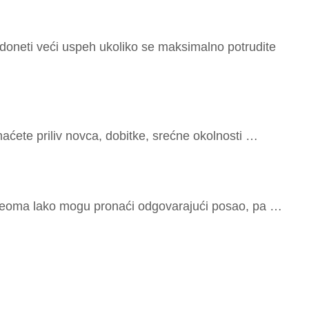
o­ne­ti ve­ći uspeh uko­li­ko se ma­k­si­mal­no po­tru­di­te
a­će­te pri­liv no­v­ca, do­bi­t­ke, sre­ć­ne oko­l­nos­ti …
 veo­ma la­ko mo­gu pro­na­ći od­go­va­ra­ju­ći po­sao, pa …