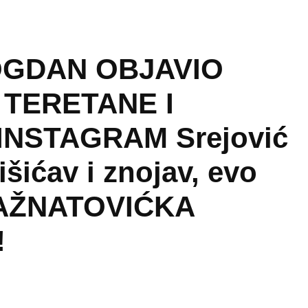
OGDAN OBJAVIO
 TERETANE I
INSTAGRAM Srejović
šićav i znojav, evo
RAŽNATOVIĆKA
!