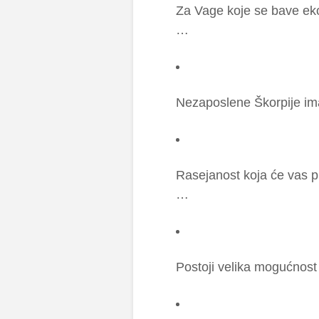
Za Va­ge ko­je se ba­ve eko­n
…
Ne­za­po­sle­ne Ško­r­pi­je 
Ra­se­ja­nost ko­ja će vas pra­
…
Pos­to­ji ve­li­ka mo­gu­ć­no