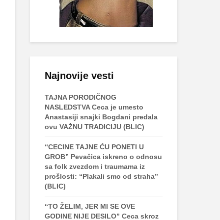
Najnovije vesti
TAJNA PORODIČNOG
NASLEDSTVA Ceca je umesto
Anastasiji snajki Bogdani predala
ovu VAŽNU TRADICIJU (BLIC)
“CECINE TAJNE ĆU PONETI U
GROB” Pevačica iskreno o odnosu
sa folk zvezdom i traumama iz
prošlosti: “Plakali smo od straha”
(BLIC)
“TO ŽELIM, JER MI SE OVE
GODINE NIJE DESILO” Ceca skroz