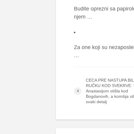
Bu­di­te opre­zni sa pa­pi­ro­
njem …
Za one ko­ji su ne­za­po­sle­
…
CECA PRE NASTUPA BIL
RUČKU KOD SVEKRVE: 
Anastasijom otišla kod
Bogdanovih, a komšija ot
svaki detalj