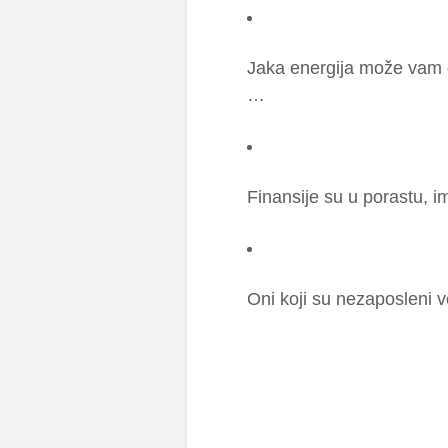
Ja­ka ene­r­gi­ja mo­že vam d
…
Fi­nan­si­je su u po­ra­stu, im
Oni ko­ji su ne­za­po­sle­ni