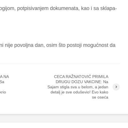
lo­gi­jom, pot­pi­si­va­njem do­ku­me­na­ta, kao i sa skla­pa­
ni ni­je po­vo­lj­na dan, osim što pos­to­ji mo­gu­ć­nost da
A NA
CECA RAŽNATOVIĆ PRIMILA
Sa
DRUGU DOZU VAKCINE: Na
Sajam stigla sva u belom, a jedan
krio
detalj je sve oduševio! Evo kako
se oseća