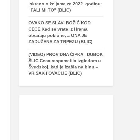
iskreno o željama za 2022. godinu:
“FALI MI TO” (BLIC)
OVAKO SE SLAVI BOŽIĆ KOD
CECE Kad se vrate iz Hrama
otvaraju poklone, a ONA JE
ZADUŽENA ZA TRPEZU (BLIC)
(VIDEO) PROVIDNA ČIPKA I DUBOK
ŠLIC Ceca raspametila izgledom u
Švedskoj, kad je izašla na binu –
VRISAK I OVACIJE (BLIC)