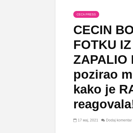
CECA PRESS
CECIN B
FOTKU IZ
ZAPALIO 
pozirao mi
kako je 
reagovala
17 мај, 2021
Dodaj komentar