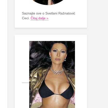
Saznajte sve o Svetlani Ražnatović
Ceci.
Čitaj dalje »