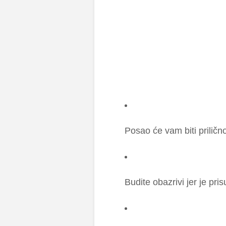
Po­sao će vam bi­ti pri­li­č­no
Bu­di­te oba­zri­vi jer je pr