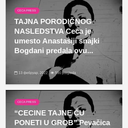
CECA PRESS
TAJNA PORODIČNOG
NASLEDSTVA Ceca je
umesto Anastasiji snajki
Bogdani predala ovu...
13 фебруар, 2022
590 pregleda
CECA PRESS
“CECINE TAJNE ĆU
PONETI U GROB” Pevačica