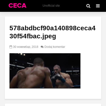
Unofficial site
578abdbcf90a140898ceca4
30f54fbac.jpeg
30 новембар, 2018
Dodaj komentar