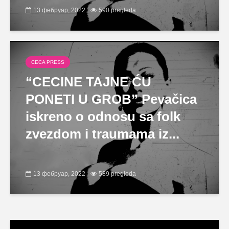
13 фебруар, 2022
590 pregleda
CECA PRESS
“CECINE TAJNE ĆU
PONETI U GROB” Pevačica
iskreno o odnosu sa folk
zvezdom i traumama iz...
13 фебруар, 2022
589 pregleda