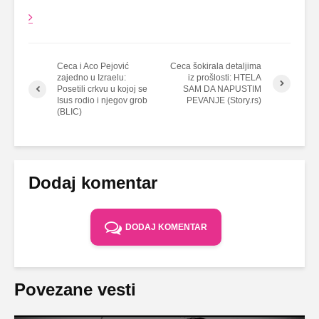
Ceca i Aco Pejović
Ceca šokirala detaljima
zajedno u Izraelu:
iz prošlosti: HTELA
Posetili crkvu u kojoj se
SAM DA NAPUSTIM
Isus rodio i njegov grob
PEVANJE (Story.rs)
(BLIC)
Dodaj komentar
DODAJ KOMENTAR
Povezane vesti