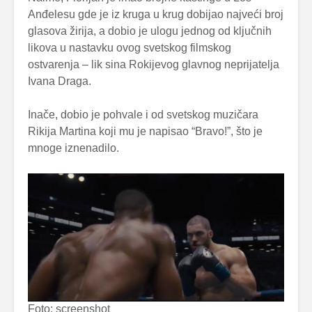
Anđelesu gde je iz kruga u krug dobijao najveći broj
glasova žirija, a dobio je ulogu jednog od ključnih
likova u nastavku ovog svetskog filmskog
ostvarenja – lik sina Rokijevog glavnog neprijatelja
Ivana Draga.
Inače, dobio je pohvale i od svetskog muzičara
Rikija Martina koji mu je napisao “Bravo!”, što je
mnoge iznenadilo.
Foto: screenshot