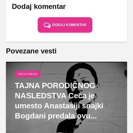
Dodaj komentar
DODAJ KOMENTAR
Povezane vesti
CECA PRESS
TAJNA PORODIČNOG
NASLEDSTVA Ceca je
umesto Anastasiji snajki
Bogdani predala ovu...