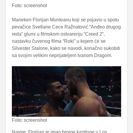
Foto: screenshot
Maneken Florijan Munteanu koji se pojavio u spotu
pevačice Svetlane Cece Ražnatović “Anđeo drugog
reda” glumi u filmskom ostvarenju “Creed 2”,
nastavku čuvenog filma “Roki” u kojem će se
Silvester Stalone, kako se navodi, konačno sukobiti
sa svojim velikim neprijateljem Ivanom Dragom.
Foto: screenshot
Naime, Florijan je imao brojne kastinge u Los