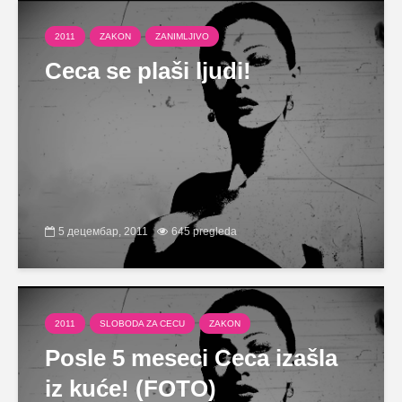
2011
ZAKON
ZANIMLJIVO
Ceca se plaši ljudi!
5 децембар, 2011
645 pregleda
2011
SLOBODA ZA CECU
ZAKON
Posle 5 meseci Ceca izašla
iz kuće! (FOTO)