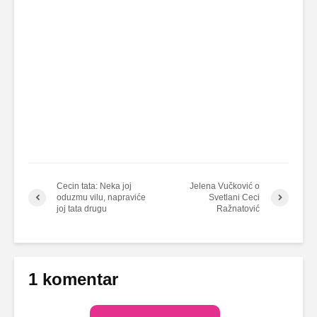
Cecin tata: Neka joj
Jelena Vučković o
oduzmu vilu, napraviće
Svetlani Ceci
joj tata drugu
Ražnatović
1 komentar