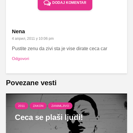
DODAJ KOMENTAR
Nena
4 април, 2011 у 10:06 pm
Pustite zenu da zivi sta je vise dirate ceca car
Odgovori
Povezane vesti
2011
ZAKON
ZANIMLJIVO
Ceca se plaši ljudi!