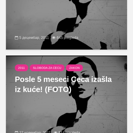
5 децембар, 2011
645 pregleda
2011
SLOBODA ZA CECU
ZAKON
Posle 5 meseci Ceca izašla
iz kuće! (FOTO)
27 новембар, 2011
814 pregleda