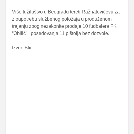
Više tužilaštvo u Beogradu tereti Ražnatovićevu za
zloupotrebu službenog položaja u produženom
trajanju zbog nezakonite prodaje 10 fudbalera FK
“Obilić” i posedovanja 11 pištolja bez dozvole.
Izvor: Blic