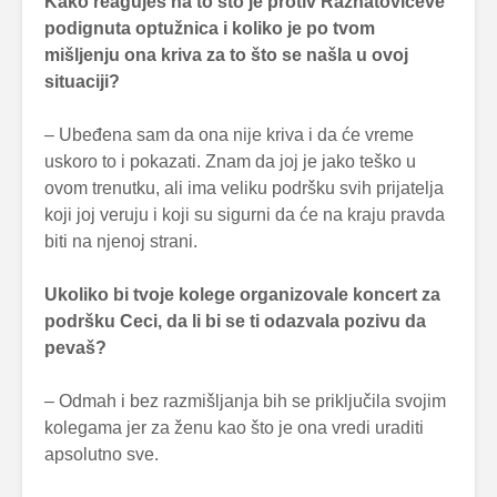
Kako reaguješ na to što je protiv Ražnatovićeve
podignuta optužnica i koliko je po tvom
mišljenju ona kriva za to što se našla u ovoj
situaciji?
– Ubeđena sam da ona nije kriva i da će vreme
uskoro to i pokazati. Znam da joj je jako teško u
ovom trenutku, ali ima veliku podršku svih prijatelja
koji joj veruju i koji su sigurni da će na kraju pravda
biti na njenoj strani.
Ukoliko bi tvoje kolege organizovale koncert za
podršku Ceci, da li bi se ti odazvala pozivu da
pevaš?
– Odmah i bez razmišljanja bih se priključila svojim
kolegama jer za ženu kao što je ona vredi uraditi
apsolutno sve.