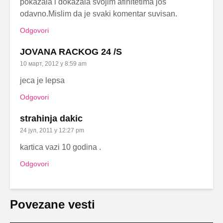
pokazala i dokazala svojim afinitetima jos
odavno.Mislim da je svaki komentar suvisan.
Odgovori
JOVANA RACKOG 24 /S
10 март, 2012 у 8:59 am
jeca je lepsa
Odgovori
strahinja dakic
24 јул, 2011 у 12:27 pm
kartica vazi 10 godina .
Odgovori
Povezane vesti