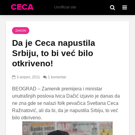
Unofficial site
ZAKON
Da je Ceca napustila
Srbiju, to bi već bilo
otkriveno!
3 април, 2011
1 komentar
BEOGRAD – Zamenik premijera i ministar
unutrašnjih poslova Ivica Dačić izjavio je danas da
ne zna gde se nalazi folk pevačica Svetlana Ceca
Ražnatović, ali da bi, da je napustila Srbiju, to već
bilo otkriveno.