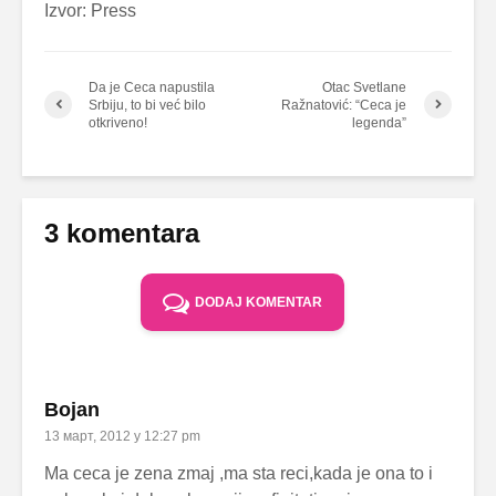
Izvor: Press
Da je Ceca napustila
Otac Svetlane
Srbiju, to bi već bilo
Ražnatović: “Ceca je
otkriveno!
legenda”
3 komentara
DODAJ KOMENTAR
Bojan
13 март, 2012 у 12:27 pm
Ma ceca je zena zmaj ,ma sta reci,kada je ona to i