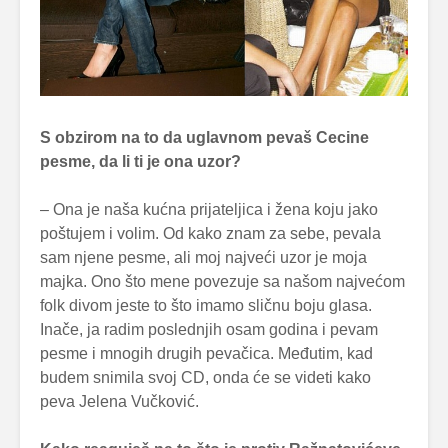
S obzirom na to da uglavnom pevaš Cecine
pesme, da li ti je ona uzor?
– Ona je naša kućna prijateljica i žena koju jako
poštujem i volim. Od kako znam za sebe, pevala
sam njene pesme, ali moj najveći uzor je moja
majka. Ono što mene povezuje sa našom najvećom
folk divom jeste to što imamo sličnu boju glasa.
Inače, ja radim poslednjih osam godina i pevam
pesme i mnogih drugih pevačica. Međutim, kad
budem snimila svoj CD, onda će se videti kako
peva Jelena Vučković.