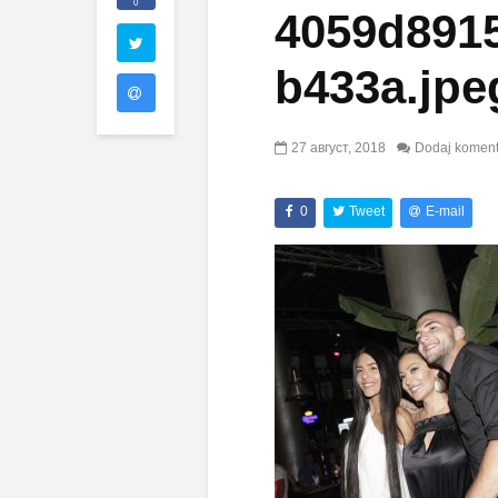
0
4059d891
b433a.jpe
27 август, 2018
Dodaj koment
0
Tweet
E-mail