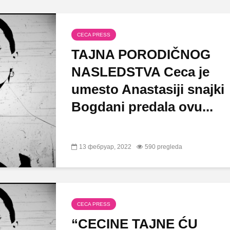
CECA PRESS
TAJNA PORODIČNOG
NASLEDSTVA Ceca je
umesto Anastasiji snajki
Bogdani predala ovu...
13 фебруар, 2022
590 pregleda
CECA PRESS
“CECINE TAJNE ĆU