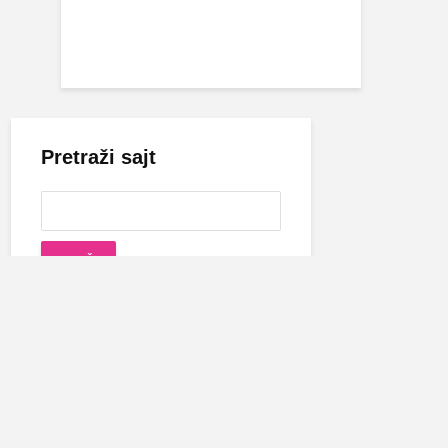
Pretraži sajt
Cecina biografija