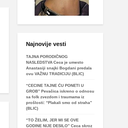
Najnovije vesti
TAJNA PORODIČNOG
NASLEDSTVA Ceca je umesto
Anastasiji snajki Bogdani predala
ovu VAŽNU TRADICIJU (BLIC)
“CECINE TAJNE ĆU PONETI U
GROB” Pevačica iskreno o odnosu
sa folk zvezdom i traumama iz
prošlosti: “Plakali smo od straha”
(BLIC)
“TO ŽELIM, JER MI SE OVE
GODINE NIJE DESILO” Ceca skroz