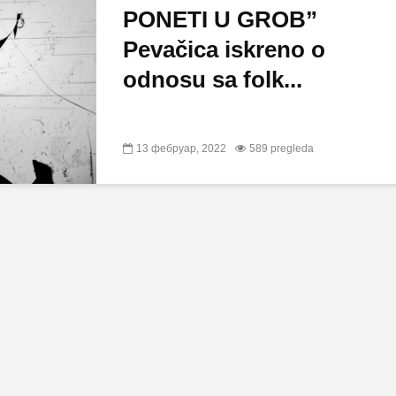
PONETI U GROB”
Pevačica iskreno o
odnosu sa folk...
13 фебруар, 2022
589 pregleda