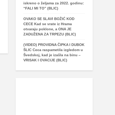
iskreno o željama za 2022. godinu:
“FALI MI TO” (BLIC)
OVAKO SE SLAVI BOŽIĆ KOD
CECE Kad se vrate iz Hrama
otvaraju poklone, a ONA JE
ZADUŽENA ZA TRPEZU (BLIC)
(VIDEO) PROVIDNA ČIPKA I DUBOK
ŠLIC Ceca raspametila izgledom u
Švedskoj, kad je izašla na binu –
VRISAK I OVACIJE (BLIC)