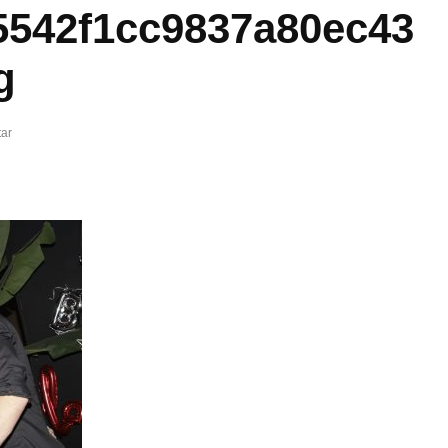
5542f1cc9837a80ec43
g
ar