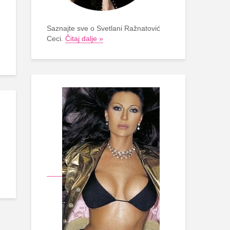
Saznajte sve o Svetlani Ražnatović
Ceci.
Čitaj dalje »