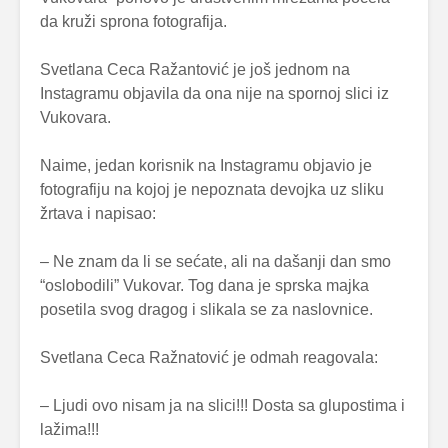
da kruži sprona fotografija.
Svetlana Ceca Ražantović je još jednom na
Instagramu objavila da ona nije na spornoj slici iz
Vukovara.
Naime, jedan korisnik na Instagramu objavio je
fotografiju na kojoj je nepoznata devojka uz sliku
žrtava i napisao:
– Ne znam da li se sećate, ali na dašanji dan smo
“oslobodili” Vukovar. Tog dana je sprska majka
posetila svog dragog i slikala se za naslovnice.
Svetlana Ceca Ražnatović je odmah reagovala:
– Ljudi ovo nisam ja na slici!!! Dosta sa glupostima i
lažima!!!