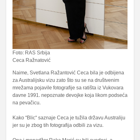
Foto: RAS Srbija
Ceca Ražnatović
Naime, Svetlana Ražantović Ceca bila je odbijena
za Australijsku vizu zato što su se na društvenim
mrežama pojavile fotografije sa ratišta iz Vukovara
davne 1991. nepoznate devojke koja likom podseća
na pevačicu.
Kako “Blic“ saznaje Ceca je tužila državu Australiju
jer su je zbog tih fotografija odbili za vizu.