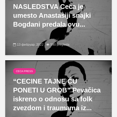
NASLEDSTVA Ceca je
umesto Anastasiji snajki
Bogdani predala ovu...
13 фебруар, 2022
590 pregleda
CECA PRESS
“CECINE TAJNE ĆU
PONETI U GROB” Pevačica
iskreno o odnosu sa folk
zvezdom i traumama iz...