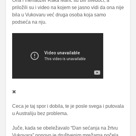
Ona i menadžer Raka Marić su bili svedoci, a
priložili su i video na kojem se jasno vidi da ona nije
bila u Vukovaru već druga osoba koja samo
podseća na nju.
Ceca je taj spor i dobila, te je posle svega i putovala
u Australiju bez problema.
Juče, kada se obeležavalo “Dan sećanja na žrtvu
Vukovara” ponovo je društvenim mrežama počela