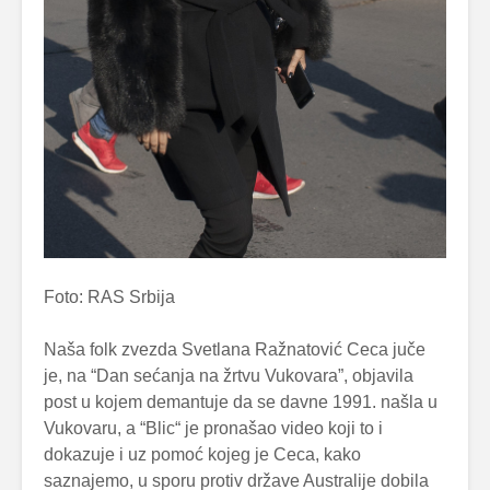
Foto: RAS Srbija
Naša folk zvezda Svetlana Ražnatović Ceca juče
je, na “Dan sećanja na žrtvu Vukovara”, objavila
post u kojem demantuje da se davne 1991. našla u
Vukovaru, a “Blic“ je pronašao video koji to i
dokazuje i uz pomoć kojeg je Ceca, kako
saznajemo, u sporu protiv države Australije dobila