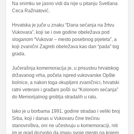
Na snimku se jasno vidi da nije u pitanju Svetlana
Ceca Ražnatović.
Hrvatska je juče u znaku “Dana sećanja na žrtvu
Vukovara”, koji se i ove godine obeležava pod
sloganom “Vukovar – mesto posebnog pijeteta”, a
koji zvanični Zagreb obeležava kao dan “pada” tog
grada.
Jučerašnja komemoracija je, u prisustvu hrvatskog
državanog vrha, počela ispred vukovarske Opšte
bolnice, a nakon toga okupljeni zvaničnici, hrvatski
ratni veterani i građani pošli su “Kolonom sećanja”
do Memorijalnog groblja stradalih u ratu.
Iako je u borbama 1991. godine stradao i veliki broj
Srba, koji i danas u Vukovaru čine trećinu
stanovništva, oni ne učestvuju u komemoraciji, niti
im je grad dozvolio da imaju svoje mesto na kojem