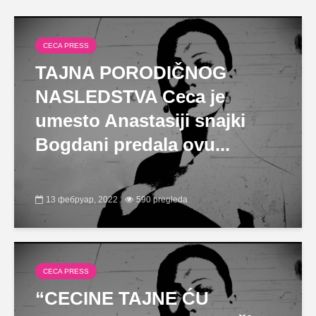
CECA PRESS
TAJNA PORODIČNOG
NASLEDSTVA Ceca je
umesto Anastasiji snajki
Bogdani predala ovu...
13 фебруар, 2022
590 pregleda
CECA PRESS
“CECINE TAJNE ĆU