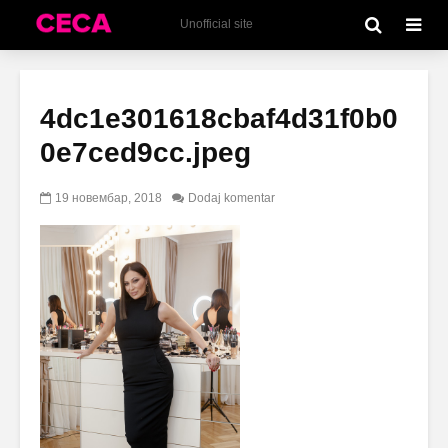
Unofficial site
4dc1e301618cbaf4d31f0b0
0e7ced9cc.jpeg
19 новембар, 2018
Dodaj komentar