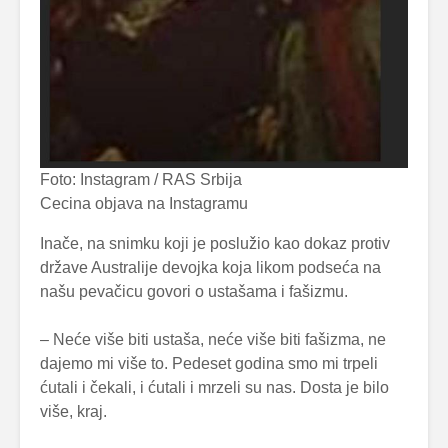
Foto: Instagram / RAS Srbija
Cecina objava na Instagramu
Inače, na snimku koji je poslužio kao dokaz protiv
države Australije devojka koja likom podseća na
našu pevačicu govori o ustašama i fašizmu.
– Neće više biti ustaša, neće više biti fašizma, ne
dajemo mi više to. Pedeset godina smo mi trpeli
ćutali i čekali, i ćutali i mrzeli su nas. Dosta je bilo
više, kraj.