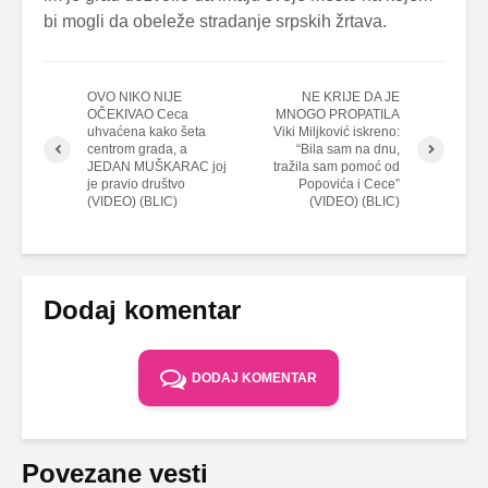
bi mogli da obeleže stradanje srpskih žrtava.
OVO NIKO NIJE
NE KRIJE DA JE
OČEKIVAO Ceca
MNOGO PROPATILA
uhvaćena kako šeta
Viki Miljković iskreno:
centrom grada, a
“Bila sam na dnu,
JEDAN MUŠKARAC joj
tražila sam pomoć od
je pravio društvo
Popovića i Cece”
(VIDEO) (BLIC)
(VIDEO) (BLIC)
Dodaj komentar
DODAJ KOMENTAR
Povezane vesti