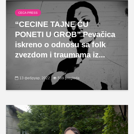
CECA PRESS
“CECINE TAJNE ĆU
PONETI U GROB” Pevačica
iskreno o odnosu sa folk
zvezdom i traumama iz...
13 фебруар, 2022
589 pregleda