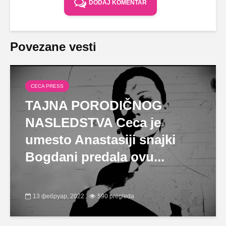
DODAJ KOMENTAR
Povezane vesti
CECA PRESS
TAJNA PORODIČNOG
NASLEDSTVA Ceca je
umesto Anastasiji snajki
Bogdani predala ovu...
13 фебруар, 2022
590 pregleda