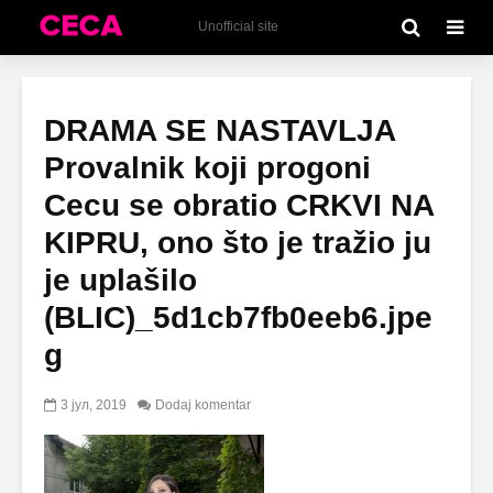
Unofficial site
DRAMA SE NASTAVLJA
Provalnik koji progoni
Cecu se obratio CRKVI NA
KIPRU, ono što je tražio ju
je uplašilo
(BLIC)_5d1cb7fb0eeb6.jpe
g
3 јул, 2019
Dodaj komentar