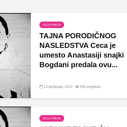
CECA PRESS
TAJNA PORODIČNOG
NASLEDSTVA Ceca je
umesto Anastasiji snajki
Bogdani predala ovu...
13 фебруар, 2022
590 pregleda
CECA PRESS