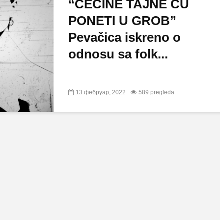
“CECINE TAJNE ĆU
PONETI U GROB”
Pevačica iskreno o
odnosu sa folk...
13 фебруар, 2022
589 pregleda