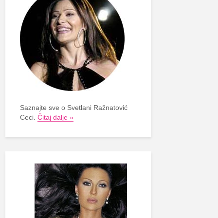
Saznajte sve o Svetlani Ražnatović
Ceci.
Čitaj dalje »