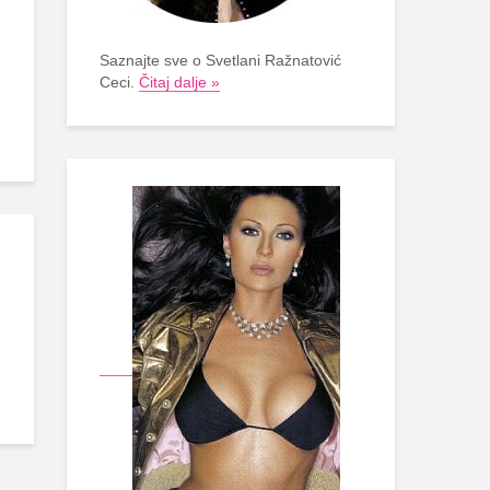
Saznajte sve o Svetlani Ražnatović
Ceci.
Čitaj dalje »