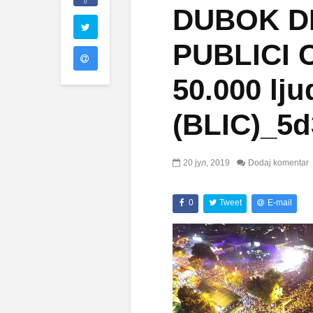
0
DUBOK D
PUBLICI C
50.000 lju
(BLIC)_5d
20 јул, 2019
Dodaj komentar
0
Tweet
E-mail