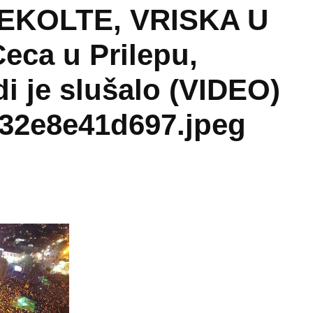
EKOLTE, VRISKA U
eca u Prilepu,
di je slušalo (VIDEO)
32e8e41d697.jpeg