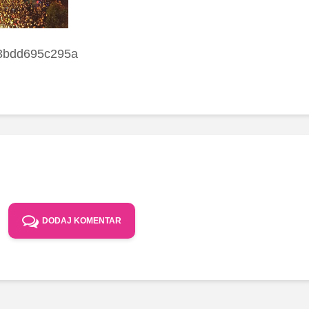
3bdd695c295a
DODAJ KOMENTAR