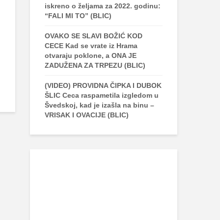
iskreno o željama za 2022. godinu:
“FALI MI TO” (BLIC)
OVAKO SE SLAVI BOŽIĆ KOD
CECE Kad se vrate iz Hrama
otvaraju poklone, a ONA JE
ZADUŽENA ZA TRPEZU (BLIC)
(VIDEO) PROVIDNA ČIPKA I DUBOK
ŠLIC Ceca raspametila izgledom u
Švedskoj, kad je izašla na binu –
VRISAK I OVACIJE (BLIC)