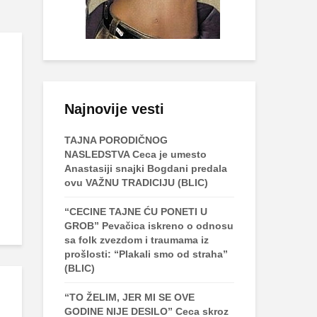
Najnovije vesti
TAJNA PORODIČNOG
NASLEDSTVA Ceca je umesto
Anastasiji snajki Bogdani predala
ovu VAŽNU TRADICIJU (BLIC)
“CECINE TAJNE ĆU PONETI U
GROB” Pevačica iskreno o odnosu
sa folk zvezdom i traumama iz
prošlosti: “Plakali smo od straha”
(BLIC)
“TO ŽELIM, JER MI SE OVE
GODINE NIJE DESILO” Ceca skroz