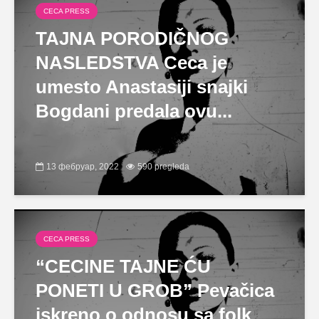
CECA PRESS
TAJNA PORODIČNOG
NASLEDSTVA Ceca je
umesto Anastasiji snajki
Bogdani predala ovu...
13 фебруар, 2022
590 pregleda
CECA PRESS
“CECINE TAJNE ĆU
PONETI U GROB” Pevačica
iskreno o odnosu sa folk