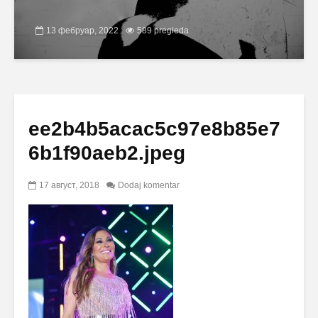
13 фебруар, 2022
589 pregleda
ee2b4b5acac5c97e8b85e7
6b1f90aeb2.jpeg
17 август, 2018
Dodaj komentar