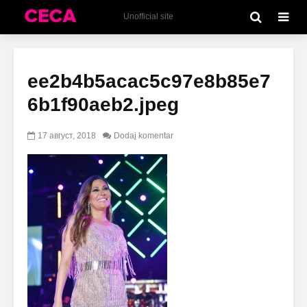
Unofficial site
ee2b4b5acac5c97e8b85e7
6b1f90aeb2.jpeg
17 август, 2018
Dodaj komentar