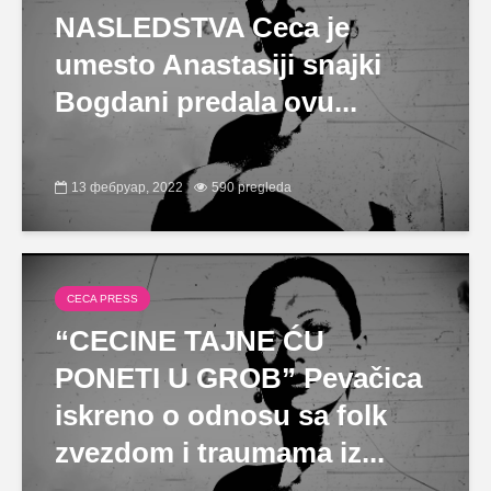
NASLEDSTVA Ceca je
umesto Anastasiji snajki
Bogdani predala ovu...
13 фебруар, 2022
590 pregleda
CECA PRESS
“CECINE TAJNE ĆU
PONETI U GROB” Pevačica
iskreno o odnosu sa folk
zvezdom i traumama iz...