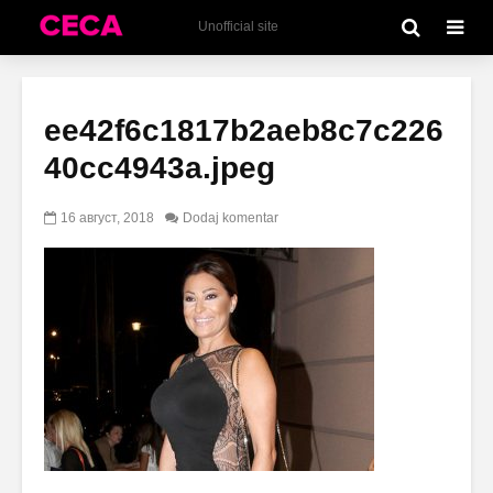
Unofficial site
ee42f6c1817b2aeb8c7c226
40cc4943a.jpeg
16 август, 2018
Dodaj komentar