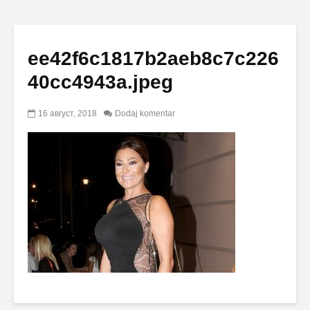
ee42f6c1817b2aeb8c7c226
40cc4943a.jpeg
16 август, 2018
Dodaj komentar