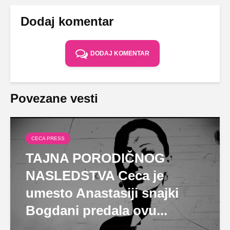
Dodaj komentar
DODAJ KOMENTAR
Povezane vesti
CECA PRESS
TAJNA PORODIČNOG
NASLEDSTVA Ceca je
umesto Anastasiji snajki
Bogdani predala ovu...