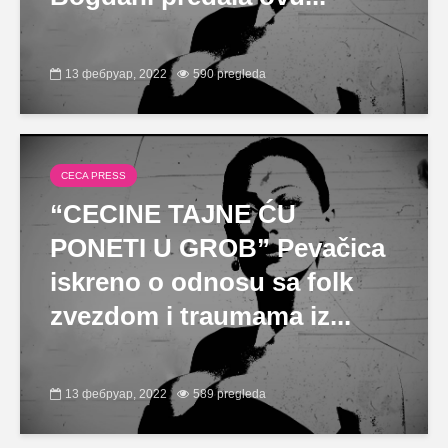
13 фебруар, 2022
590 pregleda
CECA PRESS
“CECINE TAJNE ĆU
PONETI U GROB” Pevačica
iskreno o odnosu sa folk
zvezdom i traumama iz...
13 фебруар, 2022
589 pregleda