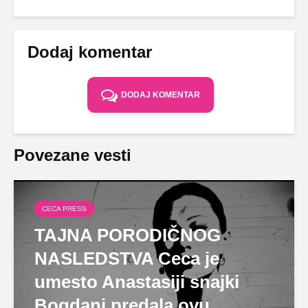
Dodaj komentar
DODAJ KOMENTAR
Povezane vesti
CECA PRESS
TAJNA PORODIČNOG
NASLEDSTVA Ceca je
umesto Anastasiji snajki
Bogdani predala ovu...