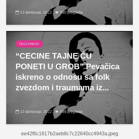
13 фебруар, 2022
590 pregleda
CECA PRESS
“CECINE TAJNE ĆU
PONETI U GROB” Pevačica
iskreno o odnosu sa folk
zvezdom i traumama iz...
13 фебруар, 2022
589 pregleda
ee42f6c1817b2aeb8c7c22640cc4943a.jpeg