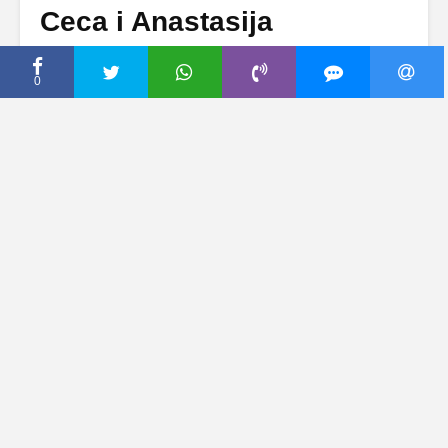
Ceca i Anastasija
ZAPEVALE na
pevačicinom rođendanu, a
0
ovako je izgledala
SPEKTAKULARNA TORTA
(VIDEO)
18 јун, 2018
Dodaj komentar
Velikom glamuroznom žurkom u beogradskom
restoranu “KontraGrey” folk diva Ceca Ražnatović
sinoć je proslavila 45. rođendan, a mi vam
donosimo ekskluzivne snimke sa slavlja iza
zatvorenih vrata.
EKSKLUZIVNI SNIMCI
Ceca Ražnatović: Kada