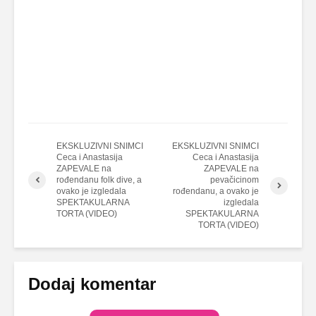
EKSKLUZIVNI SNIMCI
EKSKLUZIVNI SNIMCI
Ceca i Anastasija
Ceca i Anastasija
ZAPEVALE na
ZAPEVALE na
rođendanu folk dive, a
pevačicinom
ovako je izgledala
rođendanu, a ovako je
SPEKTAKULARNA
izgledala
TORTA (VIDEO)
SPEKTAKULARNA
TORTA (VIDEO)
Dodaj komentar