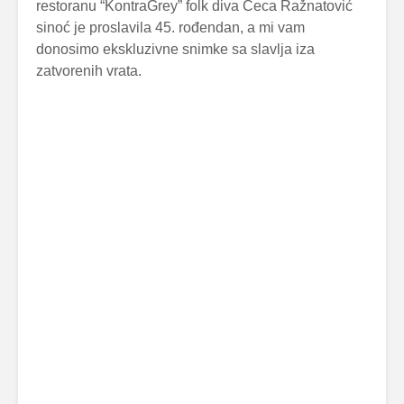
restoranu “KontraGrey” folk diva Ceca Ražnatović
sinoć je proslavila 45. rođendan, a mi vam
donosimo ekskluzivne snimke sa slavlja iza
zatvorenih vrata.