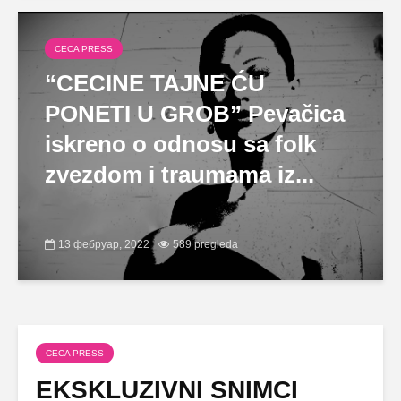
CECA PRESS
“CECINE TAJNE ĆU
PONETI U GROB” Pevačica
iskreno o odnosu sa folk
zvezdom i traumama iz...
13 фебруар, 2022
589 pregleda
CECA PRESS
EKSKLUZIVNI SNIMCI