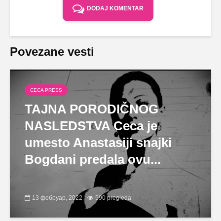
DODAJ KOMENTAR
Povezane vesti
CECA PRESS
TAJNA PORODIČNOG
NASLEDSTVA Ceca je
umesto Anastasiji snajki
Bogdani predala ovu...
13 фебруар, 2022
590 pregleda