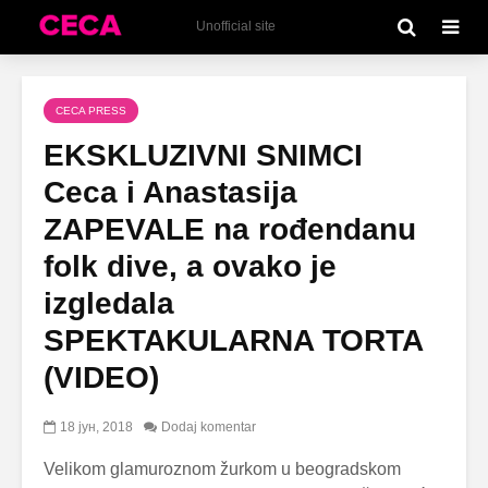
Unofficial site
CECA PRESS
EKSKLUZIVNI SNIMCI
Ceca i Anastasija
ZAPEVALE na rođendanu
folk dive, a ovako je
izgledala
SPEKTAKULARNA TORTA
(VIDEO)
18 јун, 2018
Dodaj komentar
Velikom glamuroznom žurkom u beogradskom