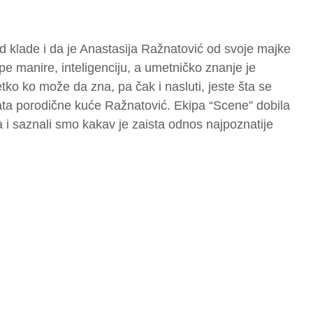
d klade i da je Anastasija Ražnatović od svoje majke
epe manire, inteligenciju, a umetničko znanje je
etko ko može da zna, pa čak i nasluti, jeste šta se
ata porodične kuće Ražnatović. Ekipa “Scene” dobila
ata i saznali smo kakav je zaista odnos najpoznatije