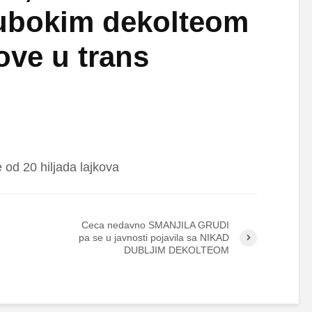
ubokim dekolteom
nove u trans
še od 20 hiljada lajkova
Ceca nedavno SMANJILA GRUDI
pa se u javnosti pojavila sa NIKAD
DUBLJIM DEKOLTEOM