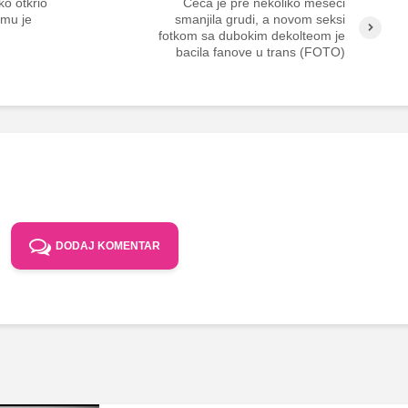
o otkrio
Ceca je pre nekoliko meseci
mu je
smanjila grudi, a novom seksi
fotkom sa dubokim dekolteom je
bacila fanove u trans (FOTO)
DODAJ KOMENTAR