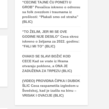
“CECINE TAJNE ĆU PONETI U
GROB” Pevačica iskreno o odnosu
sa folk zvezdom i traumama iz
prošlosti: “Plakali smo od straha”
(BLIC)
“TO ŽELIM, JER MI SE OVE
GODINE NIJE DESILO” Ceca skroz
iskreno o željama za 2022. godinu:
“FALI MI TO” (BLIC)
OVAKO SE SLAVI BOŽIĆ KOD
CECE Kad se vrate iz Hrama
otvaraju poklone, a ONA JE
ZADUŽENA ZA TRPEZU (BLIC)
(VIDEO) PROVIDNA ČIPKA I DUBOK
ŠLIC Ceca raspametila izgledom u
Švedskoj, kad je izašla na binu –
VRISAK I OVACIJE (BLIC)