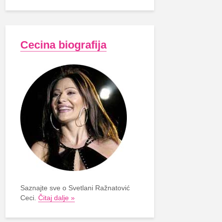
Cecina biografija
Saznajte sve o Svetlani Ražnatović
Ceci.
Čitaj dalje »