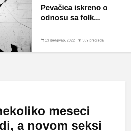
Pevačica iskreno o
odnosu sa folk...
13 фебруар, 2022
589 pregleda
nekoliko meseci
di, a novom seksi