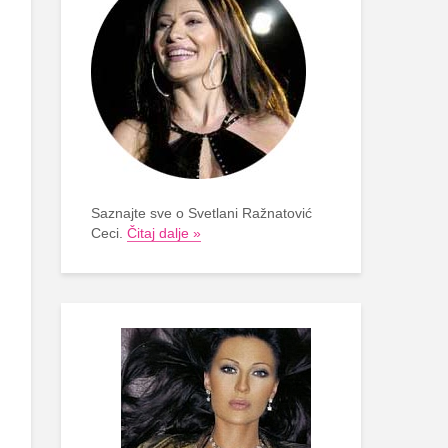
Saznajte sve o Svetlani Ražnatović
Ceci.
Čitaj dalje »