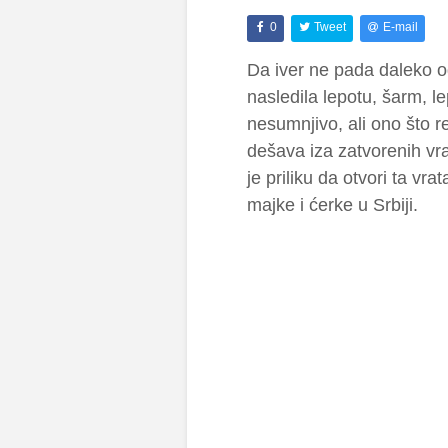
0
Tweet
E-mail
Da iver ne pada daleko o
nasledila lepotu, šarm, l
nesumnjivo, ali ono što r
dešava iza zatvorenih vr
je priliku da otvori ta vr
majke i ćerke u Srbiji.