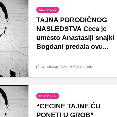
CECA PRESS
TAJNA PORODIČNOG
NASLEDSTVA Ceca je
umesto Anastasiji snajki
Bogdani predala ovu...
13 фебруар, 2022
590 pregleda
CECA PRESS
“CECINE TAJNE ĆU
PONETI U GROB”