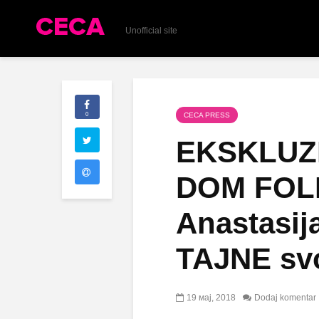
Unofficial site
0
CECA PRESS
EKSKLUZI
DOM FOLK
Anastasija
TAJNE sv
19 мај, 2018
Dodaj komentar