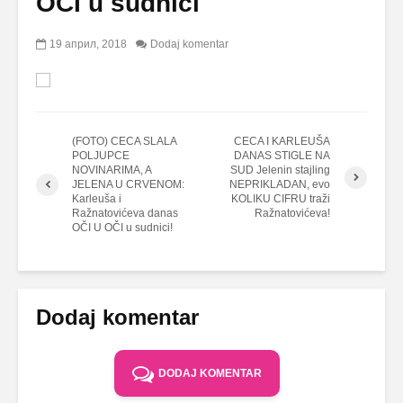
OČI u sudnici
19 април, 2018
Dodaj komentar
(FOTO) CECA SLALA
CECA I KARLEUŠA
POLJUPCE
DANAS STIGLE NA
NOVINARIMA, A
SUD Jelenin stajling
JELENA U CRVENOM:
NEPRIKLADAN, evo
Karleuša i
KOLIKU CIFRU traži
Ražnatovićeva danas
Ražnatovićeva!
OČI U OČI u sudnici!
Dodaj komentar
DODAJ KOMENTAR