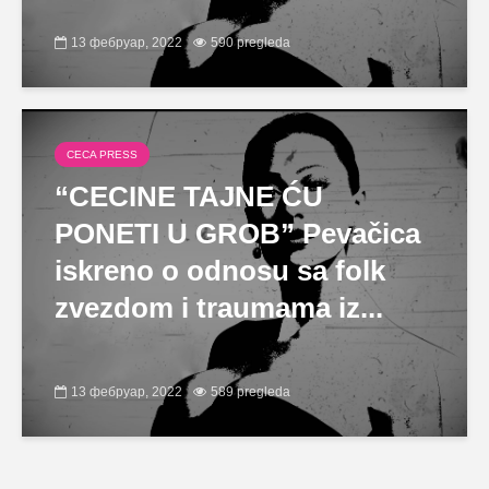
13 фебруар, 2022
590 pregleda
CECA PRESS
“CECINE TAJNE ĆU
PONETI U GROB” Pevačica
iskreno o odnosu sa folk
zvezdom i traumama iz...
13 фебруар, 2022
589 pregleda