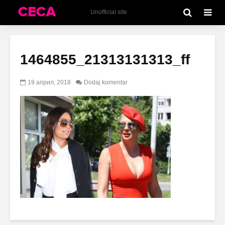
Unofficial site
1464855_21313131313_ff
19 април, 2018
Dodaj komentar