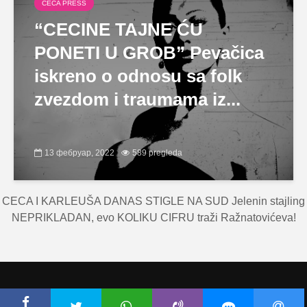
CECA PRESS
“CECINE TAJNE ĆU
PONETI U GROB” Pevačica
iskreno o odnosu sa folk
zvezdom i traumama iz...
13 фебруар, 2022
589 pregleda
CECA I KARLEUŠA DANAS STIGLE NA SUD Jelenin stajling
NEPRIKLADAN, evo KOLIKU CIFRU traži Ražnatovićeva!
Copyright © Ceca.rs 2010-2026 |
Politika privatnosti
|
Uslovi korišćenja