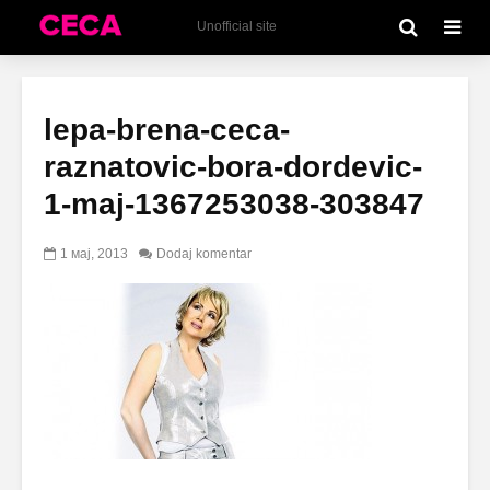
Unofficial site
lepa-brena-ceca-
raznatovic-bora-dordevic-
1-maj-1367253038-303847
1 мај, 2013
Dodaj komentar