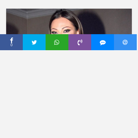
0
CECA PRESS
Gde će poznati za 1. maj
30 април, 2013
Dodaj komentar
Ceca Ražnatović: Praznik ću provesti u studiju