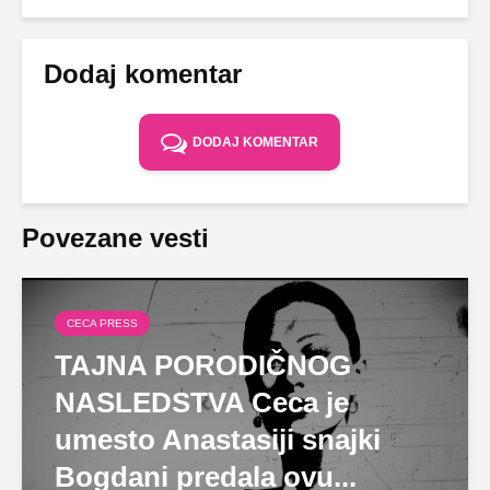
Dodaj komentar
DODAJ KOMENTAR
Povezane vesti
CECA PRESS
TAJNA PORODIČNOG
NASLEDSTVA Ceca je
umesto Anastasiji snajki
Bogdani predala ovu...