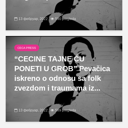
13 фебруар, 2022
590 pregleda
CECA PRESS
“CECINE TAJNE ĆU
PONETI U GROB” Pevačica
iskreno o odnosu sa folk
zvezdom i traumama iz...
13 фебруар, 2022
589 pregleda