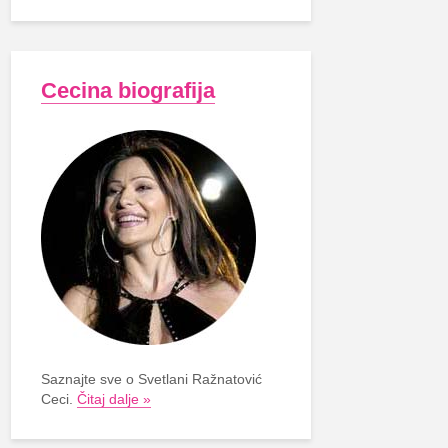
Cecina biografija
Saznajte sve o Svetlani Ražnatović
Ceci.
Čitaj dalje »