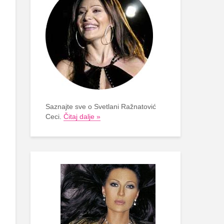
Saznajte sve o Svetlani Ražnatović
Ceci.
Čitaj dalje »