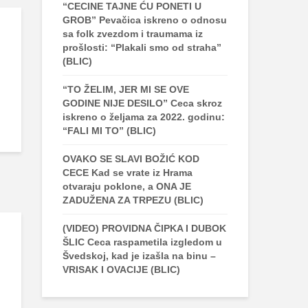
“CECINE TAJNE ĆU PONETI U
GROB” Pevačica iskreno o odnosu
sa folk zvezdom i traumama iz
prošlosti: “Plakali smo od straha”
(BLIC)
“TO ŽELIM, JER MI SE OVE
GODINE NIJE DESILO” Ceca skroz
iskreno o željama za 2022. godinu:
“FALI MI TO” (BLIC)
OVAKO SE SLAVI BOŽIĆ KOD
CECE Kad se vrate iz Hrama
otvaraju poklone, a ONA JE
ZADUŽENA ZA TRPEZU (BLIC)
(VIDEO) PROVIDNA ČIPKA I DUBOK
ŠLIC Ceca raspametila izgledom u
Švedskoj, kad je izašla na binu –
VRISAK I OVACIJE (BLIC)