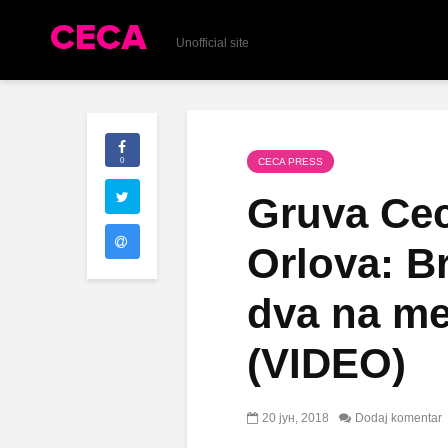
Unofficial site
0
CECA PRESS
Gruva Cec
Orlova: B
dva na me
(VIDEO)
20 јун, 2018
Dodaj komentar