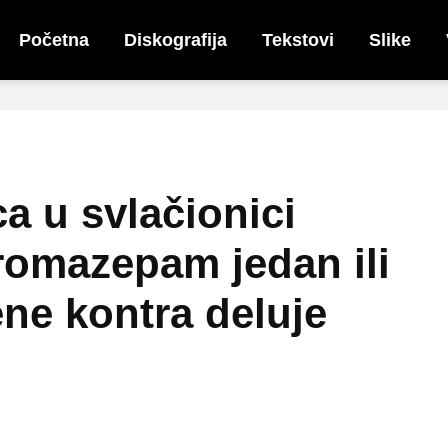
Početna
Diskografija
Tekstovi
Slike
a u svlačionici
romazepam jedan ili
ne kontra deluje