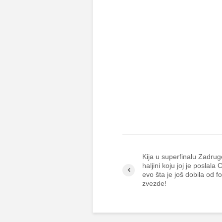
Kija u superfinalu Zadrug
haljini koju joj je poslala 
evo šta je još dobila od fo
zvezde!