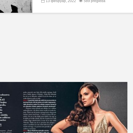
13 фебруар, 2022
589 pregleda