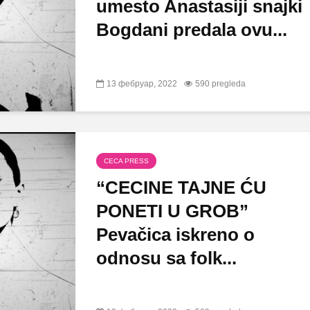
umesto Anastasiji snajki
Bogdani predala ovu...
13 фебруар, 2022
590 pregleda
CECA PRESS
“CECINE TAJNE ĆU
PONETI U GROB”
Pevačica iskreno o
odnosu sa folk...