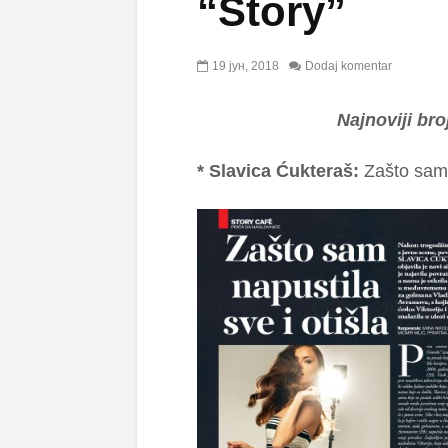
“Story”
19 јун, 2018
Dodaj komentar
Najnoviji br
* Slavica Ćukteraš:
Zašto sam 