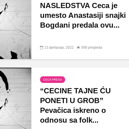
NASLEDSTVA Ceca je
umesto Anastasiji snajki
Bogdani predala ovu...
13 фебруар, 2022
590 pregleda
CECA PRESS
“CECINE TAJNE ĆU
PONETI U GROB”
Pevačica iskreno o
odnosu sa folk...