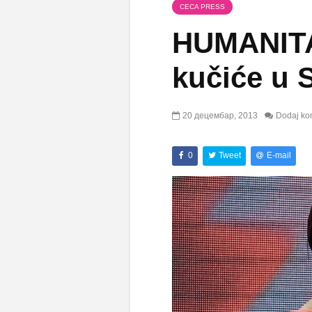
CECA PRESS
HUMANITA
kučiće u 
20 децембар, 2013
Dodaj ko
0
Tweet
E-mail