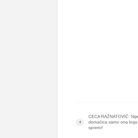
CECA RAŽNATOVIĆ: Nij
domaćica samo ona koja
spremi!