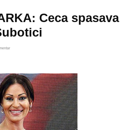
RKA: Ceca spasava
Subotici
mentar