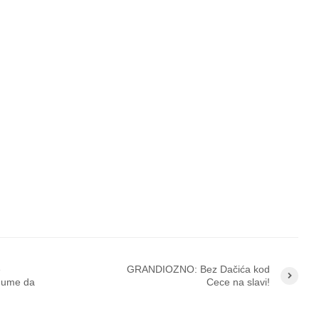
e
GRANDIOZNO: Bez Dačića kod
 ume da
Cece na slavi!