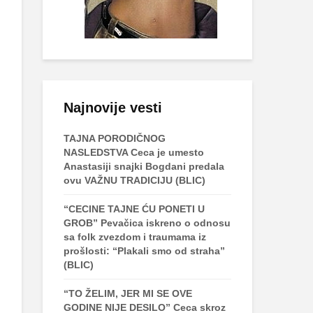
Najnovije vesti
TAJNA PORODIČNOG
NASLEDSTVA Ceca je umesto
Anastasiji snajki Bogdani predala
ovu VAŽNU TRADICIJU (BLIC)
“CECINE TAJNE ĆU PONETI U
GROB” Pevačica iskreno o odnosu
sa folk zvezdom i traumama iz
prošlosti: “Plakali smo od straha”
(BLIC)
“TO ŽELIM, JER MI SE OVE
GODINE NIJE DESILO” Ceca skroz