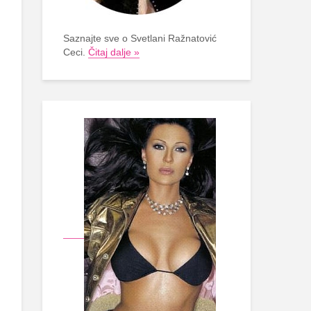
Saznajte sve o Svetlani Ražnatović
Ceci.
Čitaj dalje »