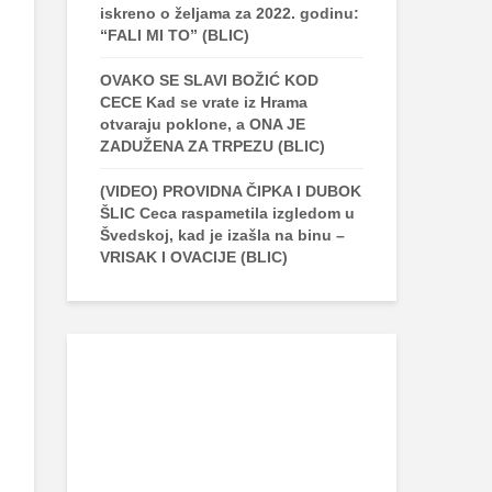
iskreno o željama za 2022. godinu:
“FALI MI TO” (BLIC)
OVAKO SE SLAVI BOŽIĆ KOD
CECE Kad se vrate iz Hrama
otvaraju poklone, a ONA JE
ZADUŽENA ZA TRPEZU (BLIC)
(VIDEO) PROVIDNA ČIPKA I DUBOK
ŠLIC Ceca raspametila izgledom u
Švedskoj, kad je izašla na binu –
VRISAK I OVACIJE (BLIC)