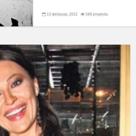
13 фебруар, 2022
589 pregleda