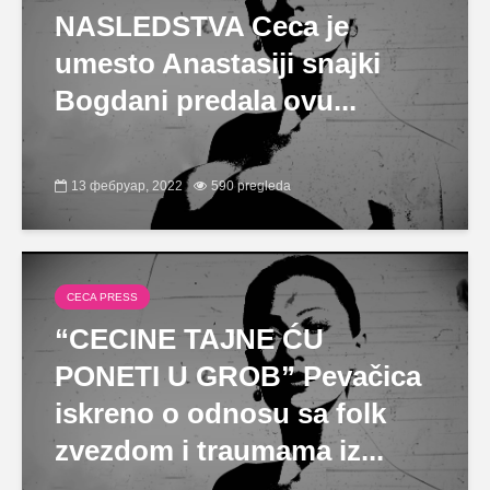
NASLEDSTVA Ceca je
umesto Anastasiji snajki
Bogdani predala ovu...
13 фебруар, 2022
590 pregleda
CECA PRESS
“CECINE TAJNE ĆU
PONETI U GROB” Pevačica
iskreno o odnosu sa folk
zvezdom i traumama iz...