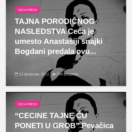
CECA PRESS
TAJNA PORODIČNOG
NASLEDSTVA Ceca je
umesto Anastasiji snajki
Bogdani predala ovu...
13 фебруар, 2022
590 pregleda
CECA PRESS
“CECINE TAJNE ĆU
PONETI U GROB” Pevačica