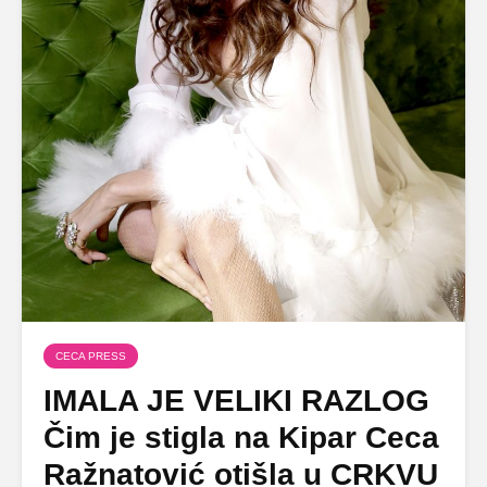
CECA PRESS
IMALA JE VELIKI RAZLOG
Čim je stigla na Kipar Ceca
Ražnatović otišla u CRKVU