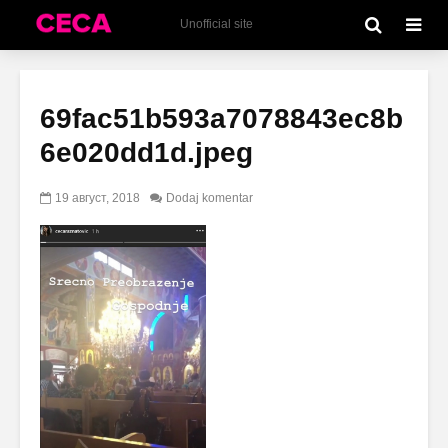
Unofficial site
69fac51b593a7078843ec8b
6e020dd1d.jpeg
19 август, 2018
Dodaj komentar