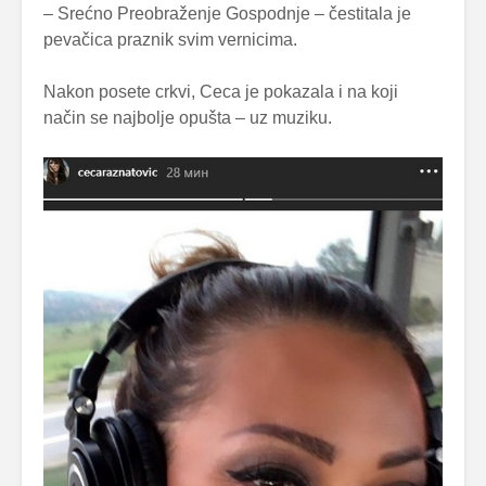
– Srećno Preobraženje Gospodnje – čestitala je
pevačica praznik svim vernicima.
Nakon posete crkvi, Ceca je pokazala i na koji
način se najbolje opušta – uz muziku.