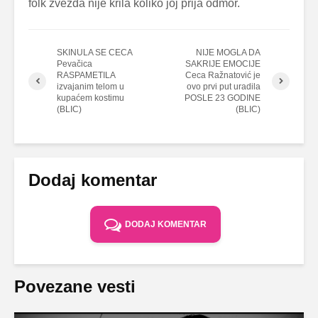
folk zvezda nije krila koliko joj prija odmor.
SKINULA SE CECA
NIJE MOGLA DA
Pevačica
SAKRIJE EMOCIJE
RASPAMETILA
Ceca Ražnatović je
izvajanim telom u
ovo prvi put uradila
kupaćem kostimu
POSLE 23 GODINE
(BLIC)
(BLIC)
Dodaj komentar
DODAJ KOMENTAR
Povezane vesti