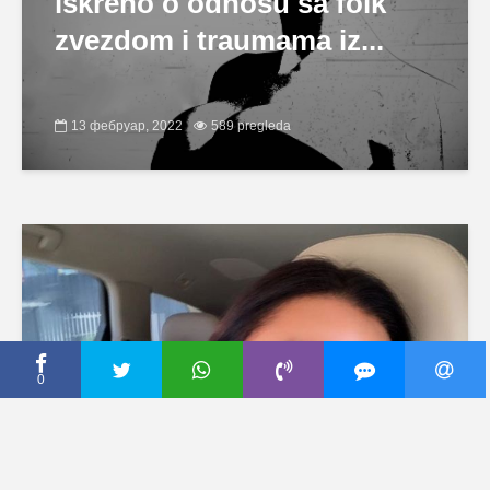
iskreno o odnosu sa folk
zvezdom i traumama iz...
13 фебруар, 2022
589 pregleda
0