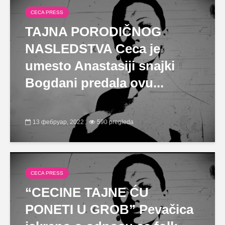
CECA PRESS
TAJNA PORODIČNOG
NASLEDSTVA Ceca je
umesto Anastasiji snajki
Bogdani predala ovu...
13 фебруар, 2022
590 pregleda
CECA PRESS
“CECINE TAJNE ĆU
PONETI U GROB” Pevačica