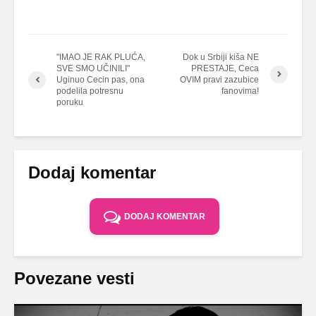
"IMAO JE RAK PLUĆA,
Dok u Srbiji kiša NE
SVE SMO UČINILI"
PRESTAJE, Ceca
Uginuo Cecin pas, ona
OVIM pravi zazubice
podelila potresnu
fanovima!
poruku
Dodaj komentar
DODAJ KOMENTAR
Povezane vesti