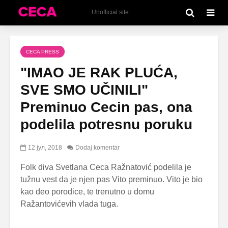
Unofficial site
CECA PRESS
"IMAO JE RAK PLUĆA,
SVE SMO UČINILI"
Preminuo Cecin pas, ona
podelila potresnu poruku
12 јул, 2018
Dodaj komentar
Folk diva Svetlana Ceca Ražnatović podelila je
tužnu vest da je njen pas Vito preminuo. Vito je bio
kao deo porodice, te trenutno u domu
Ražantovićevih vlada tuga.