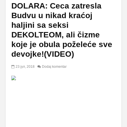
DOLARA: Ceca zatresla
Budvu u nikad kraćoj
haljini sa seksi
DEKOLTEOM, ali čizme
koje je obula poželeće sve
devojke!(VIDEO)
23 јул, 2018
Dodaj komentar