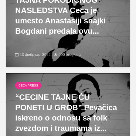
TAJNA PORODIČNOG
NASLEDSTVA Ceca je
umesto Anastasiji snajki
Bogdani predala ovu...
13 фебруар, 2022
590 pregleda
CECA PRESS
“CECINE TAJNE ĆU
PONETI U GROB” Pevačica
iskreno o odnosu sa folk
zvezdom i traumama iz...