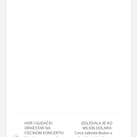
HOR I GUDAČKI
IZGLEDALA JE KO
ORKESTAR NA
MILION DOLARA:
CECINOM KONCERTU
Ceca zatresla Budvu u