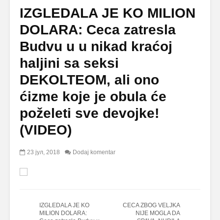
IZGLEDALA JE KO MILION
DOLARA: Ceca zatresla
Budvu u u nikad kraćoj
haljini sa seksi
DEKOLTEOM, ali ono
ćizme koje je obula će
poželeti sve devojke!
(VIDEO)
23 јул, 2018
Dodaj komentar
IZGLEDALA JE KO
CECA ZBOG VELJKA
MILION DOLARA:
NIJE MOGLA DA