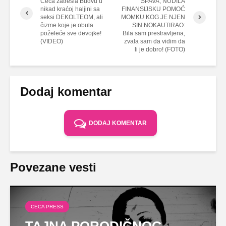
Ceca zatresla Budvu u
SPAVA, NUDILA
nikad kraćoj haljini sa
FINANSIJSKU POMOĆ
seksi DEKOLTEOM, ali
MOMKU KOG JE NJEN
čizme koje je obula
SIN NOKAUTIRAO:
poželeće sve devojke!
Bila sam prestravljena,
(VIDEO)
zvala sam da vidim da
li je dobro! (FOTO)
Dodaj komentar
DODAJ KOMENTAR
Povezane vesti
CECA PRESS