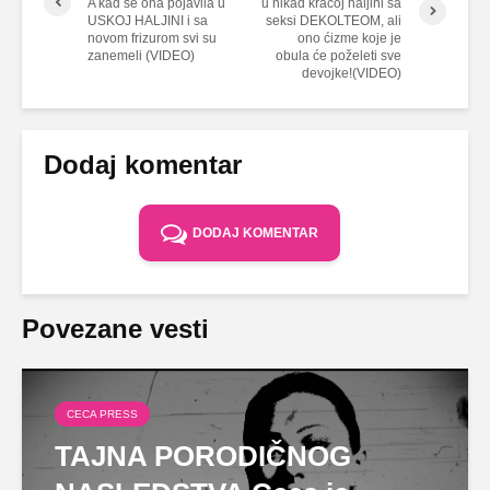
A kad se ona pojavila u
u nikad kraćoj haljini sa
USKOJ HALJINI i sa
seksi DEKOLTEOM, ali
novom frizurom svi su
ono ćizme koje je
zanemeli (VIDEO)
obula će poželeti sve
devojke!(VIDEO)
Dodaj komentar
DODAJ KOMENTAR
Povezane vesti
CECA PRESS
TAJNA PORODIČNOG