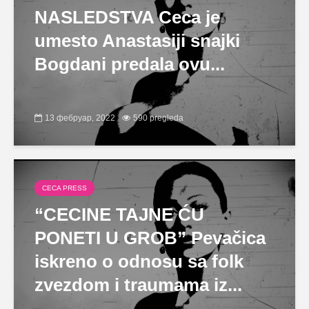
NASLEDSTVA Ceca je
umesto Anastasiji snajki
Bogdani predala ovu...
13 фебруар, 2022
590 pregleda
CECA PRESS
“CECINE TAJNE ĆU
PONETI U GROB” Pevačica
iskreno o odnosu sa folk
zvezdom i traumama iz...