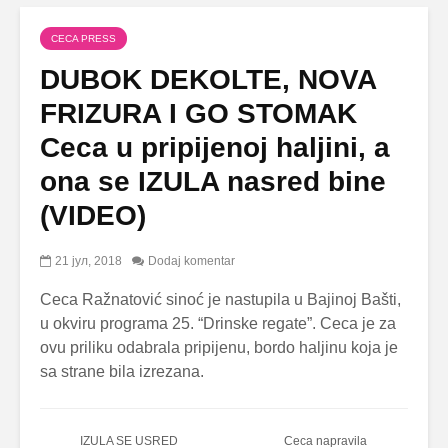
CECA PRESS
DUBOK DEKOLTE, NOVA
FRIZURA I GO STOMAK
Ceca u pripijenoj haljini, a
ona se IZULA nasred bine
(VIDEO)
21 јул, 2018
Dodaj komentar
Ceca Ražnatović sinoć je nastupila u Bajinoj Bašti,
u okviru programa 25. “Drinske regate”. Ceca je za
ovu priliku odabrala pripijenu, bordo haljinu koja je
sa strane bila izrezana.
IZULA SE USRED
Ceca napravila