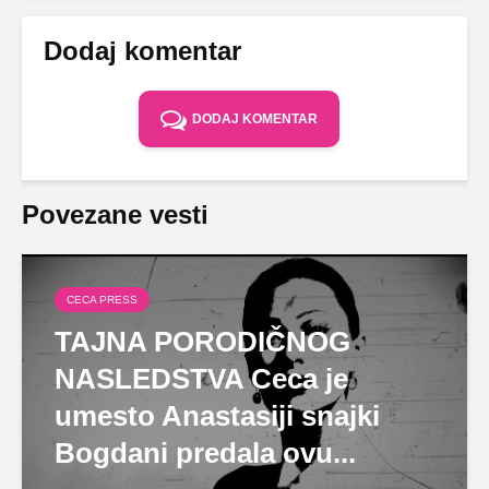
Dodaj komentar
DODAJ KOMENTAR
Povezane vesti
CECA PRESS
TAJNA PORODIČNOG
NASLEDSTVA Ceca je
umesto Anastasiji snajki
Bogdani predala ovu...