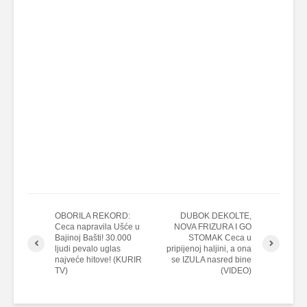
OBORILA REKORD:
DUBOK DEKOLTE,
Ceca napravila Ušće u
NOVA FRIZURA I GO
Bajinoj Bašti! 30.000
STOMAK Ceca u
ljudi pevalo uglas
pripijenoj haljini, a ona
najveće hitove! (KURIR
se IZULA nasred bine
TV)
(VIDEO)