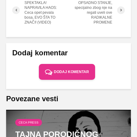
SPEKTAKLA!
OPSADNO STANJE,
NAPRAVILA HAOS:
specijalno zbog nje na
Ceca opet pevala
regati uveli ove
bosa, EVO ŠTA TO
RADIKALNE
ZNAČI! (VIDEO)
PROMENE
Dodaj komentar
DODAJ KOMENTAR
Povezane vesti
CECA PRESS
TAJNA PORODIČNOG