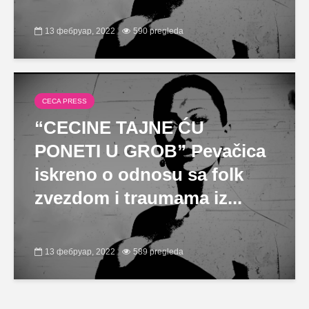
13 фебруар, 2022
590 pregleda
CECA PRESS
“CECINE TAJNE ĆU
PONETI U GROB” Pevačica
iskreno o odnosu sa folk
zvezdom i traumama iz...
13 фебруар, 2022
589 pregleda