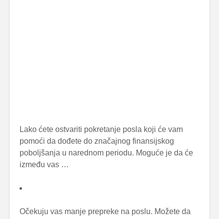
Lako ćete ostvariti pokretanje posla koji će vam
pomoći da dođete do značajnog finansijskog
poboljšanja u narednom periodu. Moguće je da će
između vas …
Očekuju vas manje prepreke na poslu. Možete da