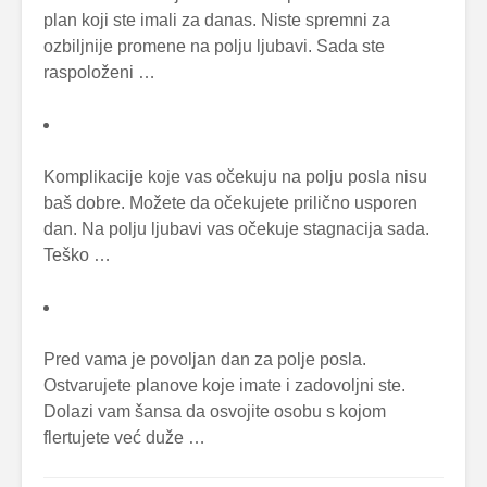
plan koji ste imali za danas. Niste spremni za
ozbiljnije promene na polju ljubavi. Sada ste
raspoloženi …
Komplikacije koje vas očekuju na polju posla nisu
baš dobre. Možete da očekujete prilično usporen
dan. Na polju ljubavi vas očekuje stagnacija sada.
Teško …
Pred vama je povoljan dan za polje posla.
Ostvarujete planove koje imate i zadovoljni ste.
Dolazi vam šansa da osvojite osobu s kojom
flertujete već duže …