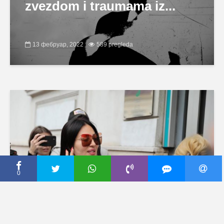
zvezdom i traumama iz...
13 фебруар, 2022
589 pregleda
0