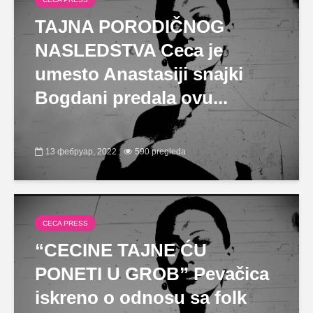
TAJNA PORODIČNOG
NASLEDSTVA Ceca je
umesto Anastasiji snajki
Bogdani predala ovu...
13 фебруар, 2022
590 pregleda
CECA PRESS
“CECINE TAJNE ĆU
PONETI U GROB” Pevačica
iskreno o odnosu sa folk