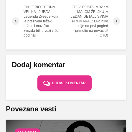
ON JE BIO CECINA
CECA POSTALA BAKA
VELIKA LJUBAV:
MALOM ŽELJKU, A
Legenda Zvezde koja
JEDAN DETALJ SVIMA
je preživela težak
PROMAKAO: Ovo niko
infarkt i muzička
nije na prvi pogled
zvezda bili u vezi više
primetio na pevačici!
godina!
(FOTO)
Dodaj komentar
DODAJ KOMENTAR
Povezane vesti
CECA PRESS