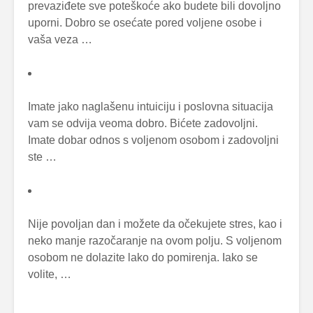
prevaziđete sve poteškoće ako budete bili dovoljno
uporni. Dobro se osećate pored voljene osobe i
vaša veza …
Imate jako naglašenu intuiciju i poslovna situacija
vam se odvija veoma dobro. Bićete zadovoljni.
Imate dobar odnos s voljenom osobom i zadovoljni
ste …
Nije povoljan dan i možete da očekujete stres, kao i
neko manje razočaranje na ovom polju. S voljenom
osobom ne dolazite lako do pomirenja. Iako se
volite, …