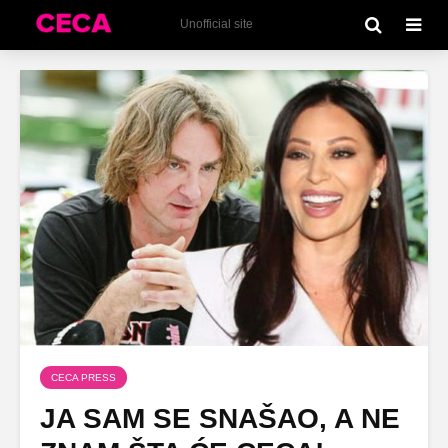
Unofficial site
CECA PRESS
JA SAM SE SNAŠAO, A NE