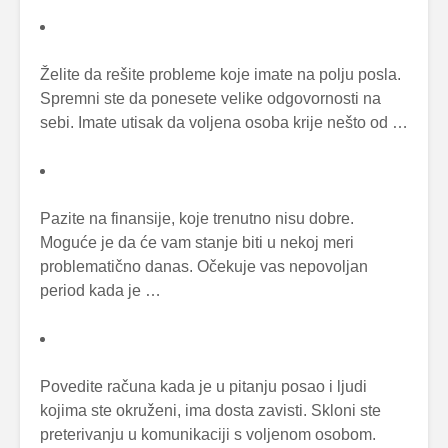
Želite da rešite probleme koje imate na polju posla.
Spremni ste da ponesete velike odgovornosti na
sebi. Imate utisak da voljena osoba krije nešto od …
Pazite na finansije, koje trenutno nisu dobre.
Moguće je da će vam stanje biti u nekoj meri
problematično danas. Očekuje vas nepovoljan
period kada je …
Povedite računa kada je u pitanju posao i ljudi
kojima ste okruženi, ima dosta zavisti. Skloni ste
preterivanju u komunikaciji s voljenom osobom.