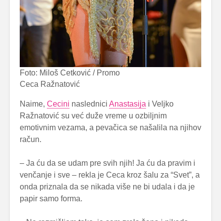
Foto: Miloš Cetković / Promo
Ceca Ražnatović
Naime,
Cecini
naslednici
Anastasija
i Veljko
Ražnatović su već duže vreme u ozbiljnim
emotivnim vezama, a pevačica se našalila na njihov
račun.
– Ja ću da se udam pre svih njih! Ja ću da pravim i
venčanje i sve – rekla je Ceca kroz šalu za “Svet”, a
onda priznala da se nikada više ne bi udala i da je
papir samo forma.