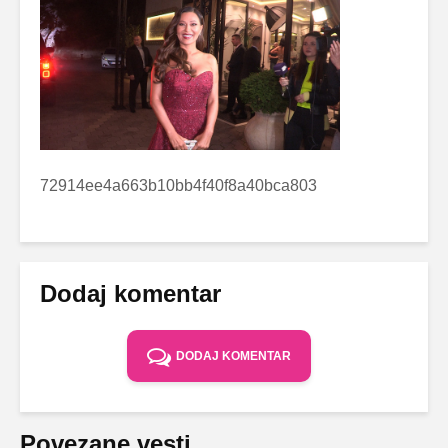
72914ee4a663b10bb4f40f8a40bca803
Dodaj komentar
DODAJ KOMENTAR
Povezane vesti