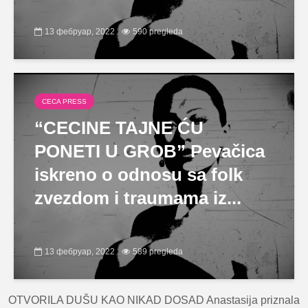
13 фебруар, 2022
590 pregleda
CECA PRESS
“CECINE TAJNE ĆU
PONETI U GROB” Pevačica
iskreno o odnosu sa folk
zvezdom i traumama iz...
13 фебруар, 2022
589 pregleda
OTVORILA DUŠU KAO NIKAD DOSAD Anastasija priznala