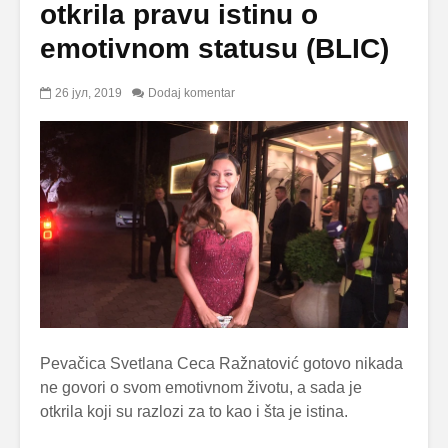
otkrila pravu istinu o
emotivnom statusu (BLIC)
26 јул, 2019
Dodaj komentar
Pevačica Svetlana Ceca Ražnatović gotovo nikada
ne govori o svom emotivnom životu, a sada je
otkrila koji su razlozi za to kao i šta je istina.