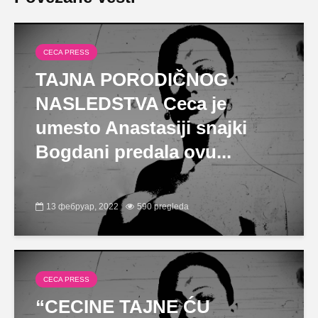
CECA PRESS
TAJNA PORODIČNOG
NASLEDSTVA Ceca je
umesto Anastasiji snajki
Bogdani predala ovu...
13 фебруар, 2022
590 pregleda
CECA PRESS
“CECINE TAJNE ĆU