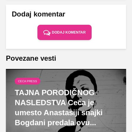
Dodaj komentar
DODAJ KOMENTAR
Povezane vesti
CECA PRESS
TAJNA PORODIČNOG
NASLEDSTVA Ceca je
umesto Anastasiji snajki
Bogdani predala ovu...