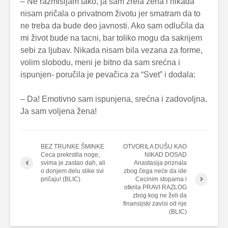
– Ne razmišljam tako, ja sam zrela žena i nikada
nisam pričala o privatnom životu jer smatram da to
ne treba da bude deo javnosti. Ako sam odlučila da
mi život bude na tacni, bar toliko mogu da sakrijem
sebi za ljubav. Nikada nisam bila vezana za forme,
volim slobodu, meni je bitno da sam srećna i
ispunjen- poručila je pevačica za “Svet” i dodala:
– Da! Emotivno sam ispunjena, srećna i zadovoljna.
Ja sam voljena žena!
BEZ TRUNKE ŠMINKE
OTVORILA DUŠU KAO
Ceca prekrstila noge,
NIKAD DOSAD
svima je zastao dah, ali
Anastasija priznala
o donjem delu slike svi
zbog čega neće da ide
pričaju! (BLIC)
Cecinim stopama i
otkrila PRAVI RAZLOG
zbog kog ne želi da
finansijski zavisi od nje
(BLIC)