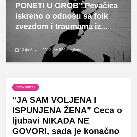
PONETI U GROB” Pevačica
iskreno o odnosu sa folk
zvezdom i traumama iz...
13 фебруар, 2022
589 pregleda
CECA PRESS
“JA SAM VOLJENA I
ISPUNJENA ŽENA” Ceca o
ljubavi NIKADA NE
GOVORI, sada je konačno