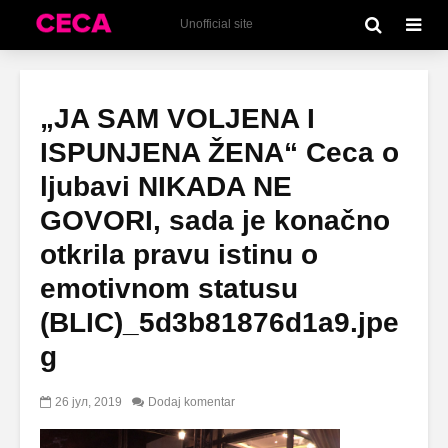
Unofficial site
„JA SAM VOLJENA I
ISPUNJENA ŽENA“ Ceca o
ljubavi NIKADA NE
GOVORI, sada je konačno
otkrila pravu istinu o
emotivnom statusu
(BLIC)_5d3b81876d1a9.jpe
g
26 јул, 2019
Dodaj komentar