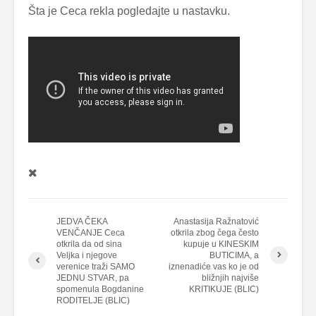
Šta je Ceca rekla pogledajte u nastavku.
JEDVA ČEKA
Anastasija Ražnatović
VENČANJE Ceca
otkrila zbog čega često
otkrila da od sina
kupuje u KINESKIM
Veljka i njegove
BUTICIMA, a
verenice traži SAMO
iznenadiće vas ko je od
JEDNU STVAR, pa
bližnjih najviše
spomenula Bogdanine
KRITIKUJE (BLIC)
RODITELJE (BLIC)