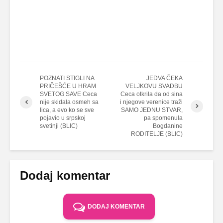
POZNATI STIGLI NA
JEDVA ČEKA
PRIČEŠĆE U HRAM
VELJKOVU SVADBU
SVETOG SAVE Ceca
Ceca otkrila da od sina
nije skidala osmeh sa
i njegove verenice traži
lica, a evo ko se sve
SAMO JEDNU STVAR,
pojavio u srpskoj
pa spomenula
svetinji (BLIC)
Bogdanine
RODITELJE (BLIC)
Dodaj komentar
DODAJ KOMENTAR