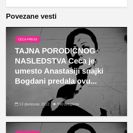
Povezane vesti
CECA PRESS
TAJNA PORODIČNOG
NASLEDSTVA Ceca je
umesto Anastasiji snajki
Bogdani predala ovu...
13 фебруар, 2022
590 pregleda