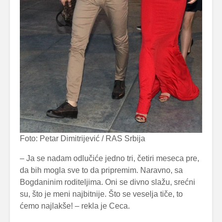
Foto: Petar Dimitrijević / RAS Srbija
– Ja se nadam odlučiće jedno tri, četiri meseca pre,
da bih mogla sve to da pripremim. Naravno, sa
Bogdaninim roditeljima. Oni se divno slažu, srećni
su, što je meni najbitnije. Što se veselja tiče, to
ćemo najlakše! – rekla je Ceca.