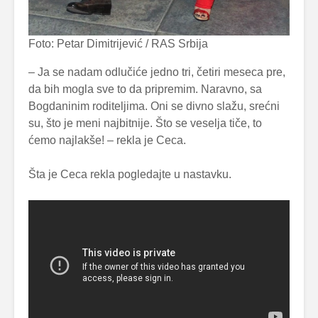
Foto: Petar Dimitrijević / RAS Srbija
– Ja se nadam odlučiće jedno tri, četiri meseca pre,
da bih mogla sve to da pripremim. Naravno, sa
Bogdaninim roditeljima. Oni se divno slažu, srećni
su, što je meni najbitnije. Što se veselja tiče, to
ćemo najlakše! – rekla je Ceca.
Šta je Ceca rekla pogledajte u nastavku.