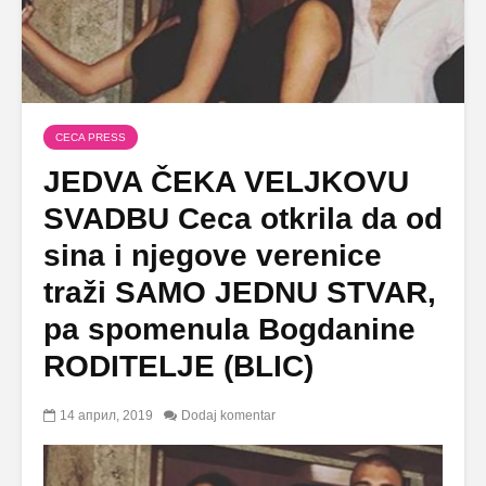
CECA PRESS
JEDVA ČEKA VELJKOVU
SVADBU Ceca otkrila da od
sina i njegove verenice
traži SAMO JEDNU STVAR,
pa spomenula Bogdanine
RODITELJE (BLIC)
14 април, 2019
Dodaj komentar