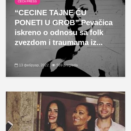
CECA PRESS
“CECINE TAJNE ĆU
PONETI U GROB” Pevačica
iskreno o odnosu sa folk
zvezdom i traumama iz...
13 фебруар, 2022
589 pregleda