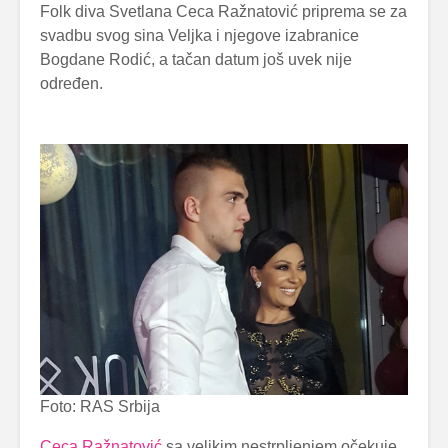
Folk diva Svetlana Ceca Ražnatović priprema se za
svadbu svog sina Veljka i njegove izabranice
Bogdane Rodić, a tačan datum još uvek nije
određen.
Foto: RAS Srbija
Ceca Ražnatović
sa velikim nestrpljenjem očekuje