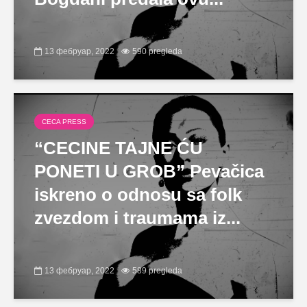
13 фебруар, 2022
590 pregleda
CECA PRESS
“CECINE TAJNE ĆU
PONETI U GROB” Pevačica
iskreno o odnosu sa folk
zvezdom i traumama iz...
13 фебруар, 2022
589 pregleda