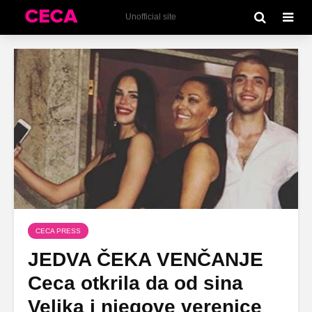
Unofficial site
CECA PRESS
JEDVA ČEKA VENČANJE
Ceca otkrila da od sina
Veljka i njegove verenice