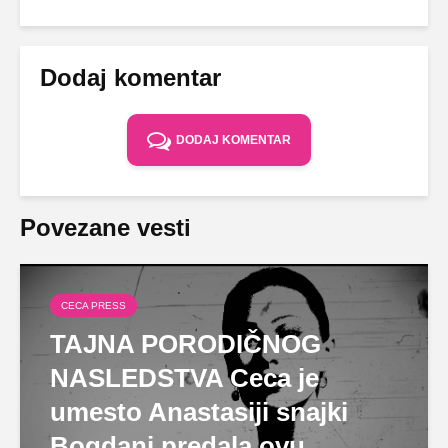
Dodaj komentar
DODAJ KOMENTAR
Povezane vesti
CECA PRESS
TAJNA PORODIČNOG
NASLEDSTVA Ceca je
umesto Anastasiji snajki
Bogdani predala ovu...