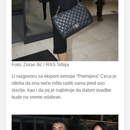
Foto: Zoran Ilić / RAS Srbija
U razgovoru sa ekipom emisije “Premijera” Ceca je
otkrila da ona neće ništa raditi sama pred ovo
slavlje, kao i da joj je najbitnije da datum svadbe
bude na vreme odabran.