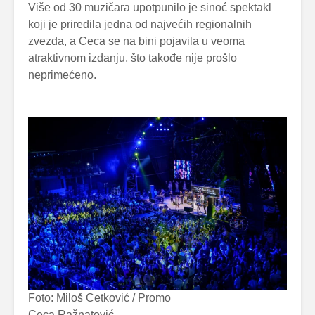
Više od 30 muzičara upotpunilo je sinoć spektakl
koji je priredila jedna od najvećih regionalnih
zvezda, a Ceca se na bini pojavila u veoma
atraktivnom izdanju, što takođe nije prošlo
neprimećeno.
Foto: Miloš Cetković / Promo
Ceca Ražnatović