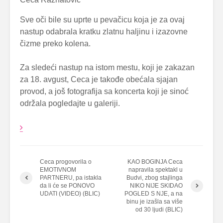
Sve oči bile su uprte u pevačicu koja je za ovaj
nastup odabrala kratku zlatnu haljinu i izazovne
čizme preko kolena.
Za sledeći nastup na istom mestu, koji je zakazan
za 18. avgust, Ceca je takođe obećala sjajan
provod, a još fotografija sa koncerta koji je sinoć
održala pogledajte u galeriji.
Ceca progovorila o
KAO BOGINJA Ceca
EMOTIVNOM
napravila spektakl u
PARTNERU, pa istakla
Budvi, zbog stajlinga
da li će se PONOVO
NIKO NIJE SKIDAO
UDATI (VIDEO) (BLIC)
POGLED S NJE, a na
binu je izašla sa više
od 30 ljudi (BLIC)