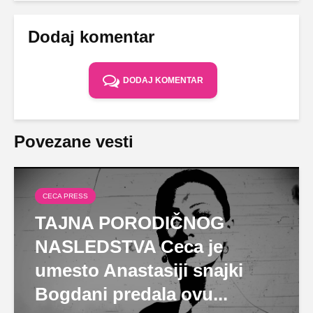
Dodaj komentar
DODAJ KOMENTAR
Povezane vesti
CECA PRESS
TAJNA PORODIČNOG
NASLEDSTVA Ceca je
umesto Anastasiji snajki
Bogdani predala ovu...