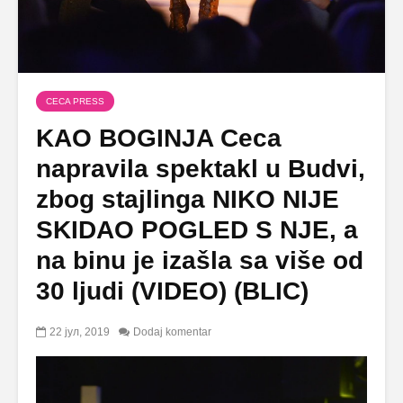
CECA PRESS
KAO BOGINJA Ceca
napravila spektakl u Budvi,
zbog stajlinga NIKO NIJE
SKIDAO POGLED S NJE, a
na binu je izašla sa više od
30 ljudi (VIDEO) (BLIC)
22 јул, 2019
Dodaj komentar