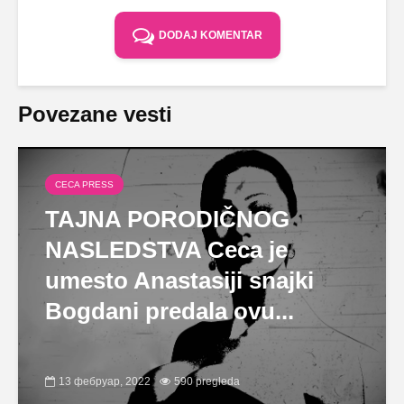
DODAJ KOMENTAR
Povezane vesti
CECA PRESS
TAJNA PORODIČNOG
NASLEDSTVA Ceca je
umesto Anastasiji snajki
Bogdani predala ovu...
13 фебруар, 2022
590 pregleda