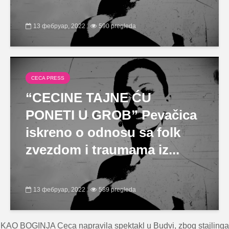
13 фебруар, 2022
590 pregleda
CECA PRESS
“CECINE TAJNE ĆU
PONETI U GROB” Pevačica
iskreno o odnosu sa folk
zvezdom i traumama iz...
13 фебруар, 2022
589 pregleda
KAO BOGINJA Ceca napravila spektakl u Budvi, zbog stajlinga