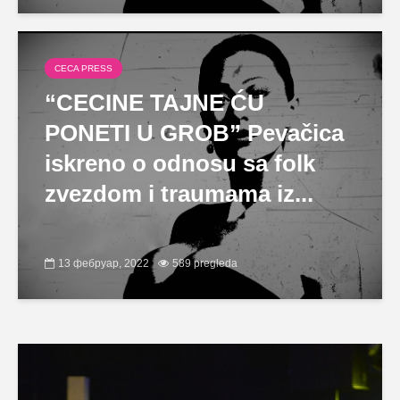
CECA PRESS
“CECINE TAJNE ĆU
PONETI U GROB” Pevačica
iskreno o odnosu sa folk
zvezdom i traumama iz...
13 фебруар, 2022
589 pregleda