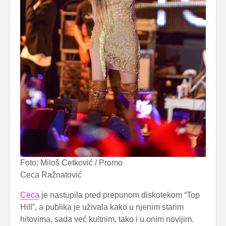
Foto: Miloš Cetković / Promo
Ceca Ražnatović
Ceca
je nastupila pred prepunom diskotekom “Top
Hill”, a publika je uživala kako u njenim starim
hitovima, sada već kultnim, tako i u onim novijim.