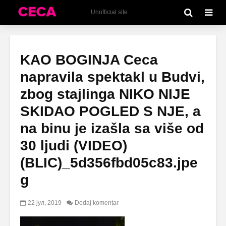
Unofficial site
KAO BOGINJA Ceca
napravila spektakl u Budvi,
zbog stajlinga NIKO NIJE
SKIDAO POGLED S NJE, a
na binu je izašla sa više od
30 ljudi (VIDEO)
(BLIC)_5d356fbd05c83.jpe
g
22 јул, 2019
Dodaj komentar