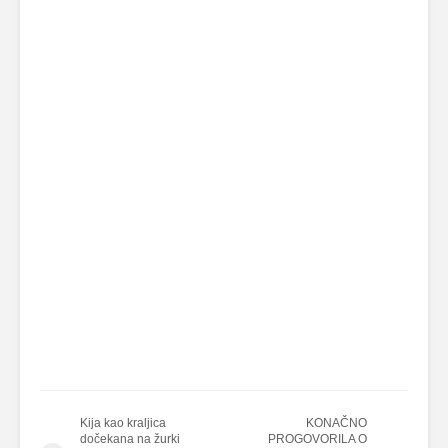
Kija kao kraljica
KONAČNO
dočekana na žurki
PROGOVORILA O