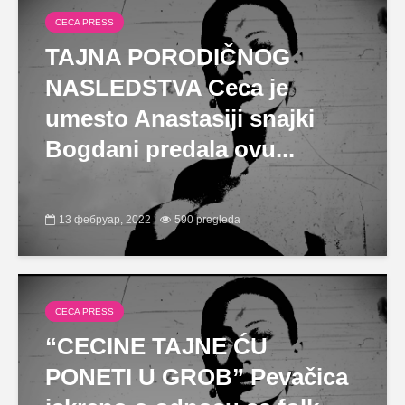
CECA PRESS
TAJNA PORODIČNOG
NASLEDSTVA Ceca je
umesto Anastasiji snajki
Bogdani predala ovu...
13 фебруар, 2022
590 pregleda
CECA PRESS
“CECINE TAJNE ĆU
PONETI U GROB” Pevačica