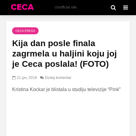
Unofficial site
CECA PRESS
Kija dan posle finala
zagrmela u haljini koju joj
je Ceca poslala! (FOTO)
21 јун, 2018
Dodaj komentar
Kristina Kockar je blistala u studiju televizije “Pink”