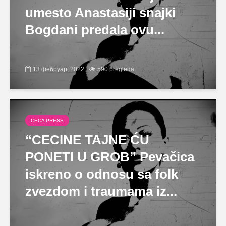
umesto Anastasiji snajki
Bogdani predala ovu...
13 фебруар, 2022
590 pregleda
CECA PRESS
“CECINE TAJNE ĆU
PONETI U GROB” Pevačica
iskreno o odnosu sa folk
zvezdom i traumama iz...