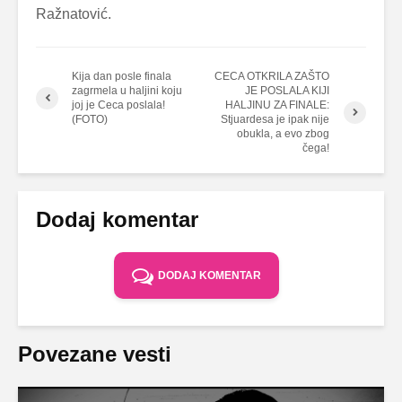
Ražnatović.
Kija dan posle finala
CECA OTKRILA ZAŠTO
zagrmela u haljini koju
JE POSLALA KIJI
joj je Ceca poslala!
HALJINU ZA FINALE:
(FOTO)
Stjuardesa je ipak nije
obukla, a evo zbog
čega!
Dodaj komentar
DODAJ KOMENTAR
Povezane vesti