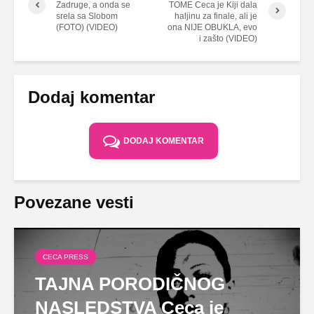
Zadruge, a onda se
TOME Ceca je Kiji dala
srela sa Slobom
haljinu za finale, ali je
(FOTO) (VIDEO)
ona NIJE OBUKLA, evo
i zašto (VIDEO)
Dodaj komentar
DODAJ KOMENTAR
Povezane vesti
CECA PRESS
TAJNA PORODIČNOG
NASLEDSTVA Ceca je