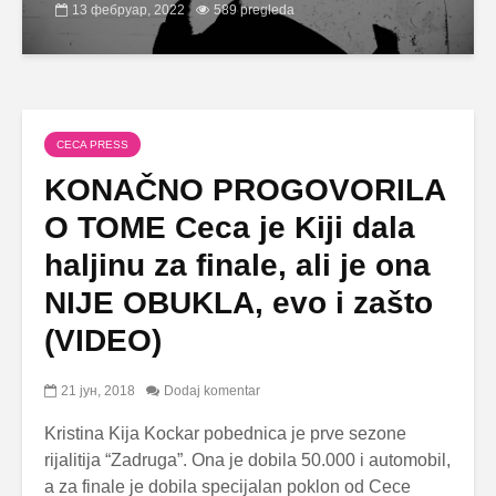
13 фебруар, 2022
589 pregleda
CECA PRESS
KONAČNO PROGOVORILA
O TOME Ceca je Kiji dala
haljinu za finale, ali je ona
NIJE OBUKLA, evo i zašto
(VIDEO)
21 јун, 2018
Dodaj komentar
Kristina Kija Kockar pobednica je prve sezone
rijalitija “Zadruga”. Ona je dobila 50.000 i automobil,
a za finale je dobila specijalan poklon od Cece