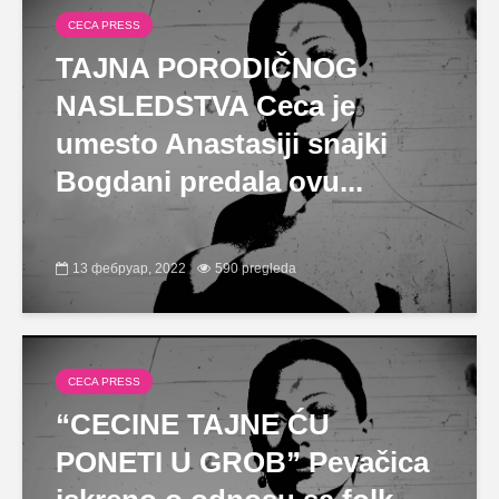
CECA PRESS
TAJNA PORODIČNOG
NASLEDSTVA Ceca je
umesto Anastasiji snajki
Bogdani predala ovu...
13 фебруар, 2022
590 pregleda
CECA PRESS
“CECINE TAJNE ĆU
PONETI U GROB” Pevačica