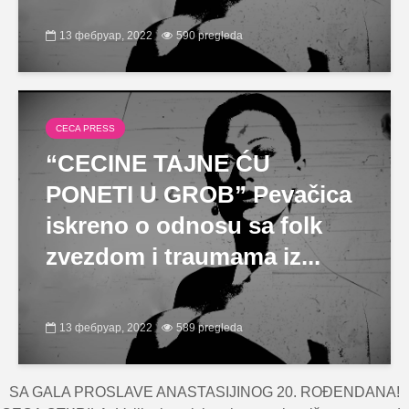
13 фебруар, 2022
590 pregleda
CECA PRESS
“CECINE TAJNE ĆU
PONETI U GROB” Pevačica
iskreno o odnosu sa folk
zvezdom i traumama iz...
13 фебруар, 2022
589 pregleda
SA GALA PROSLAVE ANASTASIJINOG 20. ROĐENDANA!