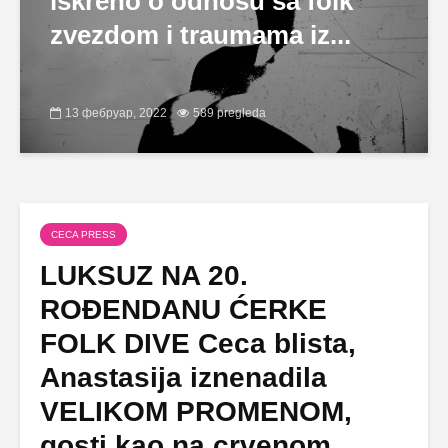
iskreno o odnosu sa folk
zvezdom i traumama iz...
13 фебруар, 2022
589 pregleda
CECA PRESS
LUKSUZ NA 20.
ROĐENDANU ĆERKE
FOLK DIVE Ceca blista,
Anastasija iznenadila
VELIKOM PROMENOM,
gosti kao na crvenom