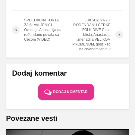
SPECIJALNA TORTA
LUKSUZ NA 20.
ZA SLAVLJENICU
ROĐENDANU ĆERKE
Ovako je Anastasija na
FOLK DIVE Ceca
rođendanu pevala sa
blista, Anastasija
Cecom (VIDEO)
iznenadila VELIKOM
PROMENOM, gosti kao
na crvenom tepihu!
Dodaj komentar
DODAJ KOMENTAR
Povezane vesti