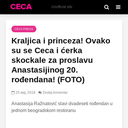
Unofficial site
CECA PRESS
Kraljica i princeza! Ovako
su se Ceca i ćerka
skockale za proslavu
Anastasijinog 20.
rođendana! (FOTO)
25 мај, 2018
Dodaj komentar
Anastasija Ražnatović slavi dvadeseti rođendan u
jednom beogradskom restoranu