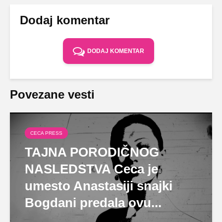
Dodaj komentar
DODAJ KOMENTAR
Povezane vesti
CECA PRESS
TAJNA PORODIČNOG
NASLEDSTVA Ceca je
umesto Anastasiji snajki
Bogdani predala ovu...