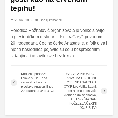
tepihu!
25 мај, 2018
Dodaj komentar
Porodica Ražnatović organizovala je veliko slavlje
u prestoničkom restoranu “KontraGrey”, povodom
20. rođendana Cecine ćerke Anastasije, a folk diva i
njena naslednica pojavile su se u besprekornim
izdanjima i ostavile sve bez teksta.
Kraljica i princeza!
SA GALA PROSLAVE
Ovako su se Ceca i
ANASTASIJINOG 20.
ćerka skockale za
ROĐENDANA! CECA
proslavu Anastasijinog
OTKRILA: Veljko kasni,
20. rođendana! (FOTO)
jer njemu treba više
vremena da se skocka,
ALI EVO ŠTA SAM
POŽELELA ĆERKI!
(KURIR TV)