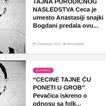
TAJNA PORODIČNOG
NASLEDSTVA Ceca je
umesto Anastasiji snajki
Bogdani predala ovu...
13 фебруар, 2022
590 pregleda
CECA PRESS
“CECINE TAJNE ĆU
PONETI U GROB”
Pevačica iskreno o
odnosu sa folk...