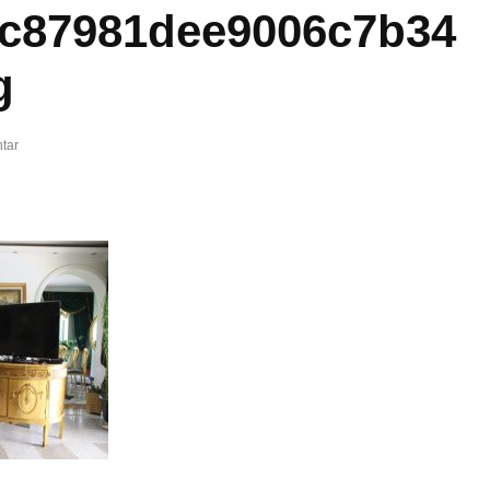
4c87981dee9006c7b34
g
tar