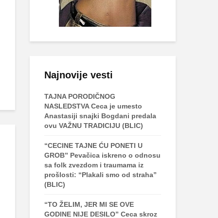
Najnovije vesti
TAJNA PORODIČNOG
NASLEDSTVA Ceca je umesto
Anastasiji snajki Bogdani predala
ovu VAŽNU TRADICIJU (BLIC)
“CECINE TAJNE ĆU PONETI U
GROB” Pevačica iskreno o odnosu
sa folk zvezdom i traumama iz
prošlosti: “Plakali smo od straha”
(BLIC)
“TO ŽELIM, JER MI SE OVE
GODINE NIJE DESILO” Ceca skroz