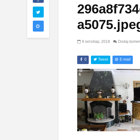
0
296a8f73
a5075.jpe
9 октобар, 2018
Dodaj komen
0
Tweet
E-mail