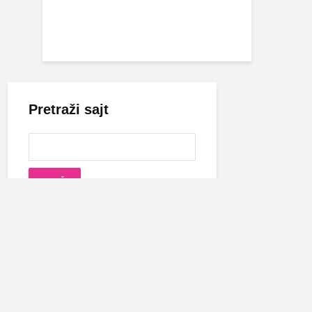
Pretraži sajt
Cecina biografija