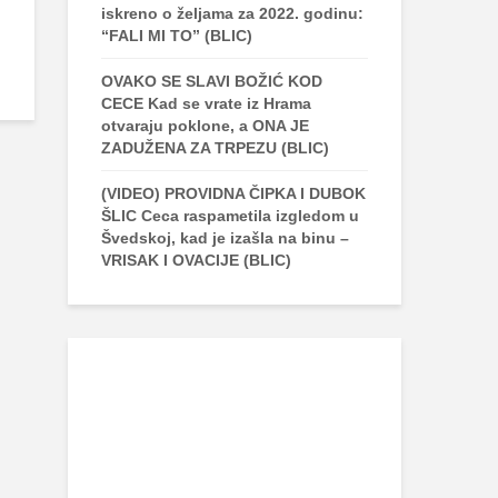
iskreno o željama za 2022. godinu:
“FALI MI TO” (BLIC)
OVAKO SE SLAVI BOŽIĆ KOD
CECE Kad se vrate iz Hrama
otvaraju poklone, a ONA JE
ZADUŽENA ZA TRPEZU (BLIC)
(VIDEO) PROVIDNA ČIPKA I DUBOK
ŠLIC Ceca raspametila izgledom u
Švedskoj, kad je izašla na binu –
VRISAK I OVACIJE (BLIC)