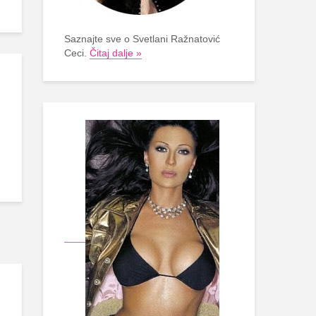
Saznajte sve o Svetlani Ražnatović
Ceci.
Čitaj dalje »