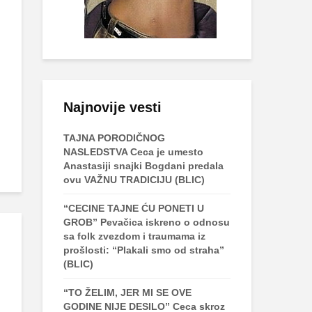
Najnovije vesti
TAJNA PORODIČNOG
NASLEDSTVA Ceca je umesto
Anastasiji snajki Bogdani predala
ovu VAŽNU TRADICIJU (BLIC)
“CECINE TAJNE ĆU PONETI U
GROB” Pevačica iskreno o odnosu
sa folk zvezdom i traumama iz
prošlosti: “Plakali smo od straha”
(BLIC)
“TO ŽELIM, JER MI SE OVE
GODINE NIJE DESILO” Ceca skroz