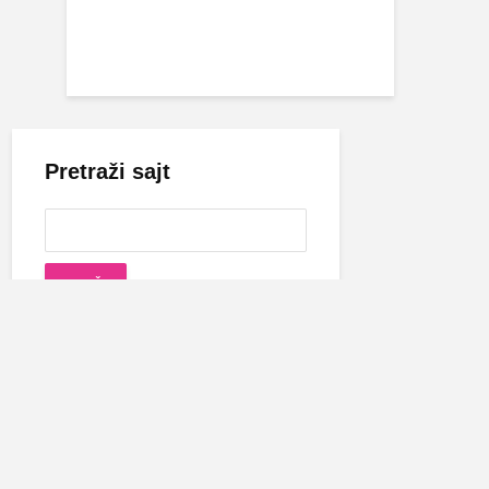
Pretraži sajt
Cecina biografija