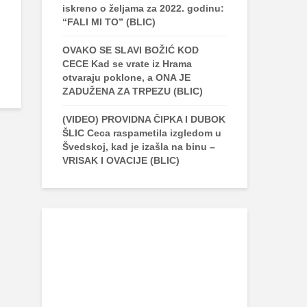
iskreno o željama za 2022. godinu:
“FALI MI TO” (BLIC)
OVAKO SE SLAVI BOŽIĆ KOD
CECE Kad se vrate iz Hrama
otvaraju poklone, a ONA JE
ZADUŽENA ZA TRPEZU (BLIC)
(VIDEO) PROVIDNA ČIPKA I DUBOK
ŠLIC Ceca raspametila izgledom u
Švedskoj, kad je izašla na binu –
VRISAK I OVACIJE (BLIC)