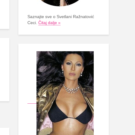
Saznajte sve o Svetlani Ražnatović
Ceci.
Čitaj dalje »