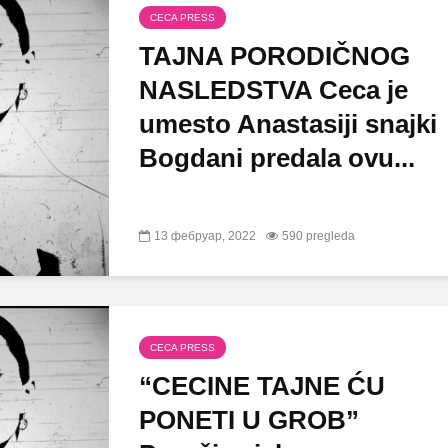
CECA PRESS
TAJNA PORODIČNOG
NASLEDSTVA Ceca je
umesto Anastasiji snajki
Bogdani predala ovu...
13 фебруар, 2022
590 pregleda
CECA PRESS
“CECINE TAJNE ĆU
PONETI U GROB”