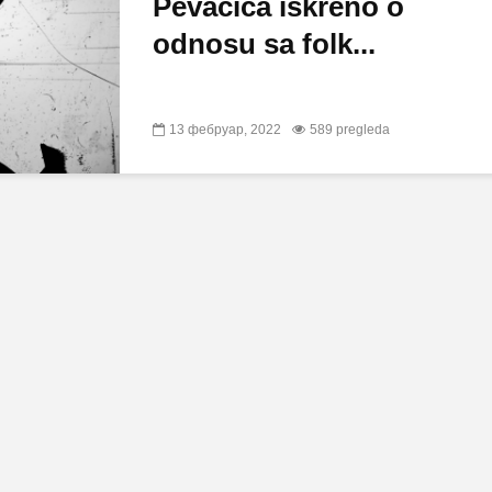
Pevačica iskreno o
odnosu sa folk...
13 фебруар, 2022
589 pregleda