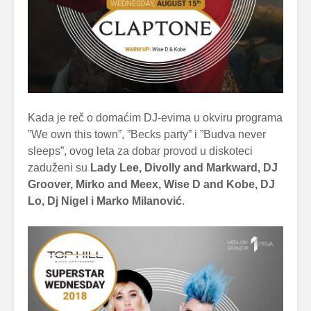
Kada je reč o domaćim DJ-evima u okviru programa
”We own this town”, ”Becks party” i ”Budva never
sleeps”, ovog leta za dobar provod u diskoteci
zaduženi su
Lady Lee, Divolly and Markward, DJ
Groover, Mirko and Meex, Wise D and Kobe, DJ
Lo, Dj Nigel i Marko Milanović
.