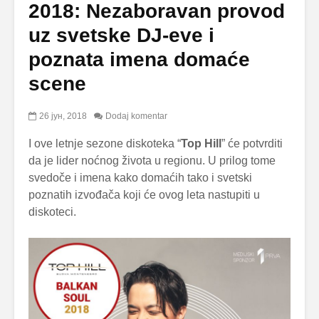
2018: Nezaboravan provod
uz svetske DJ-eve i
poznata imena domaće
scene
26 јун, 2018
Dodaj komentar
I ove letnje sezone diskoteka “
Top Hill
” će potvrditi
da je lider noćnog života u regionu. U prilog tome
svedoče i imena kako domaćih tako i svetski
poznatih izvođača koji će ovog leta nastupiti u
diskoteci.