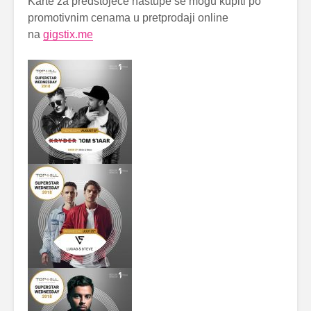
Karte za predstojeće nastupe se mogu kupiti po
promotivnim cenama u pretprodaji online
na
gigstix.me