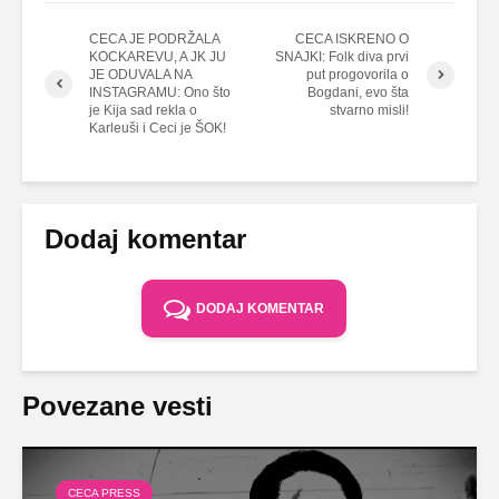
CECA JE PODRŽALA
CECA ISKRENO O
KOCKAREVU, A JK JU
SNAJKI: Folk diva prvi
JE ODUVALA NA
put progovorila o
INSTAGRAMU: Ono što
Bogdani, evo šta
je Kija sad rekla o
stvarno misli!
Karleuši i Ceci je ŠOK!
Dodaj komentar
DODAJ KOMENTAR
Povezane vesti
CECA PRESS