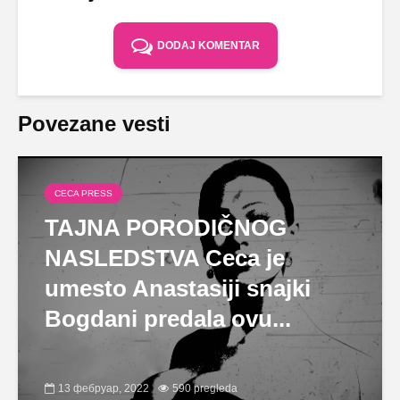
DODAJ KOMENTAR
Povezane vesti
CECA PRESS
TAJNA PORODIČNOG
NASLEDSTVA Ceca je
umesto Anastasiji snajki
Bogdani predala ovu...
13 фебруар, 2022
590 pregleda