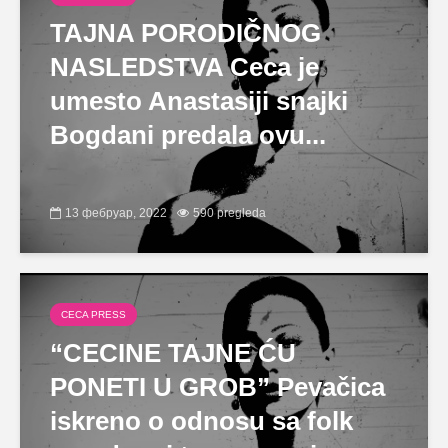
TAJNA PORODIČNOG
NASLEDSTVA Ceca je
umesto Anastasiji snajki
Bogdani predala ovu...
13 фебруар, 2022
590 pregleda
CECA PRESS
“CECINE TAJNE ĆU
PONETI U GROB” Pevačica
iskreno o odnosu sa folk