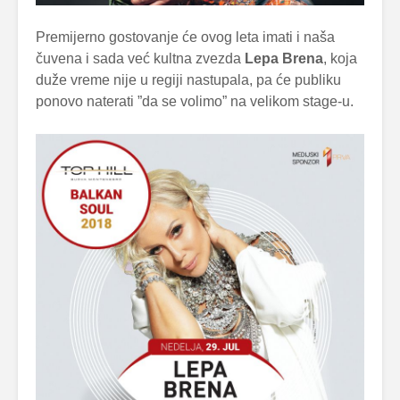
Premijerno gostovanje će ovog leta imati i naša
čuvena i sada već kultna zvezda
Lepa Brena
, koja
duže vreme nije u regiji nastupala, pa će publiku
ponovo naterati ”da se volimo” na velikom stage-u.