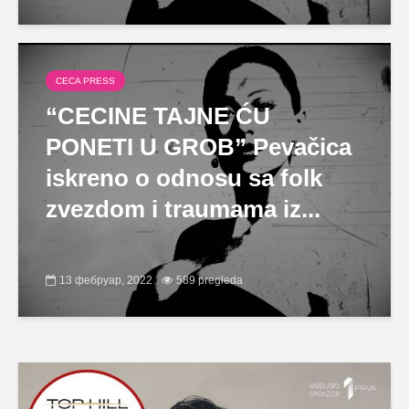
CECA PRESS
“CECINE TAJNE ĆU
PONETI U GROB” Pevačica
iskreno o odnosu sa folk
zvezdom i traumama iz...
13 фебруар, 2022
589 pregleda