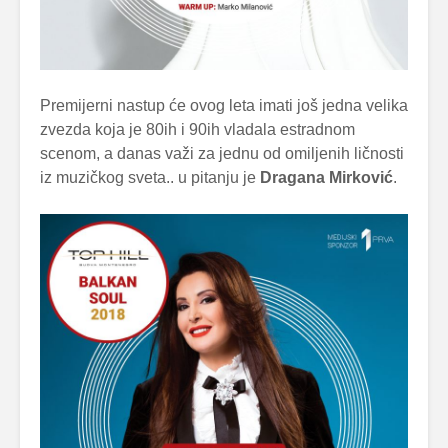
Premijerni nastup će ovog leta imati još jedna velika
zvezda koja je 80ih i 90ih vladala estradnom
scenom, a danas važi za jednu od omiljenih ličnosti
iz muzičkog sveta.. u pitanju je
Dragana Mirković
.