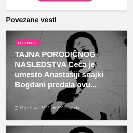
Povezane vesti
CECA PRESS
TAJNA PORODIČNOG
NASLEDSTVA Ceca je
umesto Anastasiji snajki
Bogdani predala ovu...
13 фебруар, 2022
590 pregleda