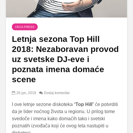
CECA PRESS
Letnja sezona Top Hill
2018: Nezaboravan provod
uz svetske DJ-eve i
poznata imena domaće
scene
26 јун, 2018
Dodaj komentar
I ove letnje sezone diskoteka “
Top Hill
” će potvrditi
da je lider noćnog života u regionu. U prilog tome
svedoče i imena kako domaćih tako i svetski
poznatih izvođača koji će ovog leta nastupiti u
diskoteci.