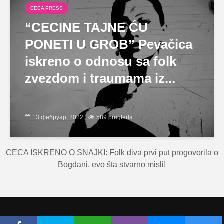
CECA PRESS
“CECINE TAJNE ĆU
PONETI U GROB” Pevačica
iskreno o odnosu sa folk
zvezdom i traumama iz...
13 фебруар, 2022
589 pregleda
CECA ISKRENO O SNAJKI: Folk diva prvi put progovorila o
Bogdani, evo šta stvarno misli!
Copyright © Ceca.rs 2010-2026 |
Politika privatnosti
|
Uslovi korišćenja