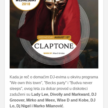
Kada je reč o domaćim DJ-evima u okviru programa
”We own this town”, ”Becks party” i ”Budva never
sleeps”, ovog leta za dobar provod u diskoteci
zaduženi su
Lady Lee, Divolly and Markward, DJ
Groover, Mirko and Meex, Wise D and Kobe, DJ
Lo, Dj Nigel i Marko Milanović
.