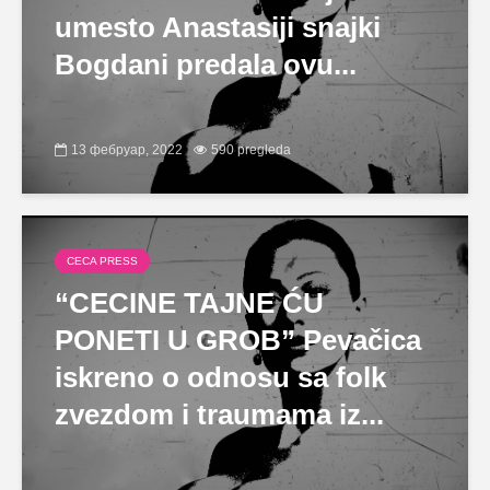
umesto Anastasiji snajki
Bogdani predala ovu...
13 фебруар, 2022
590 pregleda
CECA PRESS
“CECINE TAJNE ĆU
PONETI U GROB” Pevačica
iskreno o odnosu sa folk
zvezdom i traumama iz...