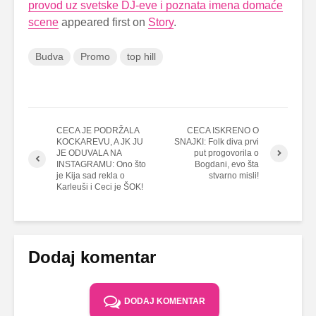
provod uz svetske DJ-eve i poznata imena domaće
scene
appeared first on
Story
.
Budva
Promo
top hill
CECA JE PODRŽALA
CECA ISKRENO O
KOCKAREVU, A JK JU
SNAJKI: Folk diva prvi
JE ODUVALA NA
put progovorila o
INSTAGRAMU: Ono što
Bogdani, evo šta
je Kija sad rekla o
stvarno misli!
Karleuši i Ceci je ŠOK!
Dodaj komentar
DODAJ KOMENTAR