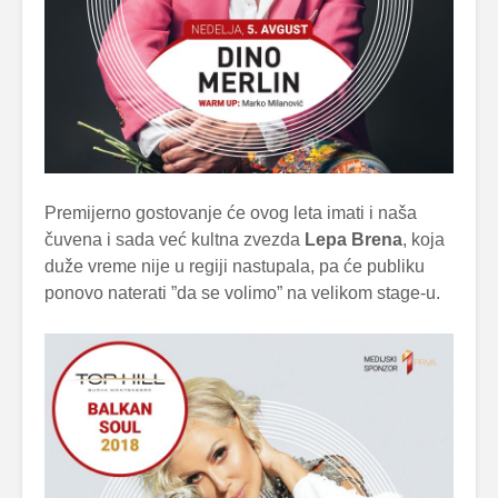
Premijerno gostovanje će ovog leta imati i naša
čuvena i sada već kultna zvezda
Lepa Brena
, koja
duže vreme nije u regiji nastupala, pa će publiku
ponovo naterati ”da se volimo” na velikom stage-u.