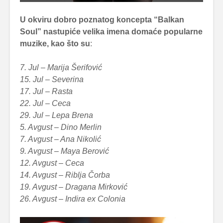
U okviru dobro poznatog koncepta “Balkan
Soul” nastupiće velika imena domaće popularne
muzike, kao što su
:
7. Jul – Marija Šerifović
15. Jul – Severina
17. Jul – Rasta
22. Jul – Ceca
29. Jul – Lepa Brena
5. Avgust – Dino Merlin
7. Avgust – Ana Nikolić
9. Avgust – Maya Berović
12. Avgust – Ceca
14. Avgust – Riblja Čorba
19. Avgust – Dragana Mirković
26. Avgust – Indira ex Colonia