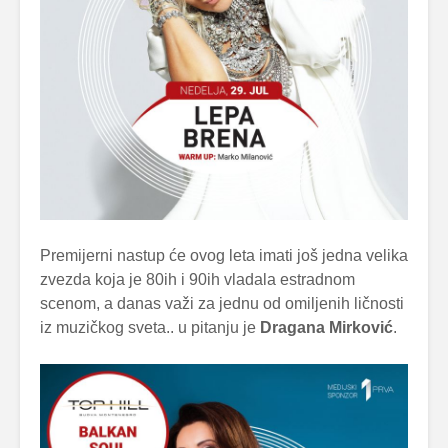
Premijerni nastup će ovog leta imati još jedna velika
zvezda koja je 80ih i 90ih vladala estradnom
scenom, a danas važi za jednu od omiljenih ličnosti
iz muzičkog sveta.. u pitanju je
Dragana Mirković
.