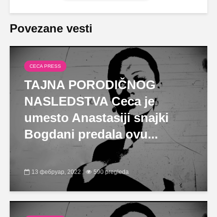
Povezane vesti
CECA PRESS
TAJNA PORODIČNOG
NASLEDSTVA Ceca je
umesto Anastasiji snajki
Bogdani predala ovu...
13 фебруар, 2022
590 pregleda