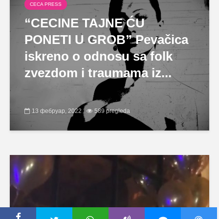
CECA PRESS
“CECINE TAJNE ĆU
PONETI U GROB” Pevačica
iskreno o odnosu sa folk
zvezdom i traumama iz...
13 фебруар, 2022
589 pregleda