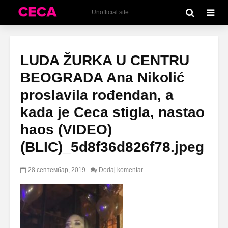
Unofficial site
LUDA ŽURKA U CENTRU
BEOGRADA Ana Nikolić
proslavila rođendan, a
kada je Ceca stigla, nastao
haos (VIDEO)
(BLIC)_5d8f36d826f78.jpeg
28 септембар, 2019
Dodaj komentar