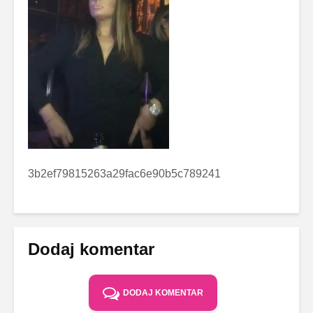
3b2ef79815263a29fac6e90b5c789241
Dodaj komentar
DODAJ KOMENTAR