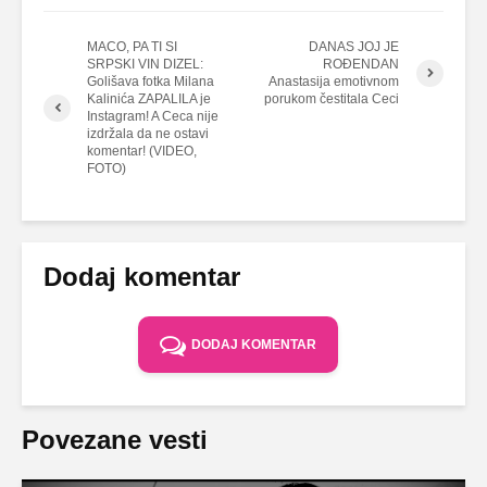
MACO, PA TI SI
DANAS JOJ JE
SRPSKI VIN DIZEL:
ROĐENDAN
Golišava fotka Milana
Anastasija emotivnom
Kalinića ZAPALILA je
porukom čestitala Ceci
Instagram! A Ceca nije
izdržala da ne ostavi
komentar! (VIDEO,
FOTO)
Dodaj komentar
DODAJ KOMENTAR
Povezane vesti