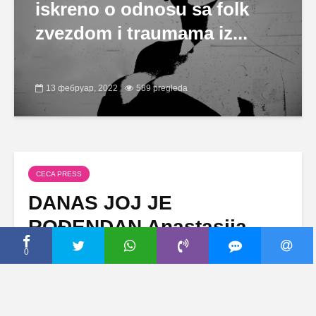
iskreno o odnosu sa folk
zvezdom i traumama iz...
13 фебруар, 2022
589 pregleda
CECA PRESS
DANAS JOJ JE
ROĐENDAN Anastasija
emotivnom porukom
0
čestitala Ceci
14 јун, 2018
Dodaj komentar