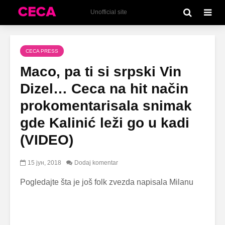
Unofficial site
CECA PRESS
Maco, pa ti si srpski Vin
Dizel… Ceca na hit način
prokomentarisala snimak
gde Kalinić leži go u kadi
(VIDEO)
15 јун, 2018
Dodaj komentar
Pogledajte šta je još folk zvezda napisala Milanu