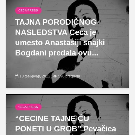
CECA PRESS
TAJNA PORODIČNOG
NASLEDSTVA Ceca je
umesto Anastasiji snajki
Bogdani predala ovu...
13 фебруар, 2022
590 pregleda
CECA PRESS
“CECINE TAJNE ĆU
PONETI U GROB” Pevačica