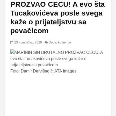
PROZVAO CECU! A evo šta
Tucakovićeva posle svega
kaže o prijateljstvu sa
pevačicom
23 новембар, 2020
Dodaj komentar
Foto: Damir Dervišagić, ATA Images