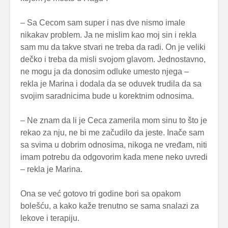
– Sa Cecom sam super i nas dve nismo imale
nikakav problem. Ja ne mislim kao moj sin i rekla
sam mu da takve stvari ne treba da radi. On je veliki
dečko i treba da misli svojom glavom. Jednostavno,
ne mogu ja da donosim odluke umesto njega –
rekla je Marina i dodala da se oduvek trudila da sa
svojim saradnicima bude u korektnim odnosima.
– Ne znam da li je Ceca zamerila mom sinu to što je
rekao za nju, ne bi me začudilo da jeste. Inače sam
sa svima u dobrim odnosima, nikoga ne vređam, niti
imam potrebu da odgovorim kada mene neko uvredi
– rekla je Marina.
Ona se već gotovo tri godine bori sa opakom
bolešću, a kako kaže trenutno se sama snalazi za
lekove i terapiju.