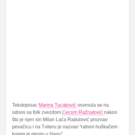
Tekstopisac
Marina Tucaković
osvrnula se na
odnos sa folk zvezdom
Cecom Ražnatović
nakon
što je njen sin Milan Laća Radulović prozvao
pevačicu i na Tviteru je nazvao “ratnim huškačem
kojem je mesto u Hagu”.