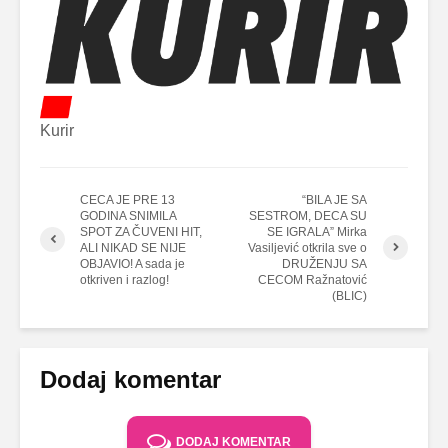
Kurir
CECA JE PRE 13
“BILA JE SA
GODINA SNIMILA
SESTROM, DECA SU
SPOT ZA ČUVENI HIT,
SE IGRALA” Mirka
ALI NIKAD SE NIJE
Vasiljević otkrila sve o
OBJAVIO! A sada je
DRUŽENJU SA
otkriven i razlog!
CECOM Ražnatović
(BLIC)
Dodaj komentar
DODAJ KOMENTAR