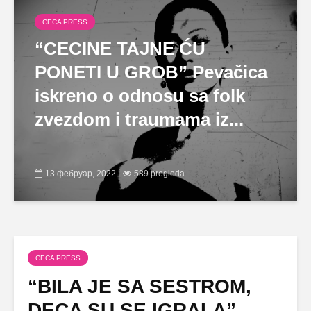
CECA PRESS
“CECINE TAJNE ĆU
PONETI U GROB” Pevačica
iskreno o odnosu sa folk
zvezdom i traumama iz...
13 фебруар, 2022
589 pregleda
CECA PRESS
“BILA JE SA SESTROM,
DECA SU SE IGRALA”