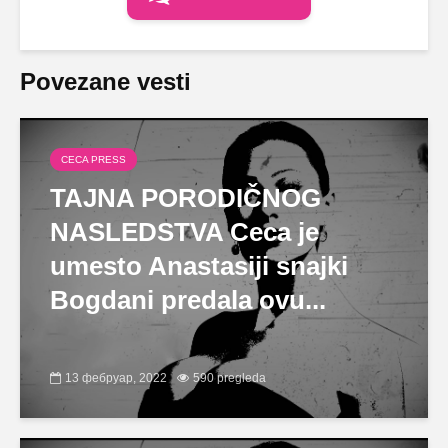
Povezane vesti
CECA PRESS
TAJNA PORODIČNOG
NASLEDSTVA Ceca je
umesto Anastasiji snajki
Bogdani predala ovu...
13 фебруар, 2022
590 pregleda