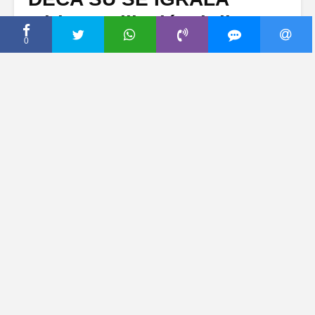
Mirka Vasiljević otkrila sve
o DRUŽENJU SA CECOM
0
Ražnatović (BLIC)
20 новембар, 2020
Dodaj komentar
Glumica
Mirka Vasiljević
već neko vreme sa
suprugom Vujadinom Savićem i troje dece živi na
Kipru, gde često boravi i folk zvezda
Ceca
Ražnatović
, koja tamo ima kuću. Tako su Mirka i
Ceca na ovoj destinaciji nedavno uživale u
zajedničkom druženju.