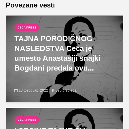
Povezane vesti
CECA PRESS
TAJNA PORODIČNOG
NASLEDSTVA Ceca je
umesto Anastasiji snajki
Bogdani predala ovu...
13 фебруар, 2022
590 pregleda
CECA PRESS