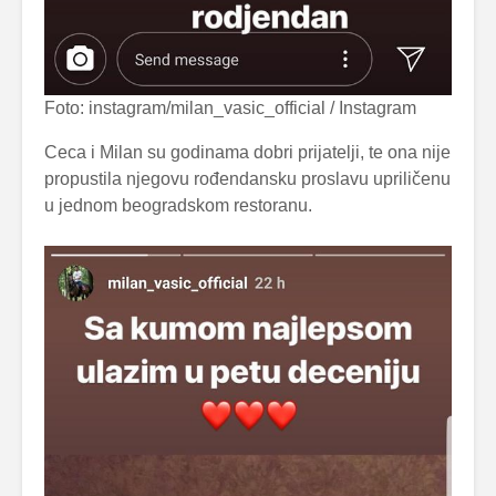
Foto: instagram/milan_vasic_official / Instagram
Ceca i Milan su godinama dobri prijatelji, te ona nije
propustila njegovu rođendansku proslavu upriličenu
u jednom beogradskom restoranu.