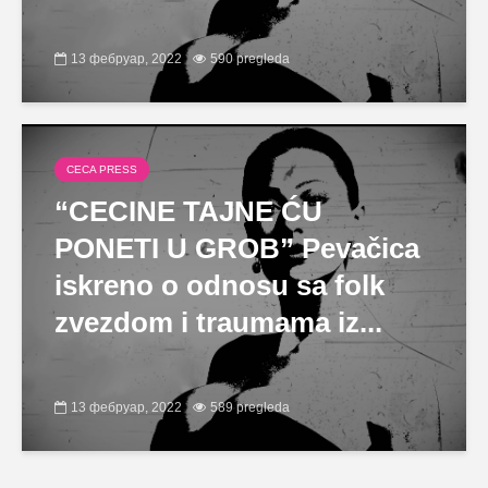
13 фебруар, 2022
590 pregleda
CECA PRESS
“CECINE TAJNE ĆU
PONETI U GROB” Pevačica
iskreno o odnosu sa folk
zvezdom i traumama iz...
13 фебруар, 2022
589 pregleda