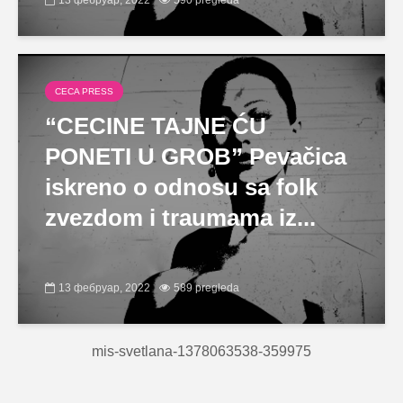
CECA PRESS
“CECINE TAJNE ĆU
PONETI U GROB” Pevačica
iskreno o odnosu sa folk
zvezdom i traumama iz...
13 фебруар, 2022
589 pregleda
mis-svetlana-1378063538-359975