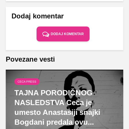
Dodaj komentar
DODAJ KOMENTAR
Povezane vesti
CECA PRESS
TAJNA PORODIČNOG
NASLEDSTVA Ceca je
umesto Anastasiji snajki
Bogdani predala ovu...