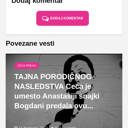
Dodaj komentar
DODAJ KOMENTAR
Povezane vesti
CECA PRESS
TAJNA PORODIČNOG
NASLEDSTVA Ceca je
umesto Anastasiji snajki
Bogdani predala ovu...
13 фебруар, 2022
590 pregleda