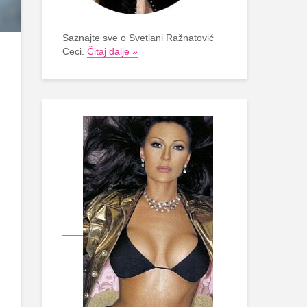
Saznajte sve o Svetlani Ražnatović
Ceci.
Čitaj dalje »