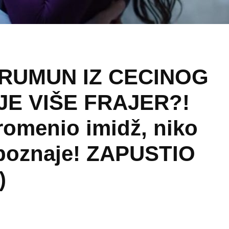
 RUMUN IZ CECINOG
JE VIŠE FRAJER?!
promenio imidž, niko
epoznaje! ZAPUSTIO
)