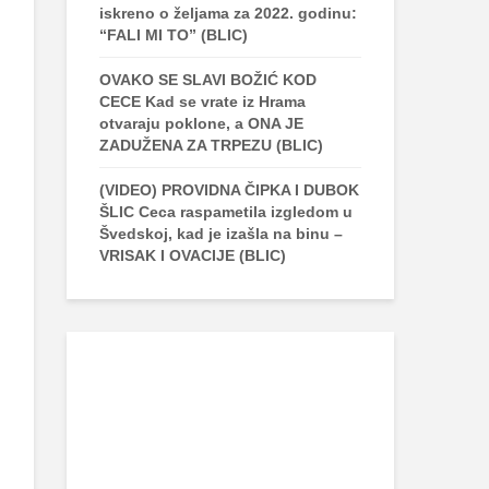
iskreno o željama za 2022. godinu:
“FALI MI TO” (BLIC)
OVAKO SE SLAVI BOŽIĆ KOD
CECE Kad se vrate iz Hrama
otvaraju poklone, a ONA JE
ZADUŽENA ZA TRPEZU (BLIC)
(VIDEO) PROVIDNA ČIPKA I DUBOK
ŠLIC Ceca raspametila izgledom u
Švedskoj, kad je izašla na binu –
VRISAK I OVACIJE (BLIC)