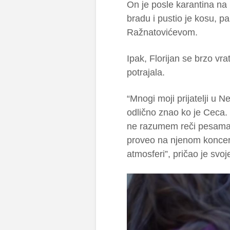
On je posle karantina na 
bradu i pustio je kosu, pa
Ražnatovićevom.
Ipak, Florijan se brzo vra
potrajala.
“Mnogi moji prijatelji u 
odlično znao ko je Ceca
ne razumem reči pesama,
proveo na njenom koncertu
atmosferi”, pričao je sv