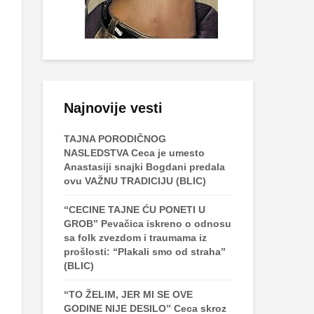
Najnovije vesti
TAJNA PORODIČNOG
NASLEDSTVA Ceca je umesto
Anastasiji snajki Bogdani predala
ovu VAŽNU TRADICIJU (BLIC)
“CECINE TAJNE ĆU PONETI U
GROB” Pevačica iskreno o odnosu
sa folk zvezdom i traumama iz
prošlosti: “Plakali smo od straha”
(BLIC)
“TO ŽELIM, JER MI SE OVE
GODINE NIJE DESILO” Ceca skroz