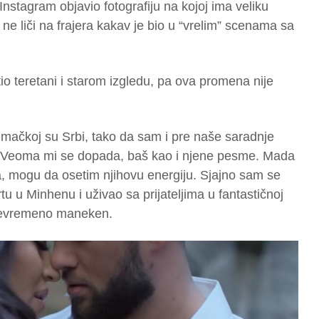
Instagram objavio fotografiju na kojoj ima veliku
 ne liči na frajera kakav je bio u “vrelim” scenama sa
tio teretani i starom izgledu, pa ova promena nije
Nemačkoj su Srbi, tako da sam i pre naše saradnje
. Veoma mi se dopada, baš kao i njene pesme. Mada
 mogu da osetim njihovu energiju. Sjajno sam se
 u Minhenu i uživao sa prijateljima u fantastičnoj
ojevremeno maneken.