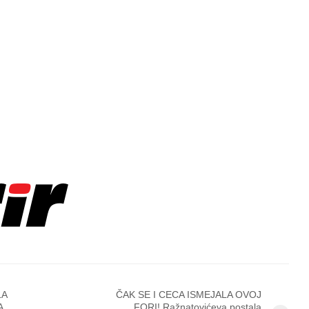
LA
ČAK SE I CECA ISMEJALA OVOJ
A
FORI! Ražnatovićeva postala